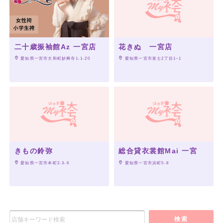
二十歳振袖館Az 一宮店
花きぬ 一宮店
 愛知県一宮市大和町妙興寺1-1-20
 愛知県一宮市富士2丁目1−1
きもの鈴弥
総合貸衣裳館Mai 一宮
 愛知県一宮市本町2-3-6
 愛知県一宮市浜町5-8
検索