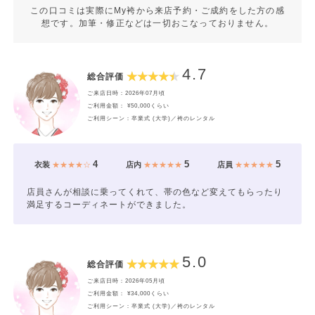
この口コミは実際にMy袴から来店予約・ご成約をした方の感
想です。加筆・修正などは一切おこなっておりません。
4.7
総合評価
ご来店日時：2026年07月頃
ご利用金額： ¥50,000くらい
ご利用シーン：卒業式 (大学)／袴のレンタル
4
5
5
衣装
★★★★☆
店内
★★★★★
店員
★★★★★
店員さんが相談に乗ってくれて、帯の色など変えてもらったり
満足するコーディネートができました。
5.0
総合評価
ご来店日時：2026年05月頃
ご利用金額： ¥34,000くらい
ご利用シーン：卒業式 (大学)／袴のレンタル