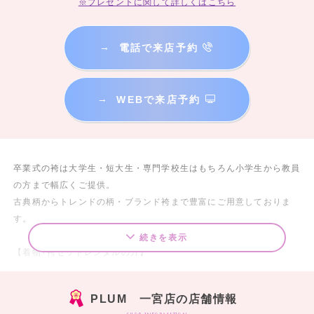
※プレゼントに関して詳しくはこちら
→
電話で来店予約
→
WEBで来店予約
卒業式の袴は大学生・短大生・専門学校生はもちろん小学生から教員
の方まで幅広くご提供。
古典柄からトレンドの柄・ブランド袴まで豊富にご用意しておりま
す。
続きを表示
【着物+袴セットレンタルの方】
①半幅帯・着付けに必要な和装小物セットがついてきます！
当日は髪飾りのみ準備していただければOK！
PLUM 一宮店の店舗情報