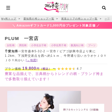
My袴トップ
＞
愛知県の袴ショップ一覧
＞
尾張エリアの袴ショップ一覧
＞
一宮
＼ Amazonギフトカード1,000円分プレゼント対象店舗 ／
PLUM 一宮店
女性袴
男性袴
小学生女子袴
小学生男子袴
教員向け袴
ブーツ
愛知県
一宮市森本5-32-2 一宮市 / ピアゴ妙興寺店より東に
1.2km、下浅野交差点を西へ約1ｋｍ 、牛野通り沿いカラオケＪＯＹ
ＪＯＹ向かい
[→地図]
19,800
プラン価格
〜
4.7
円（税込）
豊富な品揃えで、古典柄からトレンドの柄・ブランド袴ま
で多数取り揃えています！