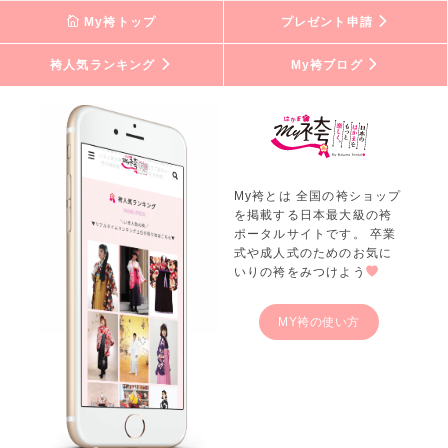
My袴トップ
プレゼント申請
袴人気ランキング
My袴ブログ
My袴とは 全国の袴ショップ
を掲載する日本最大級の袴
ポータルサイトです。 卒業
式や成人式のためのお気に
いりの袴をみつけよう
MY袴の使い方