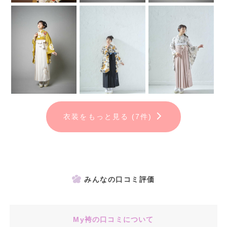
ませ。
ＰＬＵＭならたくさんの衣装からお気に入りの1枚が見つかる！！
しかも、フルセットレンタルの方には併設のフォトスタジオで前撮り
無料
袴単品でのレンタル・フルセットのレンタルなどお客様のご要望に合
わせてセットは変更可能。もちろん、着物と袴のコーディネートは自
由に選べるので、たくさん試着してぜひ自分好みの1枚を見つけてく
ださいね！
衣装をもっと見る (7件)
みんなの口コミ評価
My袴の口コミについて