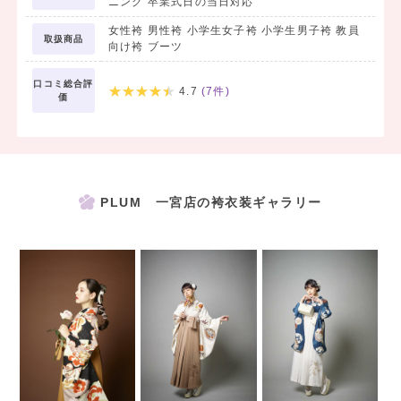
ニング 卒業式日の当日対応
【当日のヘア・着付けについて】
女性袴 男性袴 小学生女子袴 小学生男子袴 教員
お衣裳をレンタルされたお客様には当日のヘア・着付けのご予約もし
取扱商品
向け袴 ブーツ
ていただけます。
・ヘア・・・7,700
口コミ総合評
4.7
(
7
件)
価
・着付け・・・7,700
※9:00より前のお支度は早朝料金が発生いたします。
お時間帯によって金額が異なりますので店舗へお問い合わせくださ
い。
※枠には限りがございますのでお早めにご予約ください。
PLUM 一宮店の袴衣装ギャラリー
♡よりコーディネートを可愛くするために・・・
草履・巾着・帯飾り・パール紐⇒一律1点ずつ3,300で追加レンタル
可能です！
ご来店いただく際は、卒業式のお日にちを事前にお調べいただき、ご
来店予約を
お願いいたします。
お日にちがわからないと衣裳のご契約ができません。ご注意ください