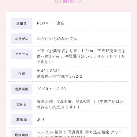
shop information
②無料で前撮り撮影がついてきます！
PLUMは全店舗スタジオ・スタイリスト併設。無料でヘア・着付け
もついてきて撮影できます。
PLUM 一宮店
店舗名
※お写真代別途
ぷらむいちのみやてん
ふりがな
【小学生の方必見！】
ピアゴ妙興寺店より東に1.2km、下浅野交差点を
①袴は小学生割引適用で５０％OFF！！
アクセス
西へ約1ｋｍ 、牛野通り沿いカラオケＪＯＹＪＯ
お得に可愛い袴をレンタルできる。
Ｙ向かい
〒491-0831
住所
【教員の方必見！】
愛知県一宮市森本5-32-2
①お衣裳代金から2,000円OFF！
10:00
〜
18:30
営業時間
生徒さんの門出をお祝いする教員の皆様にも嬉しい割引つき！
毎週水曜、第2木曜、第3木曜 （（年末年始はお
定休日
＊お友達と同時ご契約の場合は”お友達割引”実施！前撮り写真もお友
休みをいただきます））
達と撮影可能です☆
あり
駐車場
－－－－－－－－－－－－－－－－－－－－－－－－－－－－－－－
レンタル 着付け 写真撮影 持ち込み着物 クリー
－－－－－－－－－－－－－－
取扱項目