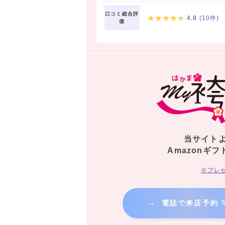
口コミ総合評
4.8
(
10
件)
価
当サイト
Amazonギフ
※プレ
→
電話で来店予約