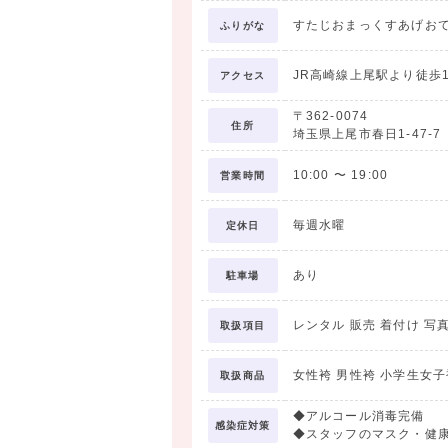
すたじおまっくすあげお
ふりがな
JR高崎線上尾駅より徒歩1
アクセス
〒362-0074
住所
埼玉県上尾市春日1-47-7
10:00
〜
19:00
営業時間
毎週水曜
定休日
あり
駐車場
レンタル 販売 着付け 写
取扱項目
女性袴 男性袴 小学生女子
取扱商品
◆アルコール消毒完備
感染症対策
◆スタッフのマスク・健