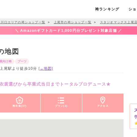
袴ランキング
ショ
・川口エリアの袴ショップ一覧
＞
上尾市の袴ショップ一覧
＞
スタジオマックス上尾
＼ Amazonギフトカード1,000円分プレゼント対象店舗 ／
の地図
員向け袴
ブーツ
崎線上尾駅より徒歩10分
[→地図]
衣裳選びから卒業式当日までトータルプロデュース★
袴衣装(37)
プラン(2)
アクセス