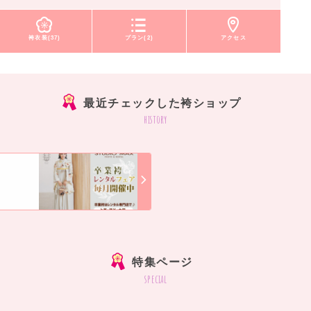
袴衣装(37)
プラン(2)
アクセス
最近チェックした袴ショップ
history
]
特集ページ
special