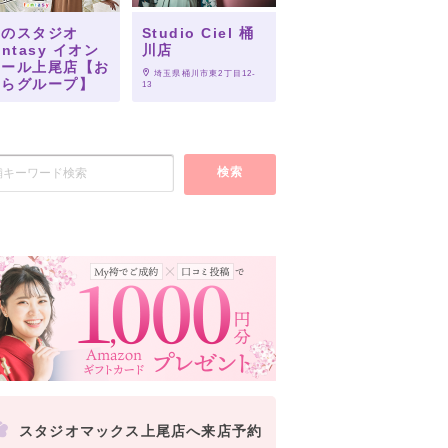
風のスタジオ
Studio Ciel 桶
antasy イオン
川店
モール上尾店【お
 埼玉県桶川市東2丁目12-
ぐらグループ】
13
 埼玉県上尾市愛宕3-8-1
検索
スタジオマックス上尾店へ来店予約