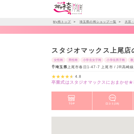
My袴トップ
＞
埼玉県の袴ショップ一覧
＞
大宮
スタジオマックス上尾店
女性袴
男性袴
小学生女子袴
小学生男子袴
教
埼玉県
上尾市春日1-47-7 上尾市 / JR高
4.8
卒業式はスタジオマックスにおまかせ★
TOP
口コミ(10)