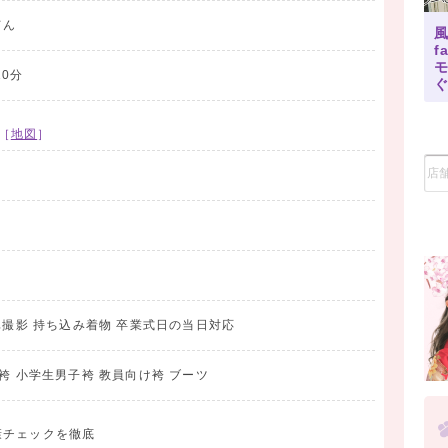
てん
f
0分
［
地図
］
真撮影 持ち込み着物 卒業式日の当日対応
袴 小学生男子袴 教員向け袴 ブーツ
康チェックを徹底