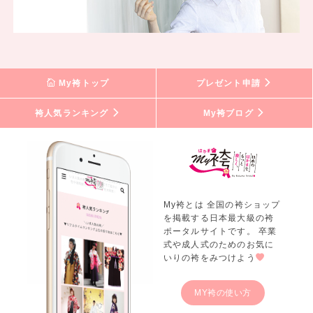
My袴トップ
プレゼント申請
袴人気ランキング
My袴ブログ
My袴とは 全国の袴ショップ
を掲載する日本最大級の袴
ポータルサイトです。 卒業
式や成人式のためのお気に
いりの袴をみつけよう
MY袴の使い方