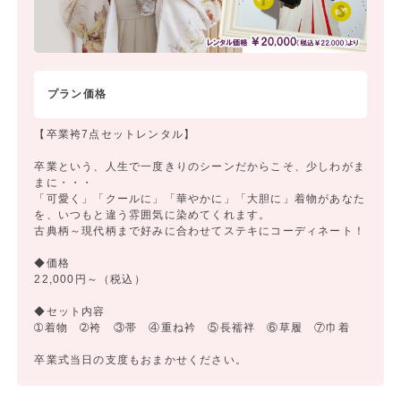
プラン価格
【卒業袴7点セットレンタル】
卒業という、人生で一度きりのシーンだからこそ、少しわがま
まに・・・
「可愛く」「クールに」「華やかに」「大胆に」着物があなた
を、いつもと違う雰囲気に染めてくれます。
古典柄～現代柄まで好みに合わせてステキにコーディネート！
◆価格
22,000円～（税込）
◆セット内容
➀着物 ➁袴 ③帯 ④重ね衿 ⑤長襦袢 ⑥草履 ⑦巾着
卒業式当日の支度もおまかせください。