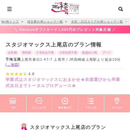
My袴トップ
＞
埼玉県の袴ショップ一覧
＞
大宮・川口エリアの袴ショップ一覧
＞
＼ Amazonギフトカード1,000円分プレゼント対象店舗 ／
スタジオマックス上尾店のプラン情報
女性袴
男性袴
小学生女子袴
小学生男子袴
教員向け袴
ブーツ
埼玉県
上尾市春日1-47-7 上尾市 / JR高崎線上尾駅より徒歩10分
[→地図]
4.8
卒業式はスタジオマックスにおまかせ★衣裳選びから卒業
式当日までトータルプロデュース★
TOP
口コミ(10)
袴衣装(37)
プラン(2)
アクセス
スタジオマックス上尾店のプラン