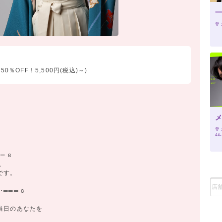
0％OFF！5,500円(税込)～)
メ
44
═ ɞ
、
です。
═══ ɞ
、
当日のあなたを