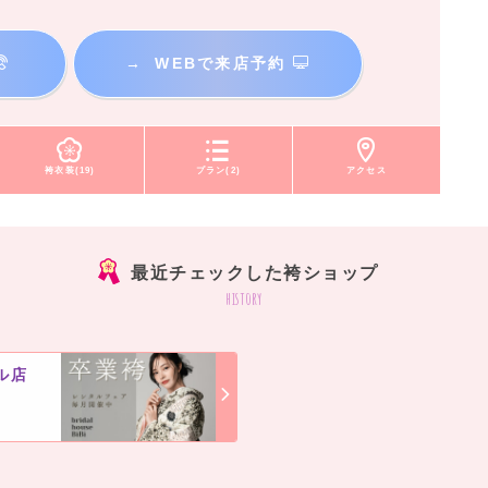
→
WEBで来店予約
袴衣装(19)
プラン(2)
アクセス
最近チェックした袴ショップ
history
ル店
]