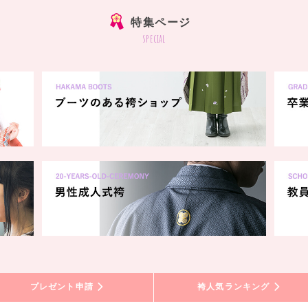
特集ページ
special
プレゼント申請
袴人気ランキング