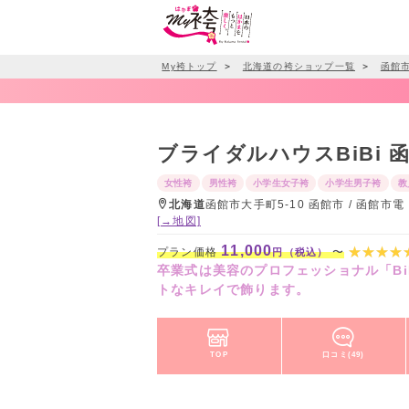
My袴トップ
＞
北海道の袴ショップ一覧
＞
函館
ブライダルハウスBiBi
女性袴
男性袴
小学生女子袴
小学生男子袴
教
北海道
函館市大手町5-10 函館市 / 函館
[→地図]
11,000
プラン価格
〜
円（税込）
卒業式は美容のプロフェッショナル「B
トなキレイで飾ります。
TOP
口コミ(49)