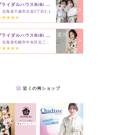
ブライダルハウスBiBi ANAクラウンプラザホテル 千歳店
北海道千歳市北栄2丁目2-1
ブライダルハウスBiBi 札幌本店【道内4店舗】
北海道札幌市中央区北二条西4丁目1
近くの袴ショップ