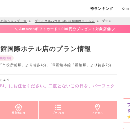
袴ランキング
ショ
市の袴ショップ一覧
＞
ブライダルハウスBiBi 函館国際ホテル店
＞
プラン
＼ Amazonギフトカード1,000円分プレゼント対象店舗 ／
 函館国際ホテル店のプラン情報
員向け袴
市電「市役所前駅」より徒歩4分、JR函館本線「函館駅」より徒歩7分
4.9
iBi」にお任せください。二度とないこの日を、パーフェク
袴衣装(19)
プラン(2)
アクセス