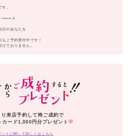
、
です。
═══ ɞ
、
当日のあなたを
影もご予約受付中です！
付けておりません。
より来店予約して袴ご成約で
トカード1,000円分プレゼント
ゼントに関して詳しくはこちら