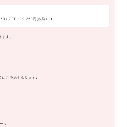
0％OFF！19,250円(税込)～)
けます。
時にご予約を承ります♪
═ ɞ