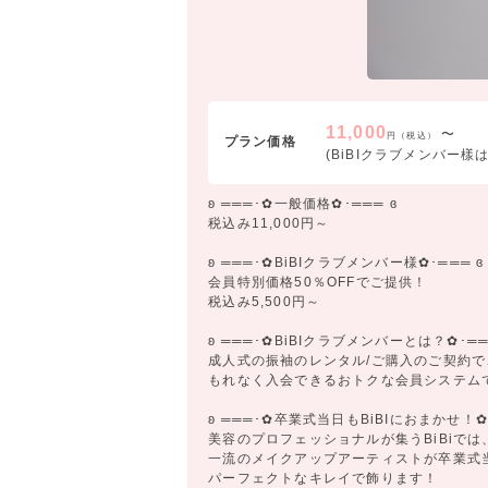
11,000
〜
円（税込）
プラン価格
(BiBIクラブメンバー樣は5
ʚ ═══･✿一般価格✿･═══ ɞ
税込み11,000円～
ʚ ═══･✿BiBIクラブメンバー様✿･═══ ɞ
会員特別価格50％OFFでご提供！
税込み5,500円～
ʚ ═══･✿BiBIクラブメンバーとは？✿･══
成人式の振袖のレンタル/ご購入のご契約で
もれなく入会できるおトクな会員システム
ʚ ═══･✿卒業式当日もBiBIにおまかせ！✿･
美容のプロフェッショナルが集うBiBiでは
一流のメイクアップアーティストが卒業式
パーフェクトなキレイで飾ります！