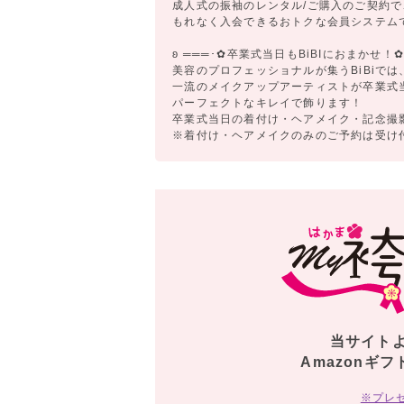
成人式の振袖のレンタル/ご購入のご契約で
もれなく入会できるおトクな会員システム
ʚ ═══･✿卒業式当日もBiBIにおまかせ！✿･
美容のプロフェッショナルが集うBiBiでは
一流のメイクアップアーティストが卒業式
パーフェクトなキレイで飾ります！
卒業式当日の着付け・ヘアメイク・記念撮
※着付け・ヘアメイクのみのご予約は受け
当サイト
Amazonギフ
※プレ