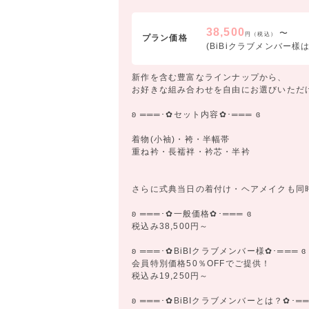
38,500
〜
円（税込）
プラン価格
(BiBiクラブメンバー樣は5
新作を含む豊富なラインナップから、
お好きな組み合わせを自由にお選びいただ
ʚ ═══･✿セット内容✿･═══ ɞ
着物(小袖)・袴・半幅帯
重ね衿・長襦袢・衿芯・半衿
さらに式典当日の着付け・ヘアメイクも同
ʚ ═══･✿一般価格✿･═══ ɞ
税込み38,500円～
ʚ ═══･✿BiBIクラブメンバー様✿･═══ ɞ
会員特別価格50％OFFでご提供！
税込み19,250円～
ʚ ═══･✿BiBIクラブメンバーとは？✿･══