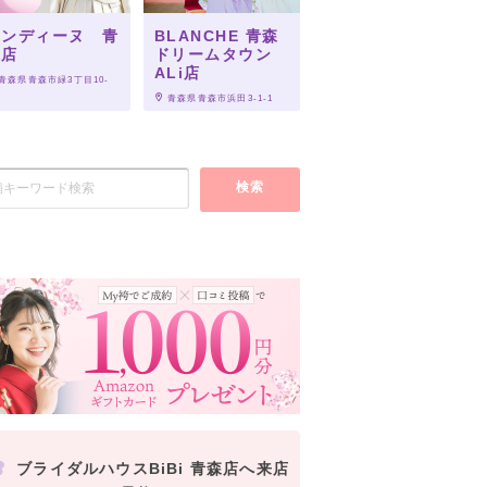
オンディーヌ 青
BLANCHE 青森
森店
ドリームタウン
ALi店
 青森県青森市緑3丁目10-
 青森県青森市浜田3-1-1
検索
ブライダルハウスBiBi 青森店へ来店