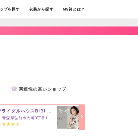
ップを探す
衣装から探す
My袴とは？
関連性の高いショップ
ブライダルハウスBiBi 弘前店【県内2店舗】
青森県弘前市大町3丁目11－1