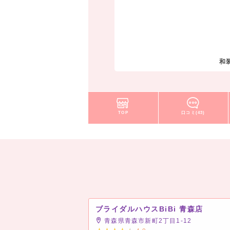
和
TOP
口コミ(43)
ブライダルハウスBiBi 青森店
青森県青森市新町2丁目1-12