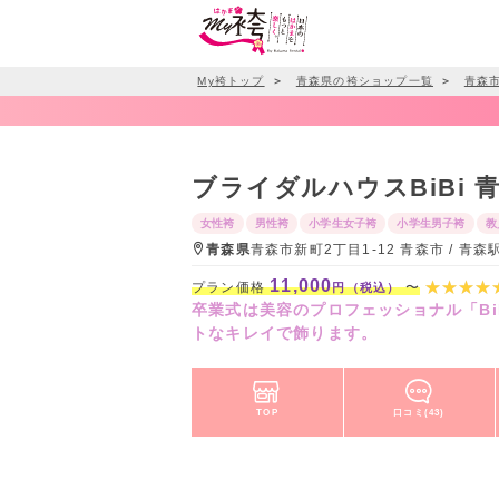
My袴トップ
＞
青森県の袴ショップ一覧
＞
青森
ブライダルハウスBiBi 
女性袴
男性袴
小学生女子袴
小学生男子袴
教
青森県
青森市新町2丁目1-12 青森市 / 青
11,000
プラン価格
〜
円（税込）
卒業式は美容のプロフェッショナル「B
トなキレイで飾ります。
TOP
口コミ(43)