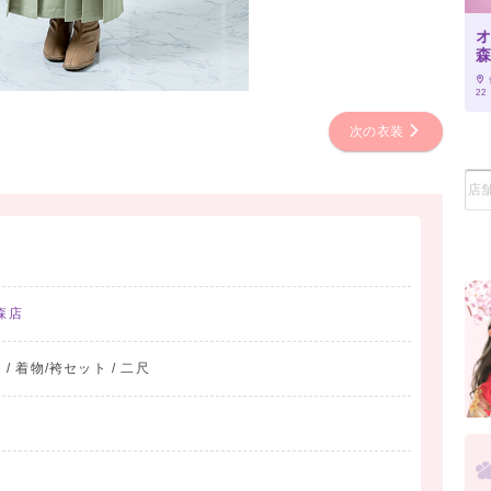
22
次の衣装
森店
 / 着物/袴セット / 二尺