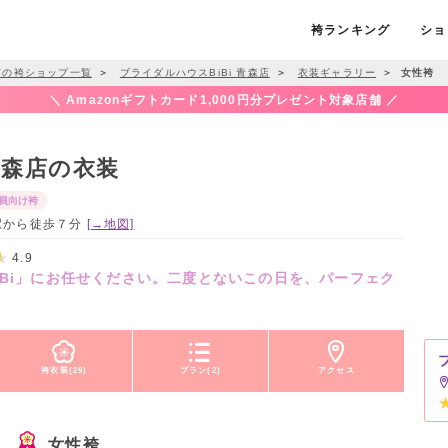
袴ランキング
ショ
市の袴ショップ一覧
＞
ブライダルハウスBiBi 青森店
＞
衣装ギャラリー
＞
女性袴
＼ Amazonギフトカード1,000円分プレゼント対象店舗 ／
青森店の衣装
員向け袴
森駅から徒歩７分
[→地図]
4.9
iBi」にお任せください。二度とないこの日を、パーフェク
袴衣装(29)
プラン(2)
アクセス
女性袴