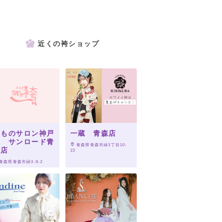
近くの袴ショップ
きものサロン神戸
一蔵 青森店
屋 サンロード青
 青森県青森市緑3丁目10-
森店
22
 青森県青森市緑3-9-2