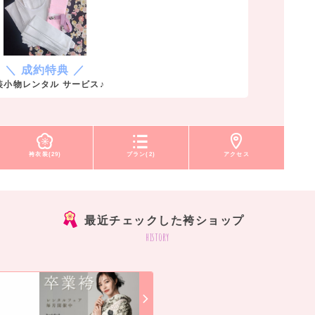
＼ 成約特典 ／
装小物レンタル サービス♪
袴衣装(29)
プラン(2)
アクセス
最近チェックした袴ショップ
history