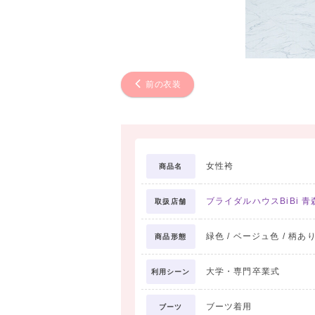
前の衣装
女性袴
商品名
ブライダルハウスBiBi 青
取扱店舗
緑色 / ベージュ色 / 柄あり
商品形態
大学・専門卒業式
利用シーン
ブーツ着用
ブーツ