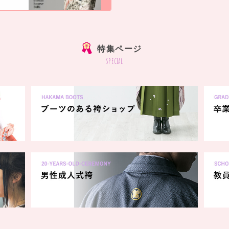
]
特集ページ
special