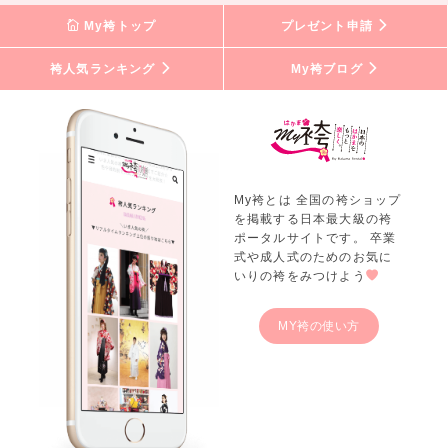
My袴トップ
プレゼント申請
袴人気ランキング
My袴ブログ
My袴とは 全国の袴ショップ
を掲載する日本最大級の袴
ポータルサイトです。 卒業
式や成人式のためのお気に
いりの袴をみつけよう
MY袴の使い方