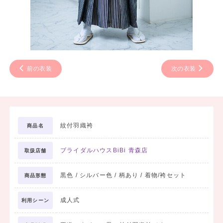
前の衣装
次の衣装
紋付羽織袴
商品名
ブライダルハウスBiBi 青森店
取扱店舗
黒色 / シルバー色 / 柄あり / 着物/袴セット
商品形態
成人式
利用シーン