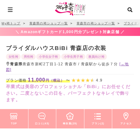
My袴トップ
＞
青森県の袴ショップ一覧
＞
青森市の袴ショップ一覧
＞
ブライダル
＼ Amazonギフトカード1,000円分プレゼント対象店舗 ／
ブライダルハウスBiBi 青森店の衣装
女性袴
男性袴
小学生女子袴
小学生男子袴
教員向け袴
青森県
青森市新町2丁目1-12 青森市 / 青森駅から徒歩７分
[→地
図]
11,000
プラン価格
〜
4.9
円（税込）
卒業式は美容のプロフェッショナル「BiBi」にお任せくだ
さい。二度とないこの日を、パーフェクトなキレイで飾り
ます。
TOP
口コミ(43)
袴衣装(29)
プラン(2)
アクセス