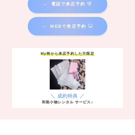
→
電話で来店予約
→
WEBで来店予約
My袴から来店予約した方限定
＼ 成約特典 ／
和装小物レンタル サービス♪