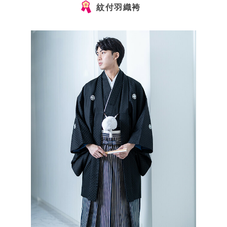
紋付羽織袴