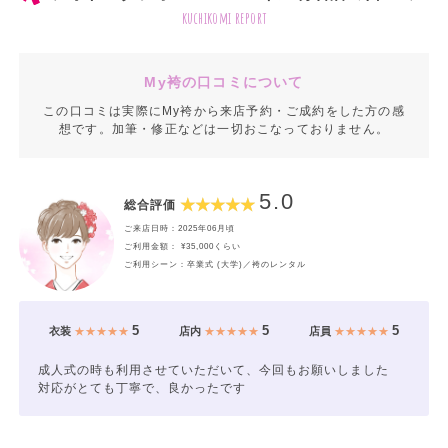
kuchikomi report
My袴の口コミについて
この口コミは実際にMy袴から来店予約・ご成約をした方の感
想です。加筆・修正などは一切おこなっておりません。
5.0
総合評価
ご来店日時：2025年06月頃
ご利用金額： ¥35,000くらい
ご利用シーン：卒業式 (大学)／袴のレンタル
5
5
5
衣装
★★★★★
店内
★★★★★
店員
★★★★★
成人式の時も利用させていただいて、今回もお願いしました
対応がとても丁寧で、良かったです