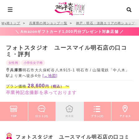
My袴トップ
＞
兵庫県の袴ショップ一覧
＞
神戸・明石・淡路エリアの袴ショップ一
＼ Amazonギフトカード1,000円分プレゼント対象店舗 ／
フォトスタジオ ユースマイル明石店の口コ
ミ・評判
女性袴
小学生女子袴
兵庫県
明石市大久保町谷八木915-1 明石市 / 山陽電鉄「中八木」
駅より東へ徒歩4分
[→地図]
28,600
プラン価格
〜
円（税込）
卒業袴記念撮影を承っております
TOP
口コミ(2)
袴衣装
プラン(2)
アクセス
フォトスタジオ ユースマイル明石店の口コミ