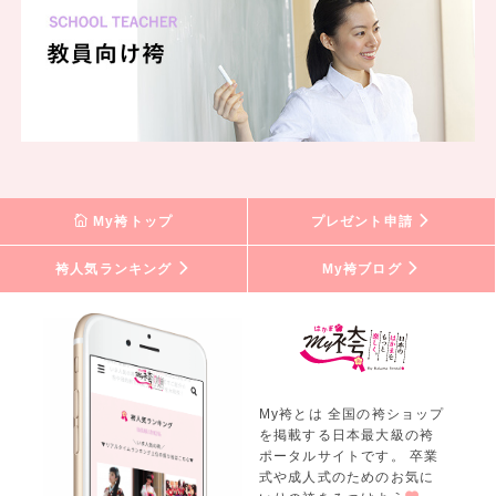
My袴トップ
プレゼント申請
袴人気ランキング
My袴ブログ
My袴とは 全国の袴ショップ
を掲載する日本最大級の袴
ポータルサイトです。 卒業
式や成人式のためのお気に