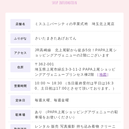
shop information
ミスユニバーシティの卒業式袴 埼玉北上尾店
店舗名
さいたまきたあげおてん
ふりがな
JR高崎線 北上尾駅から徒歩5分！PAPA上尾シ
アクセス
ョッピングアヴェニューの2階にございます
〒362-001
住所
埼玉県上尾市緑丘3-3-11-2 PAPA上尾ショッピ
ングアヴェニュープリンセス棟2階
［
地図
］
10:00
〜
18:30
（当日最終受付は平日は16:3
営業時間
0、土日祝は17:00とさせて頂いております。）
毎週火曜、毎週金曜
定休日
あり （PAPA上尾ショッピングアヴェニューの駐
駐車場
車場をお使いください）
レンタル 販売 写真撮影 持ち込み着物 クリーニ