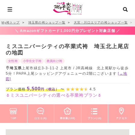
My袴トップ
＞
埼玉県の袴ショップ一覧
＞
大宮・川口エリアの袴ショップ一覧
＞
＼ Amazonギフトカード1,000円分プレゼント対象店舗 ／
ミスユニバーシティの卒業式袴 埼玉北上尾店
の地図
女性袴
小学生女子袴
教員向け袴
埼玉県
上尾市緑丘3-3-11-2 上尾市 / JR高崎線 北上尾駅から徒歩
5分！PAPA上尾ショッピングアヴェニューの2階にございます
[→地
図]
5,500
プラン価格
〜
4.5
円（税込）
🌷ミスユニバーシティの選べる卒業袴プラン🌷
TOP
口コミ(6)
袴衣装(100)
プラン(10)
アクセス