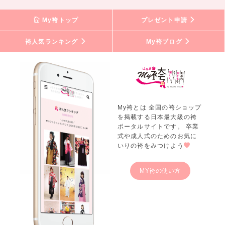
My袴トップ
プレゼント申請
袴人気ランキング
My袴ブログ
My袴とは 全国の袴ショップ
を掲載する日本最大級の袴
ポータルサイトです。 卒業
式や成人式のためのお気に
いりの袴をみつけよう
MY袴の使い方