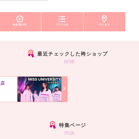
袴衣装(50)
プラン(4)
アクセス
最近チェックした袴ショップ
history
潟店
]
特集ページ
special