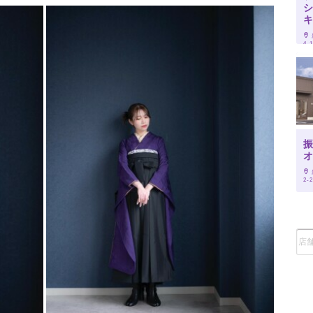
キ
4-
振
オ
2-