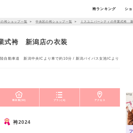
袴ランキング
ショ
市の袴ショップ一覧
＞
中央区の袴ショップ一覧
＞
ミスユニバーシティの卒業式袴 
業式袴 新潟店の衣装
 北陸自動車道 新潟中央ICより車で約10分 / 新潟バイパス女池ICより
袴衣装(50)
プラン(4)
アクセス
袴2024