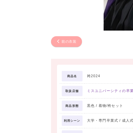
前の衣装
袴2024
商品名
ミスユニバーシティの卒
取扱店舗
黒色 / 着物/袴セット
商品形態
大学・専門卒業式 / 成人式
利用シーン