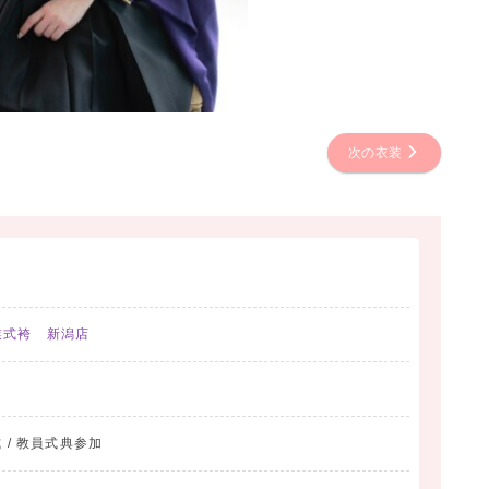
次の衣装
業式袴 新潟店
 / 教員式典参加