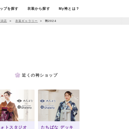
ップを探す
衣装から探す
My袴とは？
新潟店
＞
衣装ギャラリー
＞
袴2024
近くの袴ショップ
フォトスタジオ
たちばな デッキ