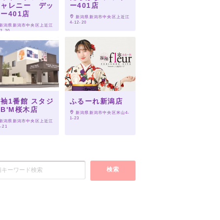
シャレニー デッ
ー401店
ー401店
 新潟県新潟市中央区上近江
4-12-20
 新潟県新潟市中央区上近江
12-20
袖1番館 スタジ
ふるーれ新潟店
B'M桜木店
 新潟県新潟市中央区米山4-
1-23
 新潟県新潟市中央区上近江
2-21
検索