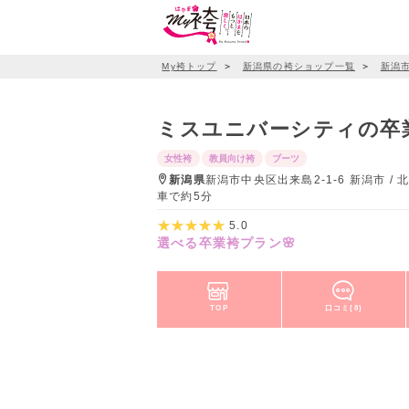
My袴トップ
＞
新潟県の袴ショップ一覧
＞
新潟
ミスユニバーシティの卒
女性袴
教員向け袴
ブーツ
新潟県
新潟市中央区出来島2-1-6 新潟市 /
車で約5分
5.0
選べる卒業袴プラン🌸
TOP
口コミ(8)