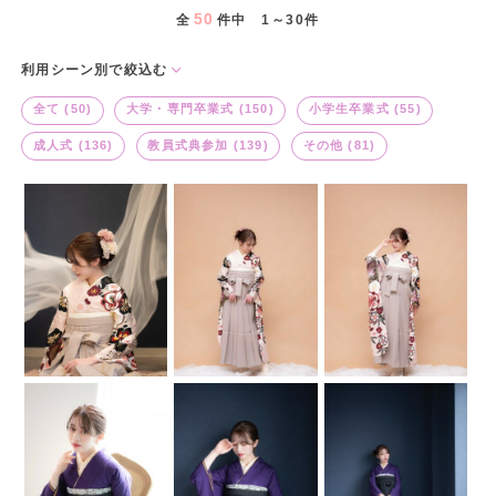
50
全
件中 1～30件
利用シーン別で絞込む
全て (50)
大学・専門卒業式 (150)
小学生卒業式 (55)
成人式 (136)
教員式典参加 (139)
その他 (81)