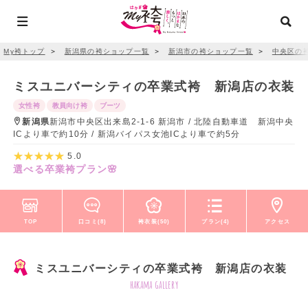
My袴トップ
＞
新潟県の袴ショップ一覧
＞
新潟市の袴ショップ一覧
＞
中央区の
ミスユニバーシティの卒業式袴 新潟店の衣装
女性袴
教員向け袴
ブーツ
新潟県
新潟市中央区出来島2-1-6 新潟市 / 北陸自動車道 新潟中央
ICより車で約10分 / 新潟バイパス女池ICより車で約5分
5.0
選べる卒業袴プラン🌸
TOP
口コミ(8)
袴衣装(50)
プラン(4)
アクセス
ミスユニバーシティの卒業式袴 新潟店の衣装
hakama gallery