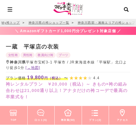
My袴トップ
＞
神奈川県の袴ショップ一覧
＞
神奈川西部・湘南エリアの袴ショップ
＼ Amazonギフトカード1,000円分プレゼント対象店舗 ／
一蔵 平塚店の衣装
女性袴
男性袴
教員向け袴
ブーツ
神奈川県
平塚市宝町3-1 平塚市 / JR東海道本線「平塚駅」北口よ
り徒歩1分
[→地図]
19,800
プラン価格
〜
4.4
円（税込）
袴レンタルプラン ￥20,000（税込）～ きもの×袴の組み
合わせは21,000通り以上！アナタだけの袴コーデで最高の
卒業式を！
TOP
口コミ(6)
袴衣装(50)
プラン(2)
アクセス