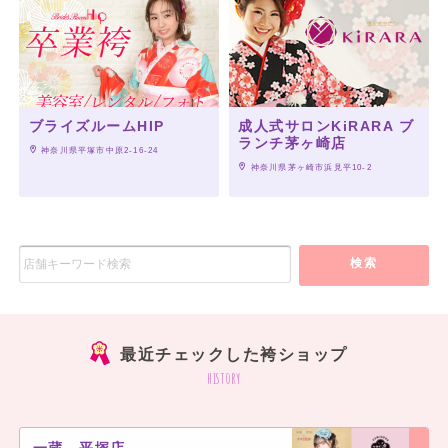
ブライズルームHIP
成人式サロンKiRARA ブ
ランチ茅ヶ崎店
 神奈川県平塚市中原2-16-24
 神奈川県茅ヶ崎市浜見平10-2
検索
最近チェックした袴ショップ
history