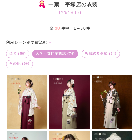
一蔵 平塚店の衣装
hakama gallery
50
全
件中 1～30件
利用シーン別で絞込む
全て (50)
大学・専門卒業式 (78)
教員式典参加 (64)
その他 (66)