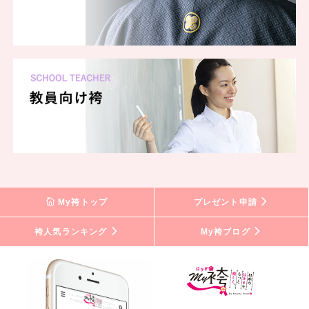
My袴トップ
プレゼント申請
袴人気ランキング
My袴ブログ