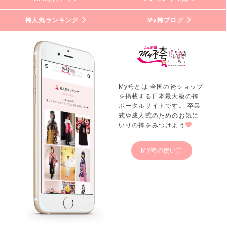
袴人気ランキング
My袴ブログ
My袴とは 全国の袴ショップ
を掲載する日本最大級の袴
ポータルサイトです。 卒業
式や成人式のためのお気に
いりの袴をみつけよう
MY袴の使い方