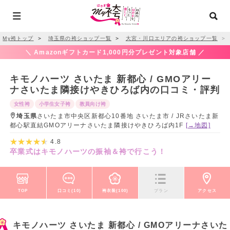
My袴トップ
＞
埼玉県の袴ショップ一覧
＞
大宮・川口エリアの袴ショップ一覧
＞
＼ Amazonギフトカード1,000円分プレゼント対象店舗 ／
キモノハーツ さいたま 新都心 / GMOアリー
ナさいたま隣接けやきひろば内の口コミ・評判
女性袴
小学生女子袴
教員向け袴
埼玉県
さいたま市中央区新都心10番地 さいたま市 / JRさいたま新
都心駅直結GMOアリーナさいたま隣接けやきひろば内1F
[→地図]
4.8
卒業式はキモノハーツの振袖＆袴で行こう！
TOP
口コミ(10)
袴衣装(100)
プラン
アクセス
キモノハーツ さいたま 新都心 / GMOアリーナさいた