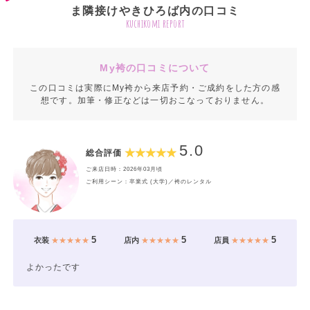
ま隣接けやきひろば内の口コミ
kuchikomi report
My袴の口コミについて
この口コミは実際にMy袴から来店予約・ご成約をした方の感
想です。加筆・修正などは一切おこなっておりません。
5.0
総合評価
ご来店日時：2026年03月頃
ご利用シーン：卒業式 (大学)／袴のレンタル
5
5
5
衣装
★★★★★
店内
★★★★★
店員
★★★★★
よかったです