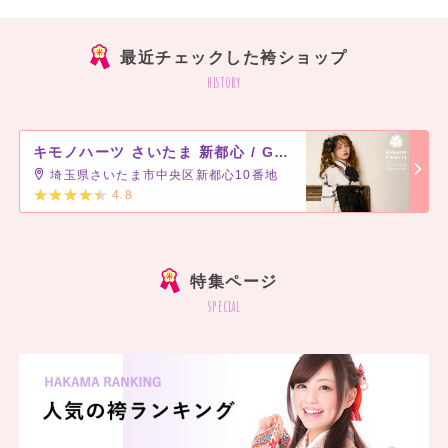
最近チェックした袴ショップ
history
キモノハーツ さいたま 新都心 / GMOアリーナさいたま隣接けやきひろば内
埼玉県さいたま市中央区新都心10番地
4.8
]
特集ページ
special