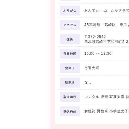
3. 長襦袢
4. 袴下
おんでぃーぬ たかさき
ふりがな
5. 重衿
6. 巾着
JR高崎線「高崎駅」東口
アクセス
7. 草履
〒370-0846
住所
群馬県高崎市下和田町5-3
□袴フォトプラン ￥19,800（税込）
10:00
〜
18:30
営業時間
学生最後の思い出を記念写真に残したい方
毎週火曜
定休日
＜プラン内容＞
・前撮り着付け
なし
駐車場
・前撮りヘアセット
・前撮りメイクアップ
レンタル 販売 写真撮影 
取扱項目
・全身カットデータ
女性袴 男性袴 小学生女子
取扱商品
全身カットはデータでのお渡しとなるため
離れたご家族・ご親戚にも共有していただ