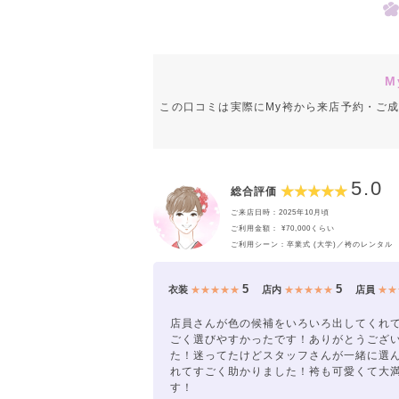
M
この口コミは実際にMy袴から来店予約・ご
5.0
総合評価
ご来店日時：2025年10月頃
ご利用金額： ¥70,000くらい
ご利用シーン：卒業式 (大学)／袴のレンタル
5
5
衣装
★★★★★
店内
★★★★★
店員
★★
店員さんが色の候補をいろいろ出してくれ
ごく選びやすかったです！ありがとうござ
た！迷ってたけどスタッフさんが一緒に選
れてすごく助かりました！袴も可愛くて大
す！