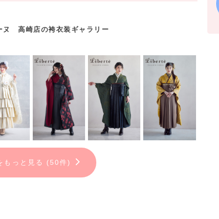
す。アルバムは含まれません。
ーヌ 高崎店の袴衣装ギャラリー
たい方には
望の方は店舗にてお声がけください。
。
をもっと見る (50件)