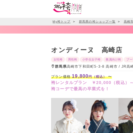
My袴トップ
＞
群馬県の袴ショップ一覧
＞
高崎
オンディーヌ 高崎店
女性袴
男性袴
小学生女子袴
教員向け袴
ブー
群馬県
高崎市下和田町5-3-8 高崎市 / J
19,800
プラン価格
〜
円（税込）
袴レンタルプラン ￥20,000（税込）
袴コーデで最高の卒業式を！