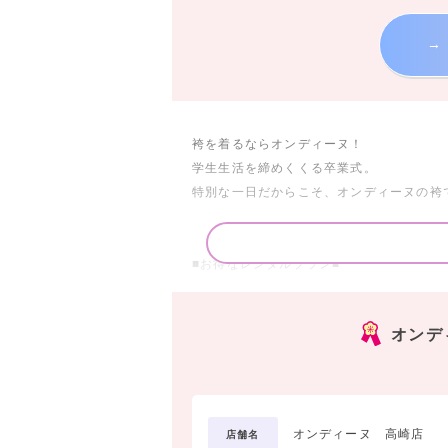
→
袴を着るならオンディーヌ！
学生生活を締めくくる卒業式。
特別な一日だからこそ、オンディーヌの袴
■お得なレンタルプラン■
□袴7点 レンタルスタンダードセットプラン
オンデ
袴のご着用に必要なものが、まるっと揃っ
＜セット内容＞
1. 着物
2. 袴
オンディーヌ 高崎店
店舗名