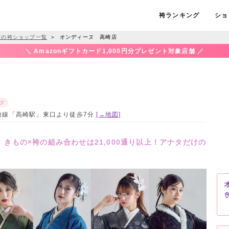
袴ランキング
ショ
市の袴ショップ一覧
＞
オンディーヌ 高崎店
＼ Amazonギフトカード1,000円分プレゼント対象店舗 ／
ツ
R高崎線「高崎駅」東口より徒歩7分
[→地図]
～ きもの×袴の組み合わせは21,000通り以上！アナタだけの