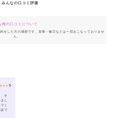
みんなの口コミ評価
y袴の口コミについて
成約をした方の感想です。加筆・修正などは一切おこなっておりませ
ん。
5
★★★
て、す
いまし
んでく
満足で