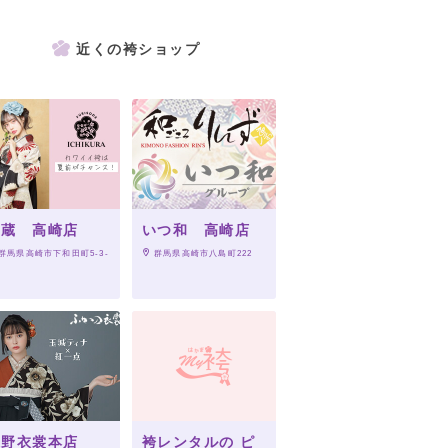
近くの袴ショップ
一蔵 高崎店
いつ和 高崎店
 群馬県高崎市下和田町5-3-
 群馬県高崎市八島町222
深野衣裳本店
袴レンタルの ピ