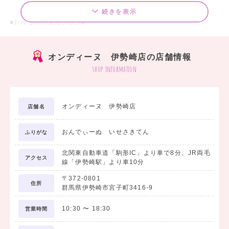
続きを表示
■お得なレンタルプラン■
□袴7点 レンタルスタンダードセットプラン ￥20,000（税込）～
オンディーヌ 伊勢崎店の店舗情報
袴のご着用に必要なものが、まるっと揃ったセットです。
shop information
＜セット内容＞
1. 着物
オンディーヌ 伊勢崎店
店舗名
2. 袴
3. 長襦袢
おんでぃーぬ いせさきてん
4. 袴下
ふりがな
5. 重衿
北関東自動車道「駒形IC」より車で8分、JR両毛
6. 巾着
アクセス
線「伊勢崎駅」より車10分
7. 草履
〒372-0801
住所
群馬県伊勢崎市宮子町3416-9
□袴フォトプラン ￥19,800（税込）
10:30
〜
18:30
営業時間
学生最後の思い出を記念写真に残したい方におすすめです。