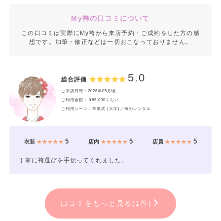
My袴の口コミについて
この口コミは実際にMy袴から来店予約・ご成約をした方の感
想です。加筆・修正などは一切おこなっておりません。
5.0
総合評価
ご来店日時：2026年05月頃
ご利用金額： ¥65,000くらい
ご利用シーン：卒業式 (大学)／袴のレンタル
5
5
5
衣装
★★★★★
店内
★★★★★
店員
★★★★★
丁寧に袴選びを手伝ってくれました。
口コミをもっと見る(1件)