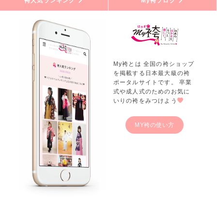
袴人気ランキング
My袴ブログ
My袴とは 全国の袴ショップ
を掲載する日本最大級の袴
ポータルサイトです。 卒業
式や成人式のためのお気に
いりの袴をみつけよう
MY袴の使い方