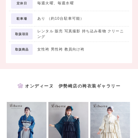
毎週火曜、毎週水曜
定休日
＜プラン内容＞
・前撮り着付け
あり （約10台駐車可能）
駐車場
・前撮りヘアセット
・前撮りメイクアップ
レンタル 販売 写真撮影 持ち込み着物 クリーニ
取扱項目
ング
・全身カットデータ
女性袴 男性袴 教員向け袴
取扱商品
全身カットはデータでのお渡しとなるため、
離れたご家族・ご親戚にも共有していただけます。
※お渡しは後日、撮影データのみとなります。アルバムは含まれませ
ん。
オンディーヌ 伊勢崎店の袴衣装ギャラリー
＜アルバム作成をご希望の方＞
データだけではなくアルバムも残しておきたい方には
アルバム台紙をご用意しております。ご希望の方は店舗にてお声がけ
ください。