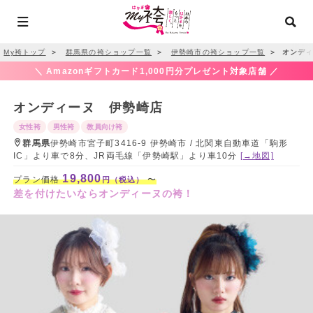
My袴トップ
＞
群馬県の袴ショップ一覧
＞
伊勢崎市の袴ショップ一覧
＞
オンディ
＼ Amazonギフトカード1,000円分プレゼント対象店舗 ／
オンディーヌ 伊勢崎店
女性袴
男性袴
教員向け袴
群馬県
伊勢崎市宮子町3416-9 伊勢崎市 / 北関東自動車道「駒形
IC」より車で8分、JR両毛線「伊勢崎駅」より車10分
[→地図]
19,800
プラン価格
〜
円（税込）
差を付けたいならオンディーヌの袴！