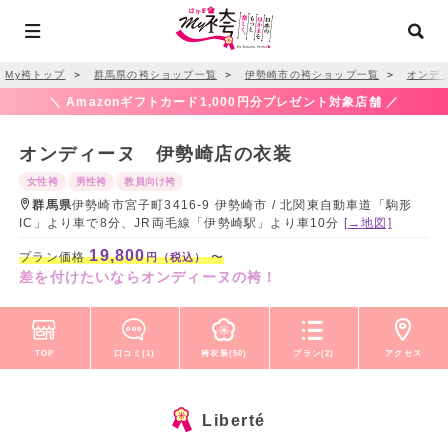
My袴トップ
＞
群馬県の袴ショップ一覧
＞
伊勢崎市の袴ショップ一覧
＞
オンデ
＼ Amazonギフトカード1,000円分プレゼント対象店舗 ／
オンディーヌ 伊勢崎店の衣装
女性袴
男性袴
教員向け袴
群馬県
伊勢崎市宮子町3416-9 伊勢崎市 / 北関東自動車道「駒形
IC」より車で8分、JR両毛線「伊勢崎駅」より車10分
[→地図]
19,800
プラン価格
〜
円（税込）
差を付けたいならオンディーヌの袴！
TOP
口コミ(1)
袴衣装(50)
プラン(2)
アクセス
Liberté