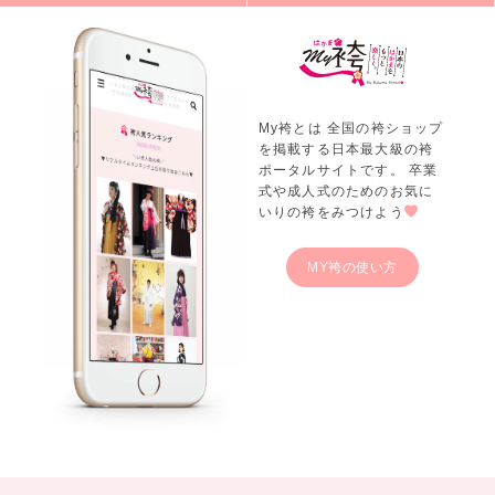
My袴とは 全国の袴ショップ
を掲載する日本最大級の袴
ポータルサイトです。 卒業
式や成人式のためのお気に
いりの袴をみつけよう
MY袴の使い方