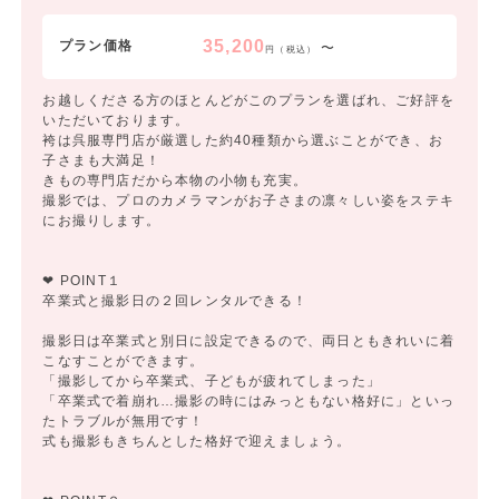
35,200
プラン価格
〜
円（税込）
お越しくださる方のほとんどがこのプランを選ばれ、ご好評を
いただいております。
袴は呉服専門店が厳選した約40種類から選ぶことができ、お
子さまも大満足！
きもの専門店だから本物の小物も充実。
撮影では、プロのカメラマンがお子さまの凛々しい姿をステキ
にお撮りします。
❤ POINT１
卒業式と撮影日の２回レンタルできる！
撮影日は卒業式と別日に設定できるので、両日ともきれいに着
こなすことができます。
「撮影してから卒業式、子どもが疲れてしまった」
「卒業式で着崩れ…撮影の時にはみっともない格好に」といっ
たトラブルが無用です！
式も撮影もきちんとした格好で迎えましょう。