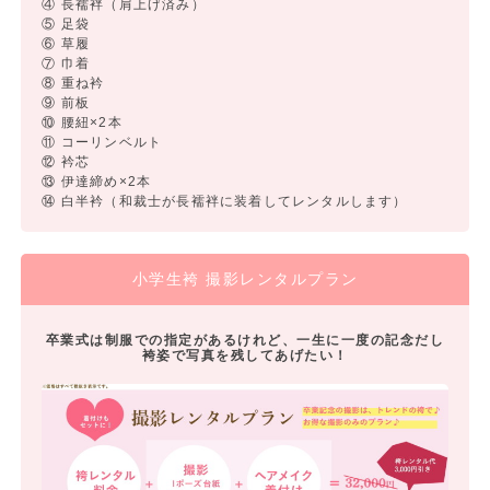
④ 長襦袢（肩上げ済み）
⑤ 足袋
⑥ 草履
⑦ 巾着
⑧ 重ね衿
⑨ 前板
⑩ 腰紐×2本
⑪ コーリンベルト
⑫ 衿芯
⑬ 伊達締め×2本
⑭ 白半衿（和裁士が長襦袢に装着してレンタルします）
小学生袴 撮影レンタルプラン
卒業式は制服での指定があるけれど、一生に一度の記念だし
袴姿で写真を残してあげたい！