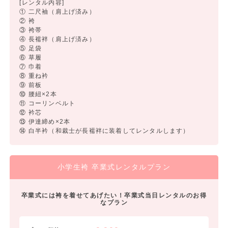
[レンタル内容]
① 二尺袖（肩上げ済み）
② 袴
③ 袴帯
④ 長襦袢（肩上げ済み）
⑤ 足袋
⑥ 草履
⑦ 巾着
⑧ 重ね衿
⑨ 前板
⑩ 腰紐×2本
⑪ コーリンベルト
⑫ 衿芯
⑬ 伊達締め×2本
⑭ 白半衿（和裁士が長襦袢に装着してレンタルします）
小学生袴 卒業式レンタルプラン
卒業式には袴を着せてあげたい！卒業式当日レンタルのお得
なプラン