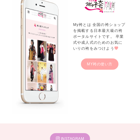
My袴とは 全国の袴ショップ
を掲載する日本最大級の袴
ポータルサイトです。 卒業
式や成人式のためのお気に
いりの袴をみつけよう
MY袴の使い方
INSTAGRAM