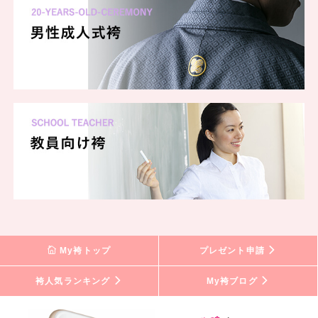
My袴トップ
プレゼント申請
袴人気ランキング
My袴ブログ