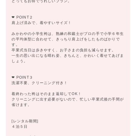
とってもお得でうれしいプラン。
❤ POINT２
肩上げ済みで、着やすいサイズ！
みかわやの小学生袴は、熟練の和裁士がプロの手で小学６年生
の平均体型に合わせて、きっちり肩上げをしたものばかりで
す。
卒業式当日は歩きやすく、お子さまの負担も減らせます。
一生の思い出になる晴れ姿、きちんと、かわいく着せてあげま
しょう。
❤ POINT３
洗濯不要、クリーニング付き！
着終わった袴はそのまま返却してOK！
クリーニングに出す必要がないので、忙しい卒業式後の手間が
省けます。
[レンタル期間]
４泊５日