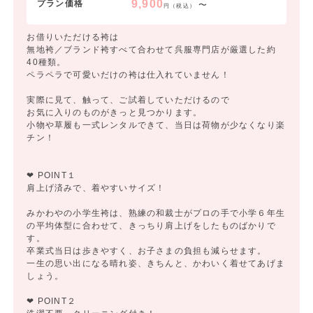
9,900
プラン価格
〜
円（税込）
お借りいただける袴は
無地袴／ブランド袴すべて合わせて呉服専門店が厳選した約
40種類。
ペラペラで可愛いだけの袴は仕入れていません！
実際に見て、触って、ご試着していただけるので
お気に入りのものがきっと見つかります。
小物や草履も一式レンタルできて、当日は荷物が少なくなり楽
チン！
❤ POINT１
肩上げ済みで、着やすいサイズ！
みかわやの小学生袴は、熟練の和裁士がプロの手で小学６年生
の平均体型に合わせて、きっちり肩上げをしたものばかりで
す。
卒業式当日は歩きやすく、お子さまの負担も減らせます。
一生の思い出になる晴れ姿、きちんと、かわいく着せてあげま
しょう。
❤ POINT２