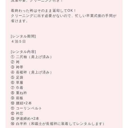
洗濯不要、クリーニング付き！
着終わった袴はそのまま返却してOK！
クリーニングに出す必要がないので、忙しい卒業式後の手間が
省けます。
[レンタル期間]
４泊５日
[レンタル内容]
① 二尺袖（肩上げ済み）
② 袴
③ 袴帯
④ 長襦袢（肩上げ済み）
⑤ 足袋
⑥ 草履
⑦ 巾着
⑧ 重ね衿
⑨ 前板
⑩ 腰紐×2本
⑪ コーリンベルト
⑫ 衿芯
⑬ 伊達締め×2本
⑭ 白半衿（和裁士が長襦袢に装着してレンタルします）