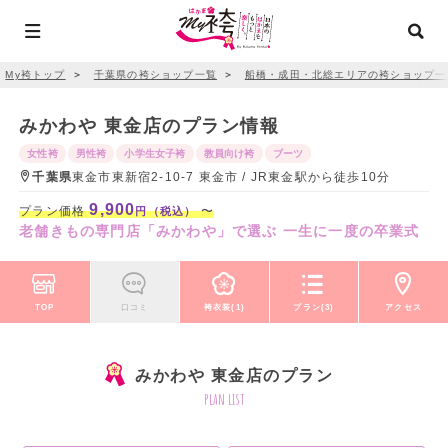
My袴トップ
＞
千葉県の袴ショップ一覧
＞
船橋・成田・北総エリアの袴ショップ一
みかわや 東金店のプラン情報
女性袴
男性袴
小学生女子袴
教員向け袴
ブーツ
千葉県
東金市東新宿2-10-7 東金市 / JR東金駅から徒歩10分
9,900
プラン価格
〜
円（税込）
老舗きもの専門店「みかわや」で選ぶ 一生に一度の卒業式
TOP
口コミ
袴衣装(1)
プラン(3)
アクセス
みかわや 東金店のプラン
plan list