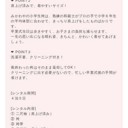
❤ POINT２
肩上げ済みで、着やすいサイズ！
みかわやの小学生袴は、熟練の和裁士がプロの手で小学６年生
の平均体型に合わせて、きっちり肩上げをしたものばかりで
す。
卒業式当日は歩きやすく、お子さまの負担も減らせます。
一生の思い出になる晴れ姿、きちんと、かわいく着せてあげま
しょう。
❤ POINT３
洗濯不要、クリーニング付き！
着終わった袴はそのまま返却してOK！
クリーニングに出す必要がないので、忙しい卒業式後の手間が
省けます。
[レンタル期間]
４泊５日
[レンタル内容]
① 二尺袖（肩上げ済み）
② 袴
③ 袴帯