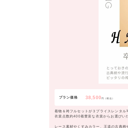
38,500
プラン価格
円（税込）
着物＆袴フルセットが３プライスレンタル
衣裳点数約400着豊富な衣裳からお選びい
レース素材やくすみカラー、王道の古典柄