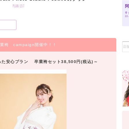
plan list
22
！
卒業袴 campaign開催中！！
た安心プラン 卒業袴セット38,500円(税込)～