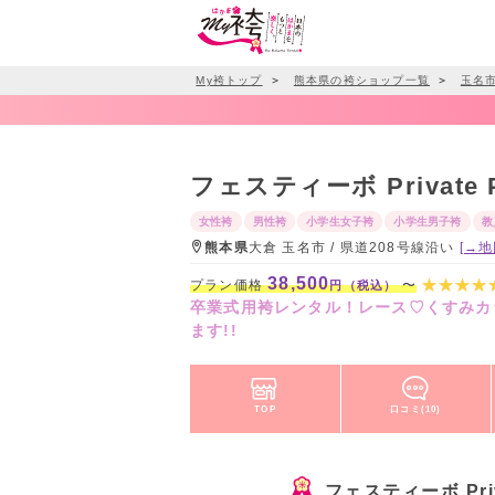
My袴トップ
＞
熊本県の袴ショップ一覧
＞
玉名
フェスティーボ Private P
女性袴
男性袴
小学生女子袴
小学生男子袴
教
熊本県
大倉 玉名市 / 県道208号線沿い
[→地
38,500
プラン価格
〜
円（税込）
卒業式用袴レンタル！レース♡くすみカ
ます!!
TOP
口コミ(10)
フェスティーボ Priva