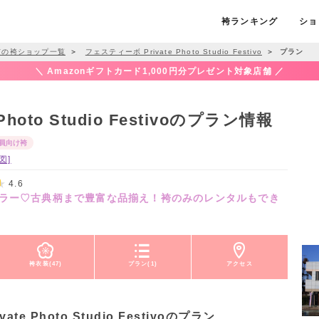
袴ランキング
ショ
市の袴ショップ一覧
＞
フェスティーボ Private Photo Studio Festivo
＞
プラン
＼ Amazonギフトカード1,000円分プレゼント対象店舗 ／
hoto Studio Festivoのプラン情報
員向け袴
図]
4.6
ラー♡古典柄まで豊富な品揃え！袴のみのレンタルもでき
袴衣装(47)
プラン(1)
アクセス
te Photo Studio Festivoのプラン