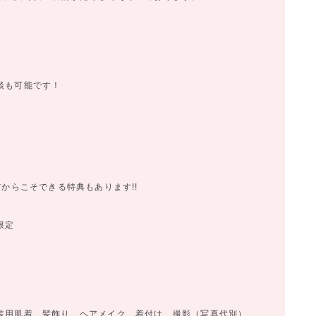
談も可能です！
からこそできる特典もあります!!
限定
）
装用肌着、髪飾り、ヘアメイク、着付け、撮影（写真代別）