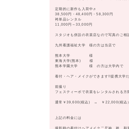
定期的に新作も入荷中♬
38,500円・48,400円・58,300円
袴単品レンタル
11,000円～33,000円
スタジオも併設の衣裳店なので写真のご相
九州看護福祉大学 様の方は当店で
熊本大学 様
東海大学(熊本) 様
熊本学園大学 様 の方は大学内で
着付・ヘア・メイクができます!!提携大学だ
前撮り
フェスティーボで衣裳をレンタルされる方
通常￥39,600(税込) → ￥22,000(税込
上記の料金には
撮影時の着付けヘアメイク二尺袖、袴、和