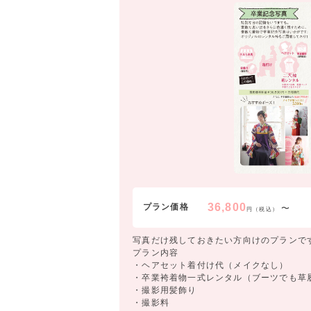
36,800
プラン価格
〜
円（税込）
写真だけ残しておきたい方向けのプランで
プラン内容
・ヘアセット着付け代（メイクなし）
・卒業袴着物一式レンタル（ブーツでも草
・撮影用髪飾り
・撮影料