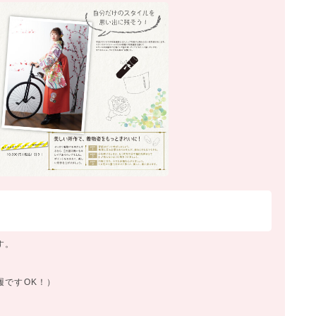
す。
履ですOK！）