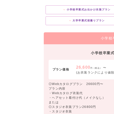
小学校卒業式お出かけ衣装プラン
大学卒業式前撮りプラン
小学校
小学校卒業
26,600
〜
円（税込）
プラン価格
(お衣装ランクにより値段
◎Webカタログプラン 26600円〜
プラン内容
・Webカタログ衣装代
・ヘアセット着付け代（メイクなし）
または
◎スタジオ衣装プラン26800円
・スタジオ衣装