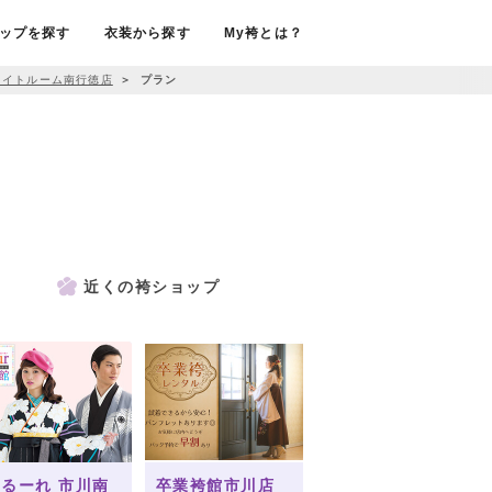
ップを探す
衣装から探す
My袴とは？
ワイトルーム南行徳店
＞
プラン
近くの袴ショップ
るーれ 市川南
卒業袴館市川店