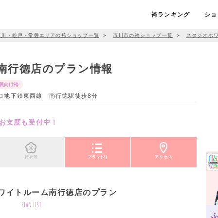
袴ランキング
ショ
市川・松戸・常磐エリアの袴ショップ一覧
＞
市川市の袴ショップ一覧
＞
スタジオホ
南行徳店のプラン情報
員向け袴
京メトロ地下鉄東西線 南行徳駅徒歩8分
お支度も受付中！
袴衣装
プラン(3)
アクセス
ワイトルーム南行徳店のプラン
plan list
ふ