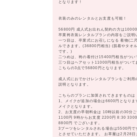
となります！
衣装のみのレンタルとお支度も可能！
56800円 成人式お出れん契約の方は1000
卒業袴衣装レンタルプランの内容をご説明
一つ目は、卒業式にお召しになる 着物(二
ルできます。(36800円相当) (肌着や
です。)
二つめは、袴の着付け15400円相当がつ
三つ目はヘアセット11000円相当がつい
こちらの3点で56800円となります。
成人式におでかけレンタルプランをご利用の方
説明となります。
こちらのプランに加算されてきますものは
1、メイクが追加の場合は6600円となり
メイクとなります。
2、お支度の早朝料金は 10時以前の30分
1100円 9時からお支度 2200円 8:30 3300円 
8800円 でございます。
3ブーツをレンタルされる場合は5500円
とさせていただきます。 お草履は2月28