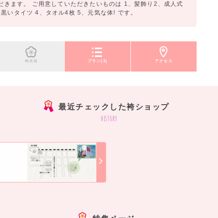
だきます。 ご用意していただきたいものは 1、髪飾り2、成人式
いタイツ 4、タオル4枚 5、元気な体! です。
袴衣装
プラン(3)
アクセス
最近チェックした袴ショップ
history
]