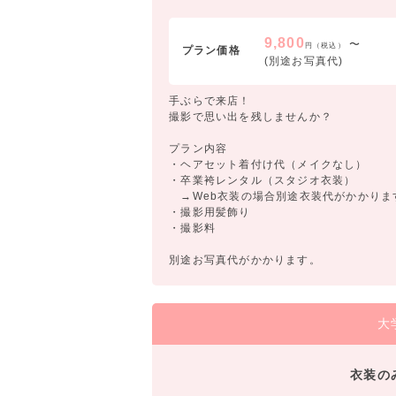
9,800
〜
円（税込）
プラン価格
(別途お写真代)
手ぶらで来店！
撮影で思い出を残しませんか？
プラン内容
・ヘアセット着付け代（メイクなし）
・卒業袴レンタル（スタジオ衣装）
→Web衣装の場合別途衣装代がかかりま
・撮影用髪飾り
・撮影料
別途お写真代がかかります。
大
衣装の