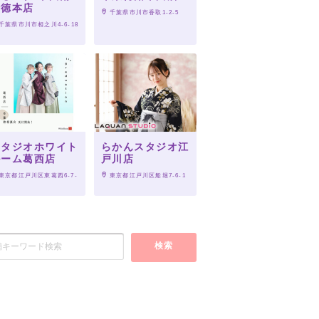
行徳本店
 千葉県市川市香取1-2-5
 千葉県市川市相之川4-6-18
スタジオホワイト
らかんスタジオ江
ルーム葛西店
戸川店
 東京都江戸川区東葛西6-7-
 東京都江戸川区船堀7-6-1
検索