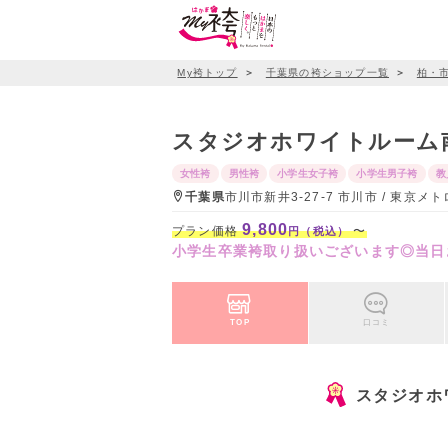
My袴トップ
＞
千葉県の袴ショップ一覧
＞
柏・
スタジオホワイトルーム
女性袴
男性袴
小学生女子袴
小学生男子袴
教
千葉県
市川市新井3-27-7 市川市 / 東
9,800
プラン価格
〜
円（税込）
小学生卒業袴取り扱いございます◎当日
TOP
口コミ
スタジオホ