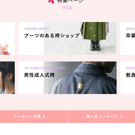
特集ページ
special
プレゼント申請
袴人気ランキング