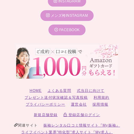
INSTAGRAM
メンズ袴INSTAGRAM
FACEBOOK
HOME
よくある質問
式当日に向けて
プレゼント送付状況確認＆写真投稿
利用規約
プライバシーポリシー
運営会社
採用情報
新規店舗登録
登録店舗ログイン
関連サイト
振袖レンタル口コミ情報サイト『My振袖』
ライフイベント業界”特化型”求人サイト『My求人』