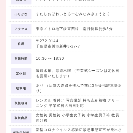
すたじおほわいとるーむみなみぎょうとく
ふりがな
東京メトロ地下鉄東西線 南行徳駅徒歩8分
アクセス
〒272-0144
住所
千葉県市川市新井3-27-7
10:30
〜
18:30
営業時間
毎週水曜、毎週木曜 （卒業式シーズンは定休日
定休日
も営業いたします）
あり （店舗の道路を挟んで前に3台提携駐車場あ
駐車場
り）
レンタル 着付け 写真撮影 持ち込み着物 クリー
取扱項目
ニング 卒業式日の当日対応
女性袴 男性袴 小学生女子袴 小学生男子袴 教員
取扱商品
向け袴
新型コロナウイルス感染症緊急事態宣言が発出さ
感染症対策