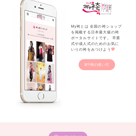
My袴とは 全国の袴ショップ
を掲載する日本最大級の袴
ポータルサイトです。 卒業
式や成人式のためのお気に
いりの袴をみつけよう
MY袴の使い方