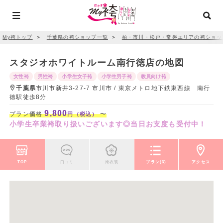
My袴トップ
＞
千葉県の袴ショップ一覧
＞
柏・市川・松戸・常磐エリアの袴ショッ
スタジオホワイトルーム南行徳店の地図
女性袴
男性袴
小学生女子袴
小学生男子袴
教員向け袴
千葉県
市川市新井3-27-7 市川市 / 東京メトロ地下鉄東西線 南行
徳駅徒歩8分
9,800
プラン価格
〜
円（税込）
小学生卒業袴取り扱いございます◎当日お支度も受付中！
TOP
口コミ
袴衣装
プラン(3)
アクセス