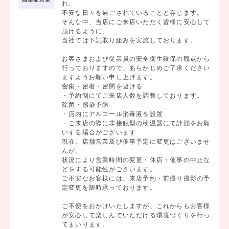
れ、
不安な日々を過ごされていることと存じます。
そんな中、当店にご来店いただく皆様に安心して
頂けるように、
当社では下記取り組みを実施しております。
お客さまおよび従業員の安全衛生確保の観点から
行っておりますので、あらかじめご了承ください
ますようお願い申し上げます。
密集・密着・密閉を避ける
・予約制にてご来店人数を調整しております。
除菌・感染予防
・店内にアルコール消毒液を設置
・ご来店の際に非接触型の検温器にて計測をお願
いする場合がございます
現在、店舗営業及び催事予定に変更はございませ
んが、
状況により営業時間の変更・休店・催事の中止な
どをする可能性がございます。
ご不安なお客様には、来店予約・前撮り撮影の予
定変更を随時承っております。
ご不便をおかけいたしますが、これからもお客様
が安心して楽しんでいただける環境づくりを行っ
てまいります。