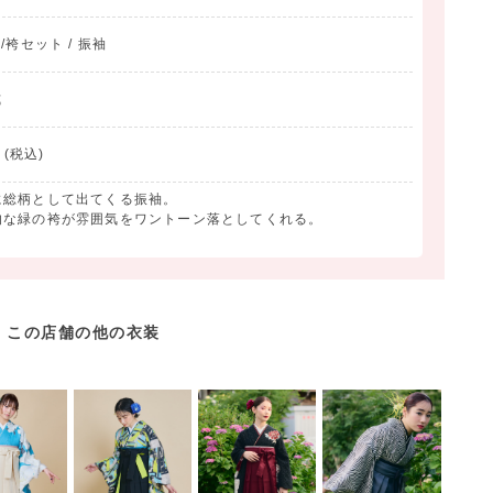
物/袴セット / 振袖
式
(税込)
に総柄として出てくる振袖。
的な緑の袴が雰囲気をワントーン落としてくれる。
この店舗の他の衣装