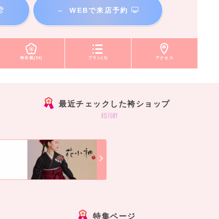
→
WEBで来店予約
袴衣装(34)
プラン(3)
アクセス
最近チェックした袴ショップ
history
]
特集ページ