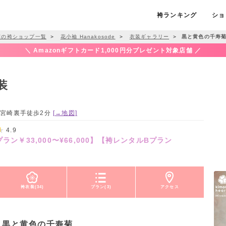
袴ランキング
ショ
市の袴ショップ一覧
＞
花小袖 Hanakosode
＞
衣装ギャラリー
＞
黒と黄色の千寿
＼ Amazonギフトカード1,000円分プレゼント対象店舗 ／
装
ーノ宮崎裏手徒歩2分
[→地図]
4.9
ン￥33,000〜¥66,000】【袴レンタルBプラン
袴衣装(34)
プラン(3)
アクセス
黒と黄色の千寿菊