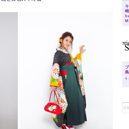
キ
崎
h
M
テ
島