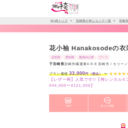
My袴トップ
＞
宮崎県の袴ショップ一覧
＞
宮崎
花小袖 Hanakosodeの衣
女性袴
男性袴
教員向け袴
ブーツ
宮崎県
宮崎市橘通東4-9-8 宮崎市 / カリ
33,000
プラン価格
〜
円（税込）
【レザー袴】人気です!!【袴レンタルAプラ
¥44,000〜¥121,000】
TOP
口コミ(58)