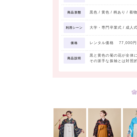
黒色 / 黄色 / 柄あり / 着
商品形態
大学・専門卒業式 / 成人
利用シーン
レンタル価格 77,000円 
価格
黒と黄色の菊の花が全体
商品説明
その派手な振袖とは対照