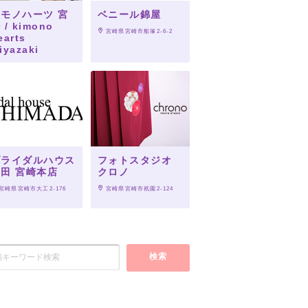
モノハーツ 宮
ベニール錦屋
 / kimono
 宮崎県宮崎市船塚2-6-2
earts
iyazaki
 宮崎県宮崎市橘通東3-5-34 
ラサカビル
ブライダルハウス
フォトスタジオ
田 宮崎本店
クロノ
 宮崎県宮崎市大工2-176
 宮崎県宮崎市祇園2-124
検索