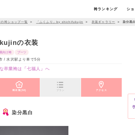
袴ランキング
ショ
市の袴ショップ一覧
＞
「ふくふり」by shichifukujin
＞
衣装ギャラリー
＞
染分黒
kujinの衣装
員向け袴
ブーツ
市 / 水沢駅より車で5分
な卒業袴は「七福人」へ
袴衣装(50)
プラン
アクセス
染分黒白