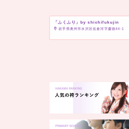
「ふくふり」by shichifukujin
岩手県奥州市水沢区佐倉河字慶徳44-1