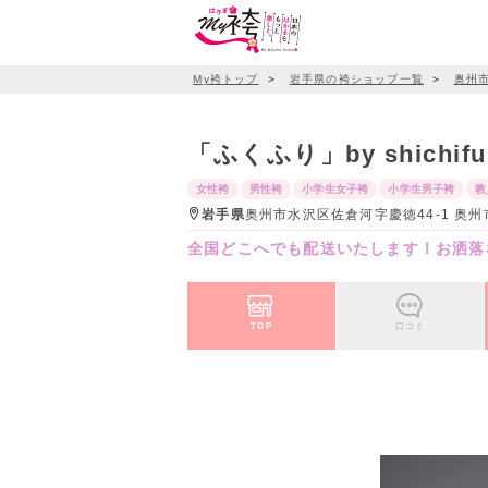
My袴トップ
＞
岩手県の袴ショップ一覧
＞
奥州
「ふくふり」by shichifu
女性袴
男性袴
小学生女子袴
小学生男子袴
教
岩手県
奥州市水沢区佐倉河字慶徳44-1 奥州
全国どこへでも配送いたします！お洒落
TOP
口コミ