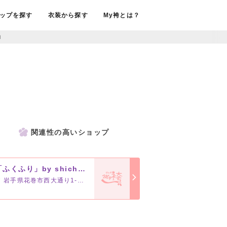
ップを探す
衣装から探す
My袴とは？
白
関連性の高いショップ
「ふくふり」by shichifukujin花巻店
岩手県花巻市西大通り1-29-31