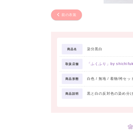
前の衣装
染分黒白
商品名
「ふくふり」by shichifuk
取扱店舗
白色 / 無地 / 着物/袴セッ
商品形態
黒と白の反対色の染め分
商品説明