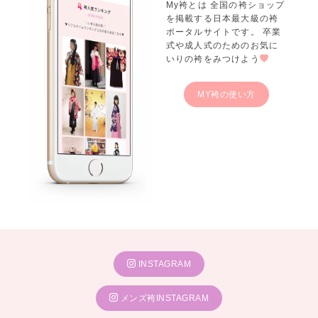
My袴とは 全国の袴ショップ
を掲載する日本最大級の袴
ポータルサイトです。 卒業
式や成人式のためのお気に
いりの袴をみつけよう
MY袴の使い方
INSTAGRAM
メンズ袴INSTAGRAM