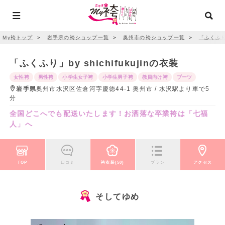
My袴トップ
＞
岩手県の袴ショップ一覧
＞
奥州市の袴ショップ一覧
＞
「ふくふり」b
「ふくふり」by shichifukujinの衣装
女性袴
男性袴
小学生女子袴
小学生男子袴
教員向け袴
ブーツ
岩手県
奥州市水沢区佐倉河字慶徳44-1 奥州市 / 水沢駅より車で5
分
全国どこへでも配送いたします！お洒落な卒業袴は「七福
人」へ
TOP
口コミ
袴衣装(50)
プラン
アクセス
そしてゆめ