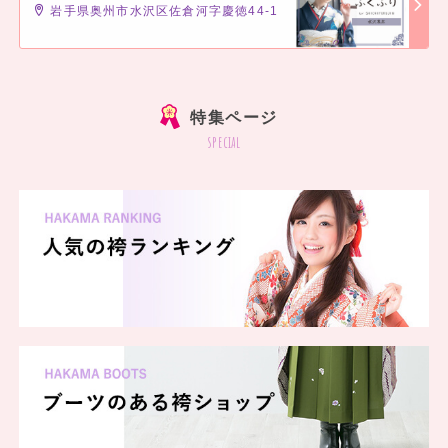
岩手県奥州市水沢区佐倉河字慶徳44-1
]
特集ページ
special