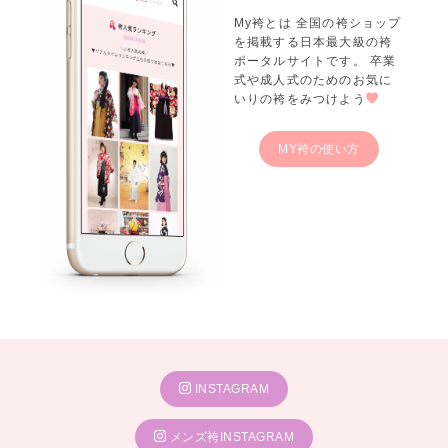
My袴とは 全国の袴ショップ
を掲載する日本最大級の袴
ポータルサイトです。 卒業
式や成人式のためのお気に
いりの袴をみつけよう
MY袴の使い方
INSTAGRAM
メンズ袴INSTAGRAM