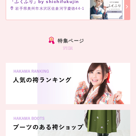
「ふくふり」by shichifukujin
岩手県奥州市水沢区佐倉河字慶徳44-1
]
特集ページ
special