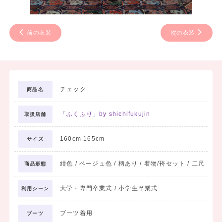
前の衣装
次の衣装
チェック
商品名
「ふくふり」by shichifukujin
取扱店舗
160cm 165cm
サイズ
紺色 / ベージュ色 / 柄あり / 着物/袴セット / 二尺
商品形態
大学・専門卒業式 / 小学生卒業式
利用シーン
ブーツ着用
ブーツ