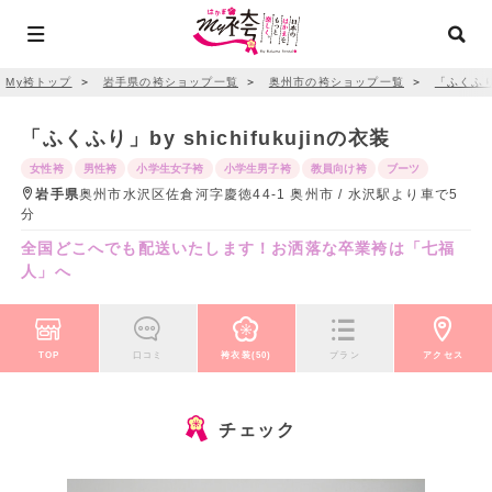
My袴トップ
＞
岩手県の袴ショップ一覧
＞
奥州市の袴ショップ一覧
＞
「ふくふり」b
「ふくふり」by shichifukujinの衣装
女性袴
男性袴
小学生女子袴
小学生男子袴
教員向け袴
ブーツ
岩手県
奥州市水沢区佐倉河字慶徳44-1 奥州市 / 水沢駅より車で5
分
全国どこへでも配送いたします！お洒落な卒業袴は「七福
人」へ
TOP
口コミ
袴衣装(50)
プラン
アクセス
チェック