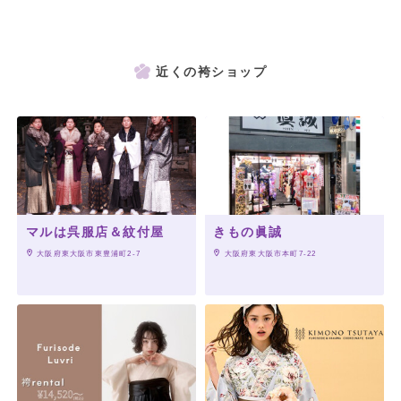
近くの袴ショップ
マルは呉服店＆紋付屋
きもの眞誠
 大阪府東大阪市東豊浦町2-7
 大阪府東大阪市本町7-22