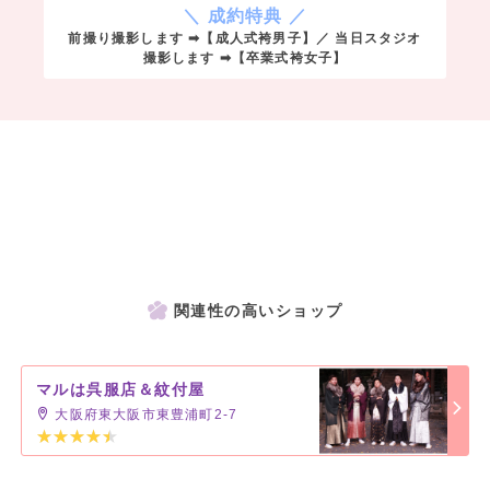
＼ 成約特典 ／
前撮り撮影します ➡【成人式袴男子】／ 当日スタジオ
撮影します ➡【卒業式袴女子】
関連性の高いショップ
マルは呉服店＆紋付屋
大阪府東大阪市東豊浦町2-7