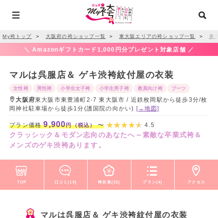
My袴トップ
＞
大阪府の袴ショップ一覧
＞
東大阪エリアの袴ショップ一覧
＞
東
＼ Amazonギフトカード1,000円分プレゼント対象店舗 ／
マルは呉服店＆ ゲキ渋袴紋付屋の衣装
女性袴
男性袴
小学生女子袴
小学生男子袴
教員向け袴
ブーツ
大阪府
東大阪市東豊浦町2-7 東大阪市 / 近鉄枚岡駅から徒歩3分/枚
岡神社駐車場から徒歩1分(護国院の向かい)
[→地図]
9,900
プラン価格
〜
4.5
円（税込）
クラッシック＆モダン志向のあなたへ～素敵な卒業式袴＆
メンズのゲキ渋袴あります。
TOP
口コミ(10)
袴衣装(32)
プラン(4)
アクセス
マルは呉服店＆ ゲキ渋袴紋付屋の衣装