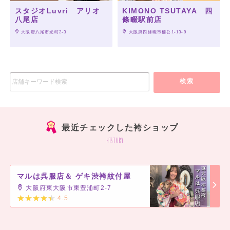
スタジオLuvri アリオ
KIMONO TSUTAYA 四
八尾店
條畷駅前店
 大阪府八尾市光町2-3
 大阪府四條畷市楠公1-13-9
検索
最近チェックした袴ショップ
history
マルは呉服店＆ ゲキ渋袴紋付屋
大阪府東大阪市東豊浦町2-7
4.5
]