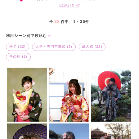
hakama gallery
32
全
件中 1～30件
利用シーン別で絞込む
全て (32)
大学・専門卒業式 (8)
成人式 (22)
その他 (2)