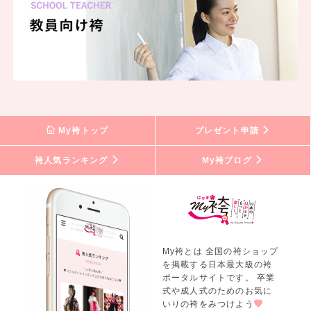
My袴トップ
プレゼント申請
袴人気ランキング
My袴ブログ
My袴とは 全国の袴ショップ
を掲載する日本最大級の袴
ポータルサイトです。 卒業
式や成人式のためのお気に
いりの袴をみつけよう