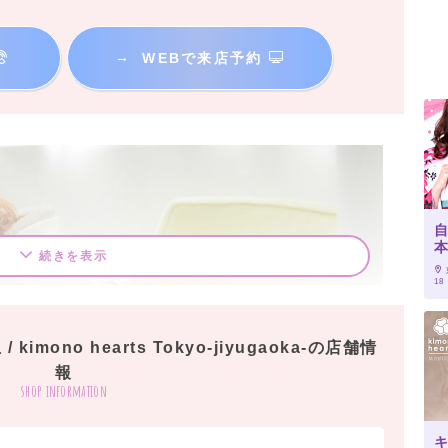
→
WEBで来店予約
続きを表示
18
imono hearts Tokyo-jiyugaoka-の店舗情
報
shop information
キ