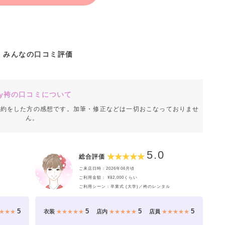
みんなの口コミ評価
y袴の口コミについて
成約をした方の感想です。加筆・修正などは一切おこなっておりませ
ん。
5.0
総合評価
ご来店日時：2026年06月頃
ご利用金額： ¥82,000くらい
ご利用シーン：卒業式 (大学)／袴のレンタル
の着付けやヘアメイクもご心配なく！
5
5
5
5
★★★
衣装
★★★★★
店内
★★★★★
店員
★★★★★
ヘアセットまでついた当日安心の
「当日着付けパック」
や、