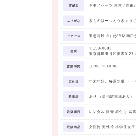
キモノハーツ 東京 / 自由が丘 / 
店舗名
きものはーつとうきょう
ふりがな
「卒業式」という
東急電鉄 自由が丘駅南口
アクセス
カラフルポップなカワ
〒158-0083
キモノハーツなら、レトロな振袖
住所
東京都世田谷区奥沢5-27-
トータルコーディ
お客様のスタイリングに合わせた小物
10:00
〜
19:00
営業時間
年末年始、毎週水曜 （（
定休日
あり （提携駐車場あり）
駐車場
レンタル 販売 着付け 写
取扱項目
女性袴 男性袴 小学生女子
取扱商品