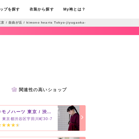
ップを探す
衣装から探す
My袴とは？
 自由が丘 / kimono hearts Tokyo-jiyugaoka-
関連性の高いショップ
キモノハーツ 東京 / 渋谷 / kimono hearts Tokyo-shibuya-
東京都渋谷区宇田川町30-7