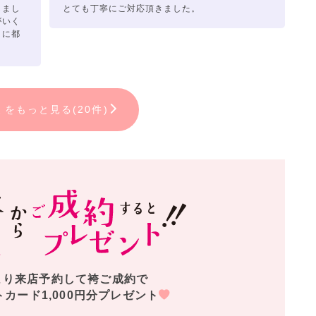
しまし
とても丁寧にご対応頂きました。
思い出を写真に残したい方へ、
がいく
アセット・メイク・着付けまでついた
きに都
というお得なパックもご用意しております。
。
で成人式の振袖をご成約いただいた方には
ンタルが特典についております！
ミをもっと見る(20件)
、全国のキモノハーツにてご利用いただけます。
ーツのオススメ袴コーデ
ツがおすすめする、袴コーディネート。
を飾る旅立ちの日だからこそ、オシャレに卒業式♪
より来店予約して袴ご成約で
トカード1,000円分プレゼント