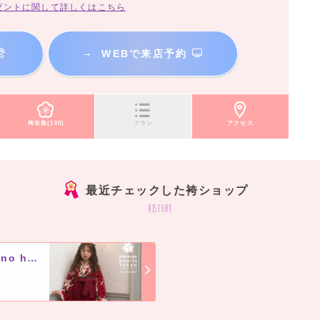
ゼントに関して詳しくはこちら
→
WEBで来店予約
袴衣装(100)
プラン
アクセス
最近チェックした袴ショップ
history
キモノハーツ 東京 / 自由が丘 / kimono hearts Tokyo-jiyugaoka-
]