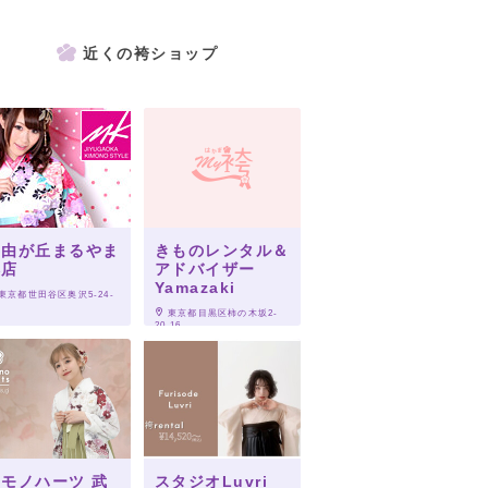
近くの袴ショップ
自由が丘まるやま
きものレンタル＆
本店
アドバイザー
Yamazaki
 東京都世田谷区奥沢5-24-
 東京都目黒区柿の木坂2-
20-16
モノハーツ 武
スタジオLuvri