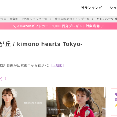
袴ランキング
ショ
・渋谷・原宿エリアの袴ショップ一覧
＞
世田谷区の袴ショップ一覧
＞
キモノハーツ 東京 /
＼ Amazonギフトカード1,000円分プレゼント対象店舗 ／
 kimono hearts Tokyo-
東急電鉄 自由が丘駅南口から徒歩2分
[→地図]
う！