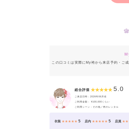
M
この口コミは実際にMy袴から来店予約・ご
5.0
総合評価
ご来店日時：2026年06月頃
ご利用金額： ¥100,000くらい
ご利用シーン：その他／袴のレンタル
卒業式当日
5
5
衣装
★★★★★
店内
★★★★★
店員
★★
お客様のご要望に応じ、着付けに