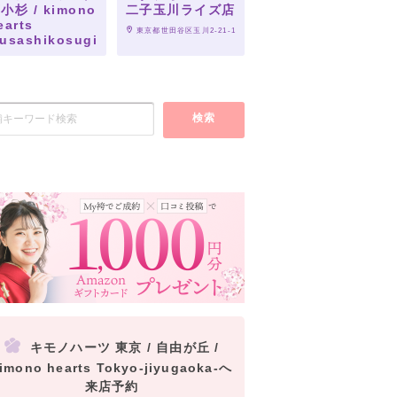
小杉 / kimono
二子玉川ライズ店
earts
 東京都世田谷区玉川2-21-1
usashikosugi
 神奈川県川崎市中原区市ノ
6
検索
キモノハーツ 東京 / 自由が丘 /
imono hearts Tokyo-jiyugaoka-へ
来店予約