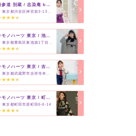
表参道 別蔵 / 志染庵 by kimono hearts
東京都渋谷区神宮前3-13-11
キモノハーツ 東京 / 池袋 / kimono hearts Tokyo-ikebukuro-
東京都豊島区東池袋1丁目2-2
キモノハーツ 東京 / 吉祥寺 / kimono hearts Tokyo-kichijoji-
東京都武蔵野市吉祥寺本町2-2-7
キモノハーツ 東京 / 町田 / kimono hearts Tokyo-machida-
東京都町田市原町田6-6-14