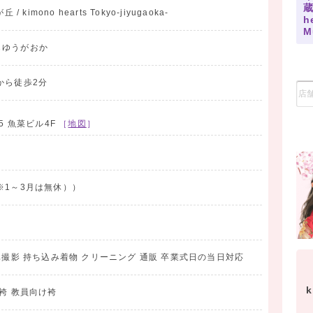
蔵
kimono hearts Tokyo-jiyugaoka-
h
M
じゆうがおか
特別な日こそ可愛くオシャレに♪
坪2
から徒歩2分
イイ袴で、とっておきの卒業式を迎えませんか？
や二尺袖にピッタリの袴を、色柄豊富に取り揃えております。
5 魚菜ビル4F
［
地図
］
ネートも、キモノハーツにお任せください！
を一つ一つセレクトし、トータルでコーディネートいたします。
※1～3月は無休））
真撮影 持ち込み着物 クリーニング 通販 卒業式日の当日対応
k
袴 教員向け袴