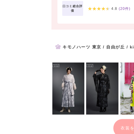
口コミ総合評
4.8
(
20
件)
価
キモノハーツ 東京 / 自由が丘 / kim
衣装を