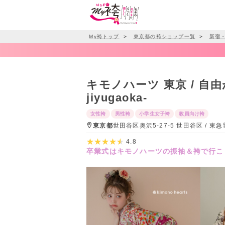
My袴トップ
＞
東京都の袴ショップ一覧
＞
新宿
キモノハーツ 東京 / 自由が丘 /
jiyugaoka-
女性袴
男性袴
小学生女子袴
教員向け袴
東京都
世田谷区奥沢5-27-5 世田谷区 / 
4.8
卒業式はキモノハーツの振袖＆袴で行こ