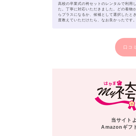
高校の卒業式の袴セットのレンタルで利用
素敵な
た。丁寧に対応いただきました。どの着物
前撮り撮影・ヘ
らプラスになるか、候補として選択したと
「PHOTOパック」
度教えていただけたら、なお良かったです
※キモノハーツ
袴の無料レ
口コ
ご契約店舗だけではなく
キモノハ
キモノハー
楽しかった日々のラスト
当サイト
Amazonギフ