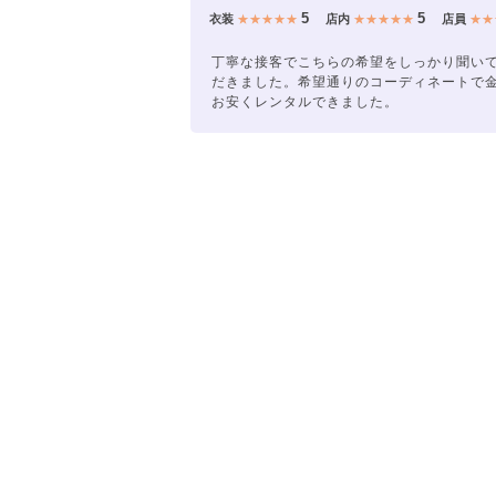
5
5
衣装
★★★★★
店内
★★★★★
店員
★★
丁寧な接客でこちらの希望をしっかり聞い
だきました。希望通りのコーディネートで
お安くレンタルできました。