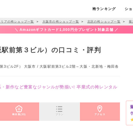
袴ランキング
ショ
エリアの袴ショップ一覧
＞
大阪市の袴ショップ一覧
＞
北区の袴ショップ一覧
＞
菊
＼ Amazonギフトカード1,000円分プレゼント対象店舗 ／
阪駅前第３ビル）の口コミ・評判
第3ビル2F） 大阪市 / 大阪駅前第3ビル2階～大阪・北新地・梅田各
系・新作など豊富なジャンルが勢揃い! 卒業式の袴レンタル
袴衣装(33)
プラン
アクセス