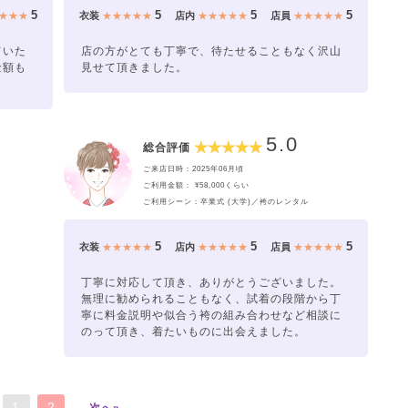
5
5
5
5
★★★
衣装
★★★★★
店内
★★★★★
店員
★★★★★
ていた
店の方がとても丁寧で、待たせることもなく沢山
金額も
見せて頂きました。
5.0
総合評価
ご来店日時：2025年06月頃
ご利用金額： ¥58,000くらい
ご利用シーン：卒業式 (大学)／袴のレンタル
5
5
5
衣装
★★★★★
店内
★★★★★
店員
★★★★★
丁寧に対応して頂き、ありがとうございました。
無理に勧められることもなく、試着の段階から丁
寧に料金説明や似合う袴の組み合わせなど相談に
のって頂き、着たいものに出会えました。
1
2
次へ»