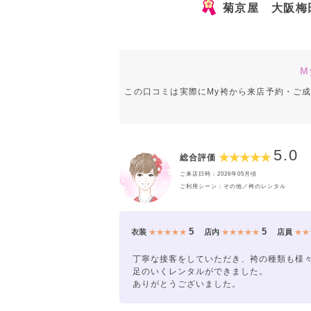
菊京屋 大阪梅
M
この口コミは実際にMy袴から来店予約・ご
5.0
総合評価
ご来店日時：2026年05月頃
ご利用シーン：その他／袴のレンタル
5
5
衣装
★★★★★
店内
★★★★★
店員
★★
丁寧な接客をしていただき、袴の種類も様
足のいくレンタルができました。
ありがとうございました。