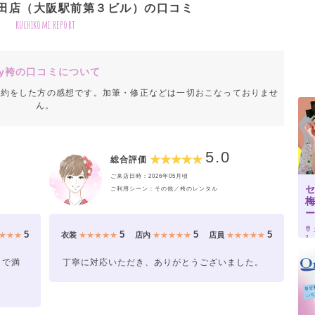
田店（大阪駅前第３ビル）の口コミ
kuchikomi report
y袴の口コミについて
成約をした方の感想です。加筆・修正などは一切おこなっておりませ
ん。
5.0
総合評価
ご来店日時：2026年05月頃
ご利用シーン：その他／袴のレンタル
5
5
5
5
★★★
衣装
★★★★★
店内
★★★★★
店員
★★★★★
3
々で満
丁寧に対応いただき、ありがとうございました。