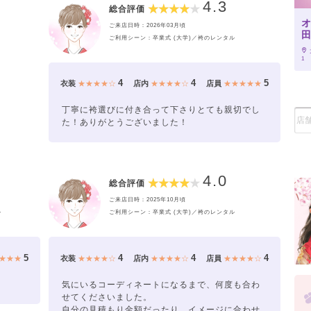
4.3
総合評価
ご来店日時：2026年03月頃
ご利用シーン：卒業式 (大学)／袴のレンタル
1
4
4
5
衣装
★★★★☆
店内
★★★★☆
店員
★★★★★
丁寧に袴選びに付き合って下さりとても親切でし
た！ありがとうございました！
4.0
総合評価
ご来店日時：2025年10月頃
ル
ご利用シーン：卒業式 (大学)／袴のレンタル
5
4
4
4
★★★
衣装
★★★★☆
店内
★★★★☆
店員
★★★★☆
気にいるコーディネートになるまで、何度も合わ
せてくださいました。
自分の見積もり金額だったり、イメージに合わせ