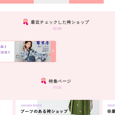
最近チェックした袴ショップ
history
ビル）
駅前第3
]
特集ページ
special