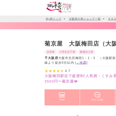
My袴トップ
＞
大阪府の袴ショップ一覧
＞
キタ
菊京屋 大阪梅田店（大
女性袴
小学生女子袴
教員向け袴
大阪府
大阪市北区梅田1－1－3 （大阪駅前
線より徒歩5分以内
[→地図]
4.7
大阪梅田駅近で超便利!人気柄・くすみ
3500円〜菊京屋❤️
TOP
口コミ(12)