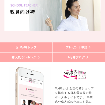
My袴トップ
プレゼント申請
袴人気ランキング
My袴ブログ
My袴とは 全国の袴ショップ
を掲載する日本最大級の袴
ポータルサイトです。 卒業
式や成人式のためのお気に