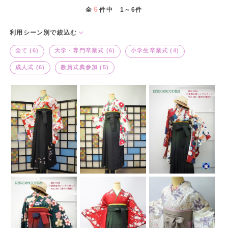
6
全
件中 1～6件
利用シーン別で絞込む
全て (6)
大学・専門卒業式 (6)
小学生卒業式 (4)
成人式 (6)
教員式典参加 (5)