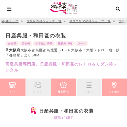
My袴トップ
＞
大阪府の袴ショップ一覧
＞
キタエリアの袴ショップ一覧
＞
大阪
日産呉服・和田甚の衣装
女性袴
男性袴
小学生女子袴
教員向け袴
ブーツ
大阪府
大阪市都島区都島北通1-11-4 大阪市 / 大阪メトロ 地下鉄
「都島駅」より50M
高級呉服専門店、日産呉服・和田甚のレトロ＆モダン袴レ
ンタル
TOP
口コミ
袴衣装(6)
プラン
アクセス
日産呉服・和田甚の衣装
hakama gallery