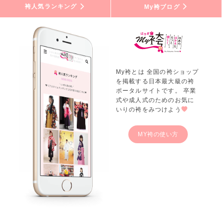
袴人気ランキング
My袴ブログ
My袴とは 全国の袴ショップ
を掲載する日本最大級の袴
ポータルサイトです。 卒業
式や成人式のためのお気に
いりの袴をみつけよう
MY袴の使い方