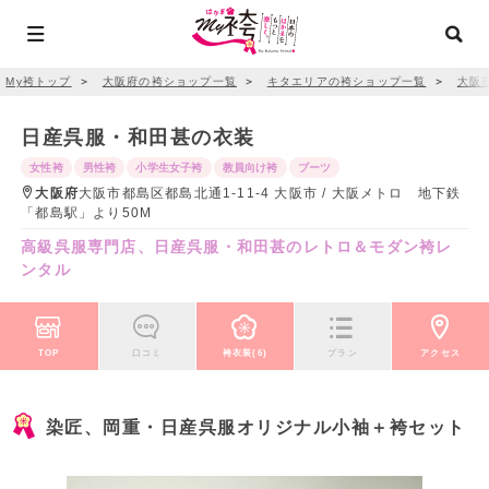
My袴トップ
＞
大阪府の袴ショップ一覧
＞
キタエリアの袴ショップ一覧
＞
大阪
日産呉服・和田甚の衣装
女性袴
男性袴
小学生女子袴
教員向け袴
ブーツ
大阪府
大阪市都島区都島北通1-11-4 大阪市 / 大阪メトロ 地下鉄
「都島駅」より50M
高級呉服専門店、日産呉服・和田甚のレトロ＆モダン袴レ
ンタル
TOP
口コミ
袴衣装(6)
プラン
アクセス
染匠、岡重・日産呉服オリジナル小袖＋袴セット