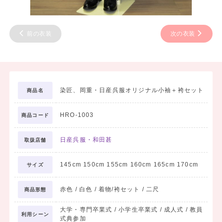
前の衣装
次の衣装
染匠、岡重・日産呉服オリジナル小袖＋袴セット
商品名
HRO-1003
商品コード
日産呉服・和田甚
取扱店舗
145cm 150cm 155cm 160cm 165cm 170cm
サイズ
赤色 / 白色 / 着物/袴セット / 二尺
商品形態
大学・専門卒業式 / 小学生卒業式 / 成人式 / 教員
利用シーン
式典参加