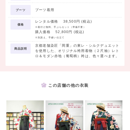
ブーツ着用
ブーツ
レンタル価格 38,500円 (税込)
価格
※着付け無料、手ぶらセット（準備不要）
購入価格 52,800円 (税込)
※別誂え、手縫い仕立て
京都老舗染匠「岡重」の東レ・シルクデュエット
商品説明
を使用した、オリジナル袴用着物（２尺袖）レト
ロ＆モダン赤地（葡萄柄）袴は、色々選べます。
この店舗の他の衣装