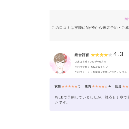
M
この口コミは実際にMy袴から来店予約・ご
4.3
総合評価
ご来店日時：2024年01月頃
ご利用金額： ¥29,000くらい
ご利用シーン：卒業式 (大学)／袴のレンタル
5
4
衣装
★★★★★
店内
★★★★☆
店員
★★
WEBで予約していましたが、対応も丁寧で
たです。