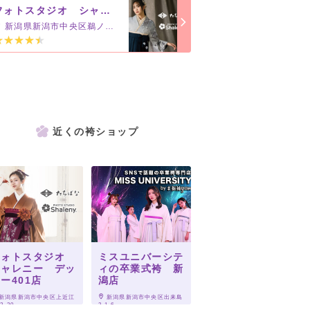
フォトスタジオ シャレニー アピタ新潟亀田店
新潟県新潟市中央区鵜ノ子4-466
近くの袴ショップ
フォトスタジオ
ミスユニバーシテ
シャレニー デッ
ィの卒業式袴 新
ー401店
潟店
 新潟県新潟市中央区上近江
 新潟県新潟市中央区出来島
12-20
2-1-6