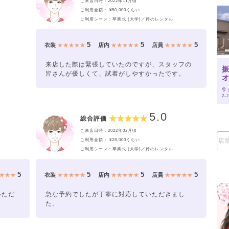
ご来店日時：2022年11月頃
ご利用金額： ¥50,000くらい
ご利用シーン：卒業式 (大学)／袴のレンタル
5
5
5
衣装
★★★★★
店内
★★★★★
店員
★★★★★
来店した際は緊張していたのですが、スタッフの
振
皆さんが優しくて、試着がしやすかったです。
オ
2-
5.0
総合評価
ご来店日時：2022年02月頃
ご利用金額： ¥28,000くらい
ご利用シーン：卒業式 (大学)／袴のレンタル
5
5
5
5
★★★
衣装
★★★★★
店内
★★★★★
店員
★★★★★
いただ
急な予約でしたが丁寧に対応していただきまし
た。