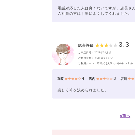
電話対応した人は良くないですが、店長さ
入社員の方は丁寧によくしてくれました。
3.3
総合評価
ご来店日時：2022年01月頃
ご利用金額： ¥38,000くらい
ご利用シーン：卒業式 (大学)／袴のレンタル
4
3
衣装
★★★★☆
店内
★★★☆☆
店員
★★
楽しく袴を決められました。
«前へ