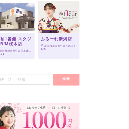
袖1番館 スタジ
ふるーれ新潟店
B'M桜木店
 新潟県新潟市中央区米山4-
1-23
 新潟県新潟市中央区上近江
2-21
検索