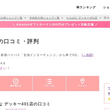
袴ランキング
ショ
市の袴ショップ一覧
＞
中央区の袴ショップ一覧
＞
たちばな デッキー401店
＞
口コ
＼ Amazonギフトカード1,000円分プレゼント対象店舗 ／
店の口コミ・評判
市 / 新新バイパス「女池インターチェンジ」から車で3分。
[→地図]
4.6
さい！
袴衣装(50)
プラン(2)
アクセス
な デッキー401店の口コミ
kuchikomi report