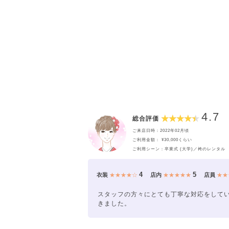
4.7
総合評価
ご来店日時：2022年02月頃
ご利用金額： ¥30,000くらい
ご利用シーン：卒業式 (大学)／袴のレンタル
4
5
衣装
★★★★☆
店内
★★★★★
店員
★★
スタッフの方々にとても丁寧な対応をして
きました。