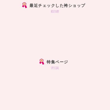
最近チェックした袴ショップ
history
特集ページ
special