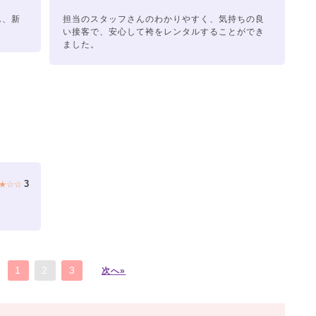
ん、新
担当のスタッフさんのわかりやすく、気持ちの良
い接客で、安心して袴をレンタルすることができ
ました。
3
★☆☆
1
2
3
次へ»