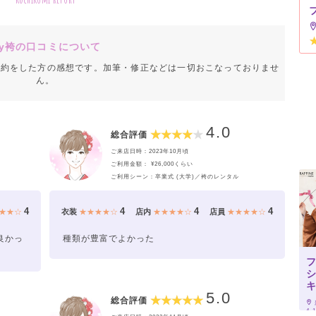
y袴の口コミについて
成約をした方の感想です。加筆・修正などは一切おこなっておりませ
ん。
4.0
総合評価
ご来店日時：2023年10月頃
ご利用金額： ¥26,000くらい
ご利用シーン：卒業式 (大学)／袴のレンタル
4
4
4
4
★★☆
衣装
★★★★☆
店内
★★★★☆
店員
★★★★☆
良かっ
種類が豊富でよかった
キ
5.0
総合評価
4-