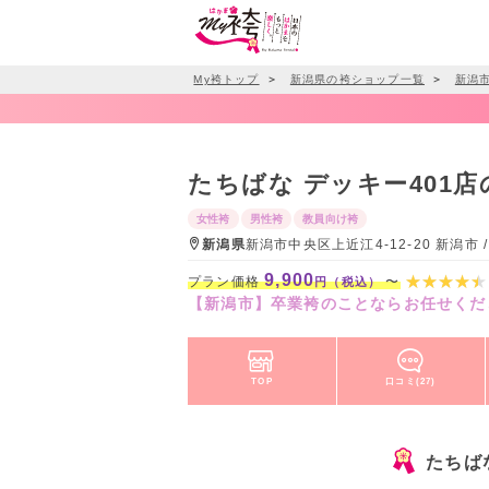
My袴トップ
＞
新潟県の袴ショップ一覧
＞
新潟
たちばな デッキー401
女性袴
男性袴
教員向け袴
新潟県
新潟市中央区上近江4-12-20 新潟
9,900
プラン価格
〜
円（税込）
【新潟市】卒業袴のことならお任せくだ
TOP
口コミ(27)
たちば