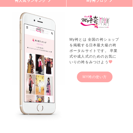
袴人気ランキング
My袴ブログ
My袴とは 全国の袴ショップ
を掲載する日本最大級の袴
ポータルサイトです。 卒業
式や成人式のためのお気に
いりの袴をみつけよう
MY袴の使い方