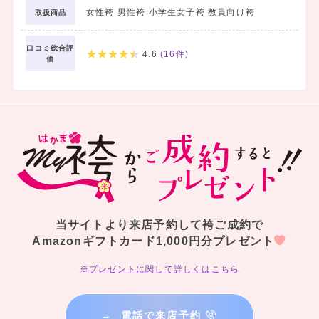
女性袴 男性袴 小学生女子袴 教員向け袴
取扱商品
口コミ総合評
4.6
(
16
件)
価
当サイトより来店予約して袴ご成約で
Amazonギフトカード1,000円分プレゼント
※プレゼントに関して詳しくはこちら
→
電話で来店予約