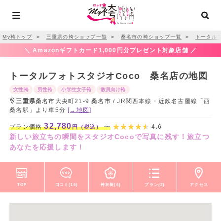
My袴トップ
＞
三重県の袴ショップ一覧
＞
桑名市の袴ショップ一覧
＞
トータルフ
＼ Amazonギフトカード1,000円分プレゼント対象店舗 ／
トータルフォトスタジオCoco 桑名店の地図
女性袴
男性袴
小学生女子袴
教員向け袴
三重県
桑名市大央町21-9 桑名市 / JR関西本線・近鉄名古屋線「西
桑名駅」より車5分
[→地図]
32,780
プラン価格
〜
4.6
円（税込）
新しい旅立ちの瞬間をスタジオCocoで写真に残す！旅立つ
あなたを応援します！
TOP
口コミ(16)
袴衣装(6)
プラン(3)
アクセス