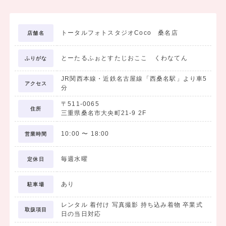
トータルフォトスタジオCoco 桑名店
店舗名
とーたるふぉとすたじおここ くわなてん
ふりがな
JR関西本線・近鉄名古屋線「西桑名駅」より車5
アクセス
分
〒511-0065
住所
三重県桑名市大央町21-9 2F
10:00
〜
18:00
営業時間
毎週水曜
定休日
あり
駐車場
レンタル 着付け 写真撮影 持ち込み着物 卒業式
取扱項目
日の当日対応