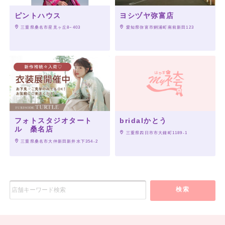
ピントハウス
ヨシヅヤ弥富店
 三重県桑名市星見ヶ丘8−403
 愛知県弥富市鯏浦町南前新田123
フォトスタジオタート
bridalかとう
ル 桑名店
 三重県四日市市大鐘町1189-1
 三重県桑名市大仲新田新井水下354-2
検索