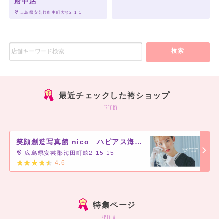
府中店
 広島県安芸郡府中町大須2-1-1
検索
最近チェックした袴ショップ
history
笑顔創造写真館 nico ハピアス海田店
広島県安芸郡海田町畝2-15-15
4.6
]
特集ページ
special