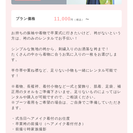
11,000
プラン価格
〜
円（税込）
お持ちの振袖や着物で卒業式に行きたいけど、袴がないという
方は、袴のみのレンタルでお手伝い！
シンプルな無地の袴から、刺繍入りのお洒落な袴まで！
たくさんの中から着物に合うお気に入りの一枚をお選びしま
す。
半巾帯や重ね襟など、足りない小物も一緒にレンタル可能で
す！
※着物、長襦袢、着付小物など一式と髪飾り、肌着、足袋、補
正用のタオルをご準備下さいませ。足りないものによってはレ
ンタルや購入が可能ですので、ご相談ください。
※ブーツ着用をご希望の場合は、ご自身でご準備していただき
ます。
・式当日ヘアメイク着付のお仕度
・卒業袴の前撮り（ヘアメイク着付付き）
・前撮り時家族撮影