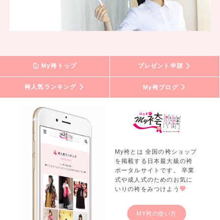
My袴トップ
プレゼント申請
袴人気ランキング
My袴ブログ
My袴とは 全国の袴ショップ
を掲載する日本最大級の袴
ポータルサイトです。 卒業
式や成人式のためのお気に
いりの袴をみつけよう
MY袴の使い方