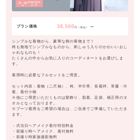
38,500
プラン価格
〜
円（税込）
シンプルな着物から、豪華な柄の着物まで！
袴も無地でシンプルなものから、刺しゅう入りのかわいいおし
ゃれなものも！
たくさんの中からお気に入りのコーディネートをお選びしま
す。
着用時に必要なフルセットをご用意。
セット内容：着物（二尺袖）、袴、半巾帯、長襦袢、草履・巾
着、着付小物
※他にご用意いただくものは髪飾り、肌着、足袋、補正用のタ
オルとなっております。
※ブーツ着用をご希望の場合は、ご自身でご準備していただき
ます。
・式当日ヘアメイク着付特別料金
・前撮り時ヘアメイク、着付無料
・前撮り時家族撮影無料