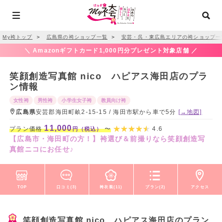
My袴トップ
＞
広島県の袴ショップ一覧
＞
安芸・呉・東広島エリアの袴ショップ一
＼ Amazonギフトカード1,000円分プレゼント対象店舗 ／
笑顔創造写真館 nico ハピアス海田店のプラ
ン情報
女性袴
男性袴
小学生女子袴
教員向け袴
広島県
安芸郡海田町畝2-15-15 / 海田市駅から車で5分
[→地図]
11,000
プラン価格
〜
4.6
円（税込）
【広島市・海田町の方！】袴選び＆前撮りなら笑顔創造写
真館ニコにお任せ♪
TOP
口コミ(3)
袴衣装(11)
プラン(2)
アクセス
笑顔創造写真館 nico ハピアス海田店のプラン