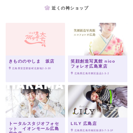
近くの袴ショップ
きもののやしま 坂店
笑顔創造写真館 nico
フォレオ広島東店
 広島県安芸郡坂町北新地2-3-30
 広島県広島市東区温品1-3-2
トータルスタジオフォセ
LILY 広島店
ット イオンモール広島
 広島県広島市南区段原3-7-3-1F