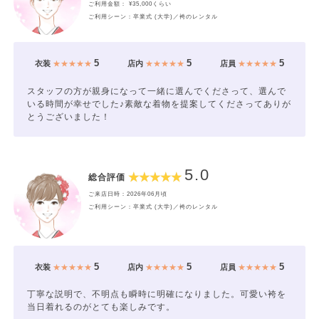
ご利用金額： ¥35,000くらい
ご利用シーン：卒業式 (大学)／袴のレンタル
5
5
5
衣装
★★★★★
店内
★★★★★
店員
★★★★★
スタッフの方が親身になって一緒に選んでくださって、選んで
いる時間が幸せでした♪素敵な着物を提案してくださってありが
とうございました！
5.0
総合評価
ご来店日時：2026年06月頃
ご利用シーン：卒業式 (大学)／袴のレンタル
5
5
5
衣装
★★★★★
店内
★★★★★
店員
★★★★★
丁寧な説明で、不明点も瞬時に明確になりました。可愛い袴を
当日着れるのがとても楽しみです。