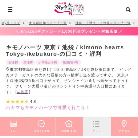
My袴トップ
＞
東京都の袴ショップ一覧
＞
池袋・上野エリアの袴ショップ一覧
＞
＼ Amazonギフトカード1,000円分プレゼント対象店舗 ／
キモノハーツ 東京 / 池袋 / kimono hearts
Tokyo-ikebukuro-の口コミ・評判
女性袴
男性袴
小学生女子袴
教員向け袴
東京都
豊島区東池袋1丁目2-2 豊島区 / JR池袋駅東口出て、ビッグ
カメラ・ガストの大きな看板の方へ横断歩道を渡ってすぐ。 東京メ
トロ池袋駅35番出口上がって、サンシャイン通りへ向かってまっす
ぐ。 グリーン大通り沿いのサンシャイン中央通り入口横にありま
す。
[→地図]
4.6
ハカマもキモノハーツで可愛く行こう！
TOP
口コミ(119)
袴衣装(100)
プラン
アクセス