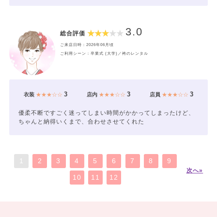
3.0
総合評価
ご来店日時：2026年06月頃
ご利用シーン：卒業式 (大学)／袴のレンタル
3
3
3
衣装
★★★☆☆
店内
★★★☆☆
店員
★★★☆☆
優柔不断ですごく迷ってしまい時間がかかってしまったけど、
ちゃんと納得いくまで、合わせさせてくれた
1
2
3
4
5
6
7
8
9
次へ»
10
11
12