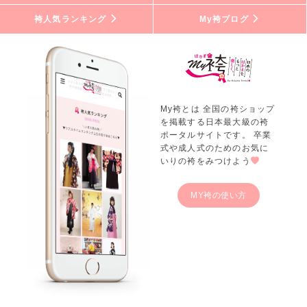
袴人気ランキング
My袴ブログ
My袴とは 全国の袴ショップ
を掲載する日本最大級の袴
ポータルサイトです。 卒業
式や成人式のためのお気に
いりの袴をみつけよう
MY袴の使い方