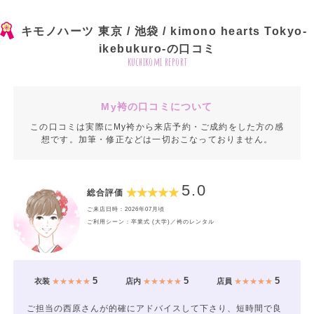
キモノハーツ 東京 / 池袋 / kimono hearts Tokyo-
ikebukuro-の口コミ
kuchikomi report
My袴の口コミについて
この口コミは実際にMy袴から来店予約・ご成約をした方の感
想です。加筆・修正などは一切おこなっておりません。
5.0
総合評価
ご来店日時：2026年07月頃
ご利用シーン：卒業式 (大学)／袴のレンタル
5
5
5
衣装
★★★★★
店内
★★★★★
店員
★★★★★
ご担当の西原さんが的確にアドバイスして下さり、短時間で良