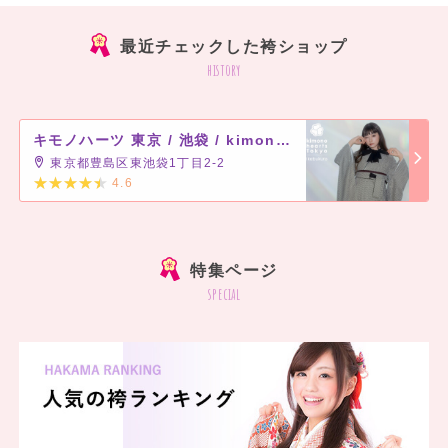
最近チェックした袴ショップ
history
キモノハーツ 東京 / 池袋 / kimono hearts Tokyo-ikebukuro-
東京都豊島区東池袋1丁目2-2
4.6
]
特集ページ
special