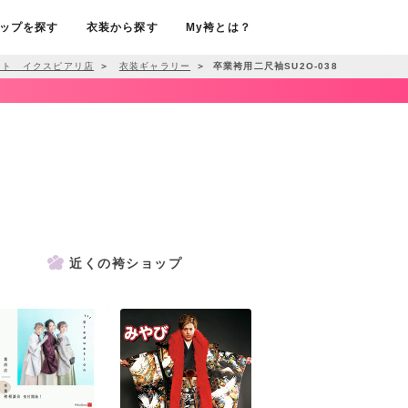
ップを探す
衣装から探す
My袴とは？
ット イクスピアリ店
＞
衣装ギャラリー
＞
卒業袴用二尺袖SU2O-038
近くの袴ショップ