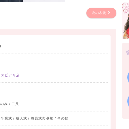
次の衣装
8
クスピアリ店
物のみ / 二尺
業式 / 成人式 / 教員式典参加 / その他