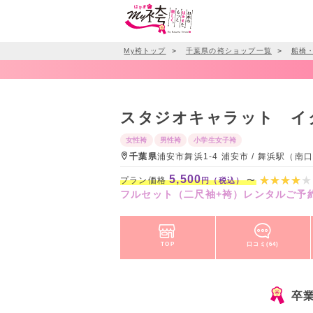
My袴トップ
＞
千葉県の袴ショップ一覧
＞
船橋
スタジオキャラット イ
女性袴
男性袴
小学生女子袴
千葉県
浦安市舞浜1-4 浦安市 / 舞浜駅（
5,500
プラン価格
〜
円（税込）
フルセット（二尺袖+袴）レンタルご予
TOP
口コミ(64)
卒業