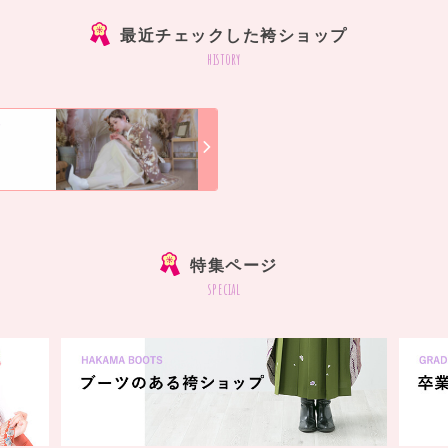
最近チェックした袴ショップ
history
店
]
特集ページ
special