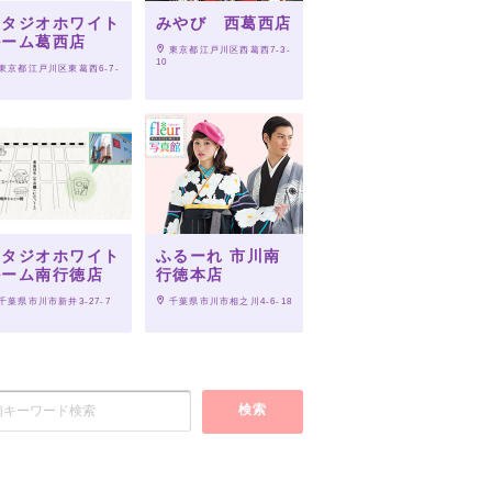
スタジオホワイト
みやび 西葛西店
ルーム葛西店
 東京都江戸川区西葛西7-3-
10
 東京都江戸川区東葛西6-7-
スタジオホワイト
ふるーれ 市川南
ルーム南行徳店
行徳本店
 千葉県市川市新井3-27-7
 千葉県市川市相之川4-6-18
検索