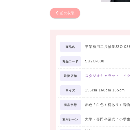
前の衣装
卒業袴用二尺袖SU2O-03
商品名
SU2O-038
商品コード
スタジオキャラット イ
取扱店舗
155cm 160cm 165cm
サイズ
赤色 / 白色 / 柄あり / 着
商品形態
大学・専門卒業式 / 小学生卒
利用シーン