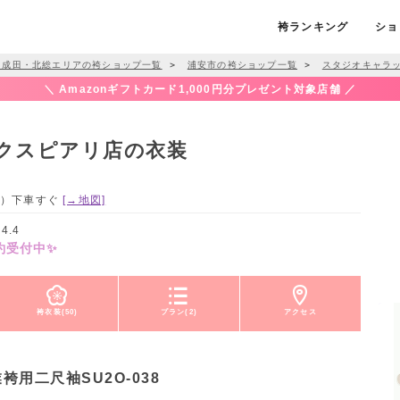
袴ランキング
ショ
・成田・北総エリアの袴ショップ一覧
＞
浦安市の袴ショップ一覧
＞
スタジオキャラ
＼ Amazonギフトカード1,000円分プレゼント対象店舗 ／
クスピアリ店の衣装
南口）下車すぐ
[→地図]
4.4
約受付中✨
袴衣装(50)
プラン(2)
アクセス
袴用二尺袖SU2O-038