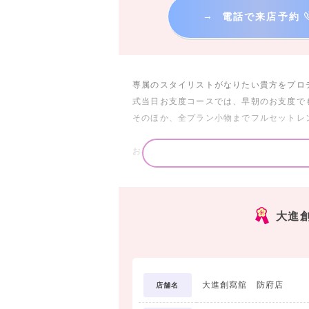
→
電話で来店予約
専属のスタイリストがなりたい貴方をプロ
式当日お支度コースでは、早朝のお支度で
そのほか、全プラン小物までフルセットレ
お友達と一緒にだんだんお得なサービスも
ご来場プレゼントでは、人気コーヒーショ
ギフトカードをプレゼントいたします。
大進
是非この機会に、お友達を誘って、家や学
大進創寫舘にお越しください★
大進創寫舘 防府店
店舗名