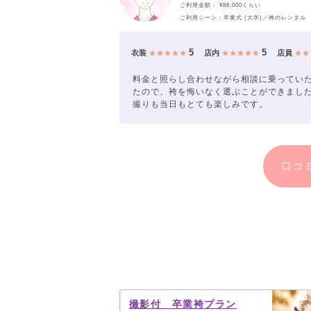
ご利用金額： ¥86,000くらい
ご利用シーン：卒業式 (大学)／袴のレンタル
5
5
衣装
★★★★★
店内
★★★★★
店員
★★
料金と照らし合わせながら相談に乗ってい
たので、袴を悔いなく選ぶことができまし
撮りも当日もとても楽しみです。
口コ
撮影付 卒業袴プラン