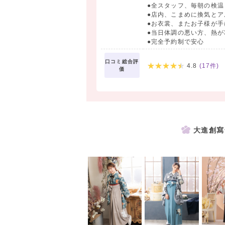
●全スタッフ、毎朝の検温
●店内、こまめに換気とア
●お衣裳、またお子様が
●当日体調の悪い方、熱が
●完全予約制で安心
口コミ総合評
4.8
(
17
件)
価
大進創寫