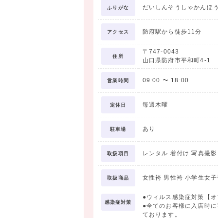
だいしんそうしゃかんほ
ふりがな
防府駅から徒歩11分
アクセス
〒747-0043
住所
山口県防府市平和町4-1
09:00
〜
18:00
営業時間
毎週木曜
定休日
あり
駐車場
レンタル 着付け 写真撮
取扱項目
女性袴 男性袴 小学生女子
取扱商品
●ウィルス感染症対策【
感染症対策
●全てのお客様に入店時
ております。