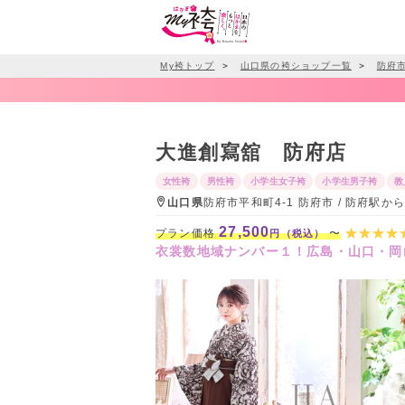
My袴トップ
＞
山口県の袴ショップ一覧
＞
防府
大進創寫舘 防府店
女性袴
男性袴
小学生女子袴
小学生男子袴
教
山口県
防府市平和町4-1 防府市 / 防府駅か
27,500
プラン価格
〜
円（税込）
衣裳数地域ナンバー１！広島・山口・岡