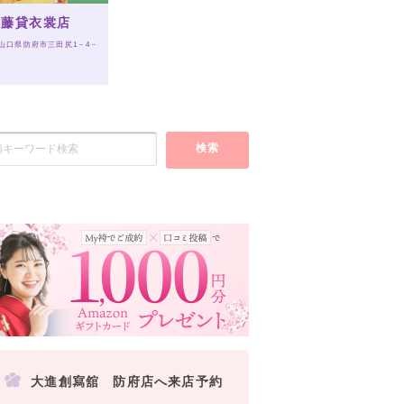
佐藤貸衣裳店
 山口県防府市三田尻1－4－
検索
大進創寫舘 防府店へ来店予約