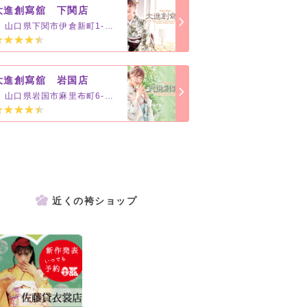
大進創寫舘 下関店
山口県下関市伊倉新町1-4-1
大進創寫舘 岩国店
山口県岩国市麻里布町6-1-8
近くの袴ショップ