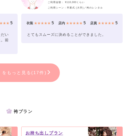
ご利用金額： ¥110,000くらい
ご利用シーン：卒業式 (大学)／袴のレンタル
5
5
5
5
★★★
衣装
★★★★★
店内
★★★★★
店員
★★★★★
ただい
とてもスムーズに決めることができました。
た。前
ミをもっと見る(17件)
袴プラン
お持ち出しプラン