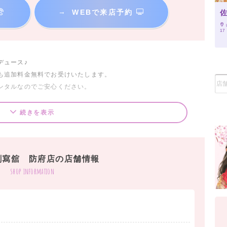
→
WEBで来店予約
17
デュース♪
も追加料金無料でお受けいたします。
ンタルなのでご安心ください。
！！
続きを表示
ップの
創寫舘 防府店の店舗情報
shop information
校から近い