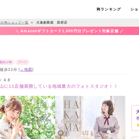
袴ランキング
ショ
市の袴ショップ一覧
＞
大進創寫舘 防府店
＼ Amazonギフトカード1,000円分プレゼント対象店舗 ／
員向け袴
ブーツ
ら徒歩11分
[→地図]
4.8
山に13店舗展開している地域最大のフォトスタジオ！！