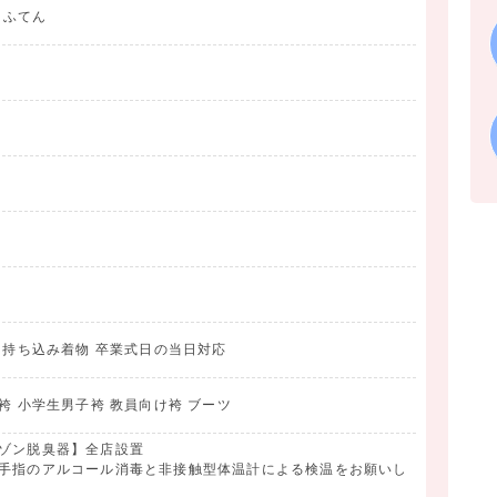
うふてん
影 持ち込み着物 卒業式日の当日対応
袴 小学生男子袴 教員向け袴 ブーツ
オゾン脱臭器】全店設置
に手指のアルコール消毒と非接触型体温計による検温をお願いし