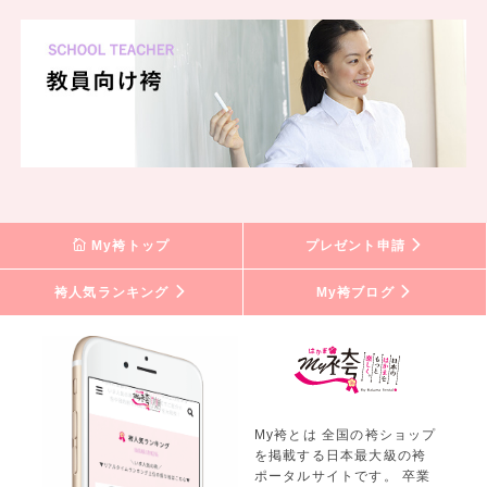
My袴トップ
プレゼント申請
袴人気ランキング
My袴ブログ
My袴とは 全国の袴ショップ
を掲載する日本最大級の袴
ポータルサイトです。 卒業