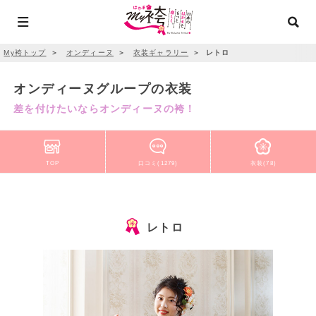
My袴トップ
＞
オンディーヌ
＞
衣装ギャラリー
＞
レトロ
オンディーヌグループの衣装
差を付けたいならオンディーヌの袴！
TOP
口コミ(1279)
衣装(78)
レトロ