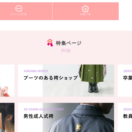
口コミ(1279)
衣装(78)
特集ページ
special