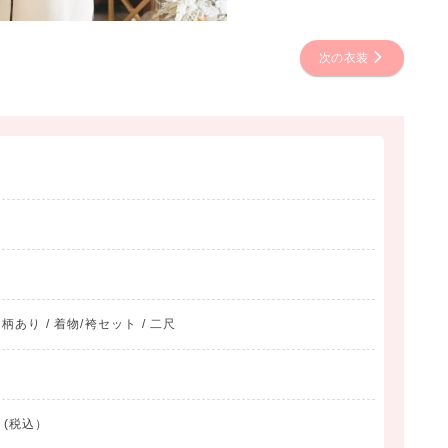
次の衣装
 柄あり / 着物/袴セット / 二尺
 (税込）