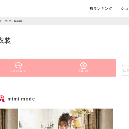
袴ランキング
ショ
＞
mimi mode
衣装
口コミ(1279)
衣装(78)
mimi mode