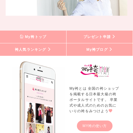
My袴トップ
プレゼント申請
袴人気ランキング
My袴ブログ
My袴とは 全国の袴ショップ
を掲載する日本最大級の袴
ポータルサイトです。 卒業
式や成人式のためのお気に
いりの袴をみつけよう
MY袴の使い方