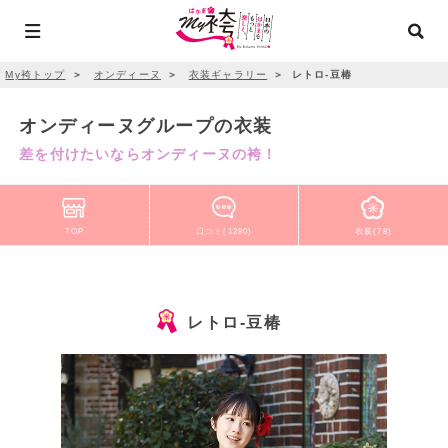
My袴トップ
＞
オンディーヌ
＞
衣装ギャラリー
＞
レトロ-豆椿
オンディーヌグループの衣装
差を付けたいならオンディーヌの袴！
TOP
口コミ(1280)
衣装(78)
レトロ-豆椿