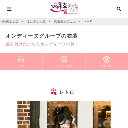
My袴トップ
＞
オンディーヌ
＞
衣装ギャラリー
＞
レトロ
オンディーヌグループの衣装
差を付けたいならオンディーヌの袴！
TOP
口コミ(1279)
衣装(78)
レトロ