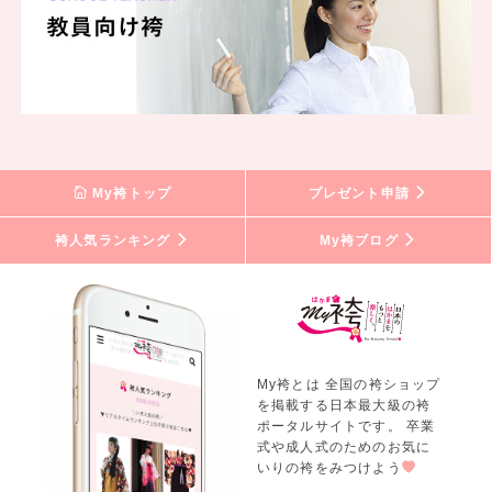
My袴トップ
プレゼント申請
袴人気ランキング
My袴ブログ
My袴とは 全国の袴ショップ
を掲載する日本最大級の袴
ポータルサイトです。 卒業
式や成人式のためのお気に
いりの袴をみつけよう