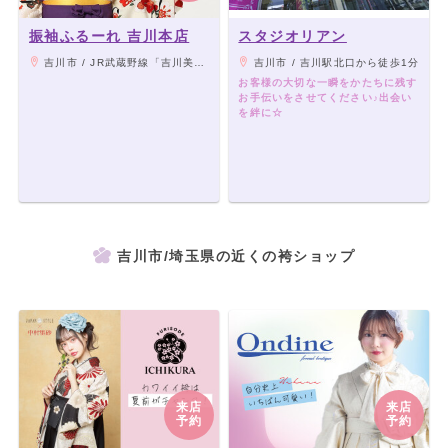
振袖ふるーれ 吉川本店
スタジオリアン
吉川市 / JR武蔵野線「吉川美南」駅から徒歩10分
吉川市 / 吉川駅北口から徒歩1分
お客様の大切な一瞬をかたちに残す
お手伝いをさせてください♪出会い
を絆に☆
吉川市/埼玉県の近くの袴ショップ
来店
来店
予約
予約