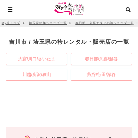
My袴トップ
＞
埼玉県の袴ショップ一覧
＞
春日部・久喜エリアの袴ショップ一覧
吉川市 / 埼玉県の袴レンタル・販売店の一覧
大宮/川口/さいたま
春日部/久喜/越谷
川越/所沢/狭山
熊谷/行田/深谷