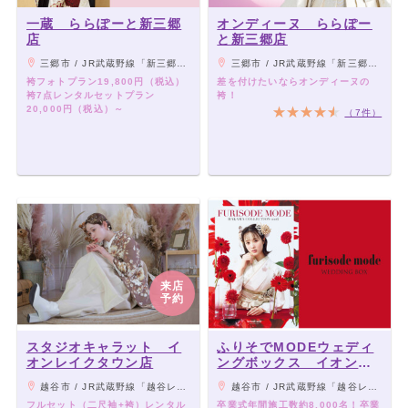
一蔵 ららぽーと新三郷
オンディーヌ ららぽー
店
と新三郷店
三郷市 / JR武蔵野線「新三郷駅」より徒歩1分
三郷市 / JR武蔵野線「新三郷駅」より徒歩1分
袴フォトプラン19,800円（税込）
差を付けたいならオンディーヌの
袴7点レンタルセットプラン
袴！
20,000円（税込）～
（7件）
来店
予約
スタジオキャラット イ
ふりそでMODEウェディ
オンレイクタウン店
ングボックス イオンレ
イクタウンkaze店
越谷市 / JR武蔵野線「越谷レイクタウン駅」より直結
越谷市 / JR武蔵野線「越谷レイクタウン駅」直結
フルセット（二尺袖+袴）レンタル
卒業式年間施工数約8,000名！卒業