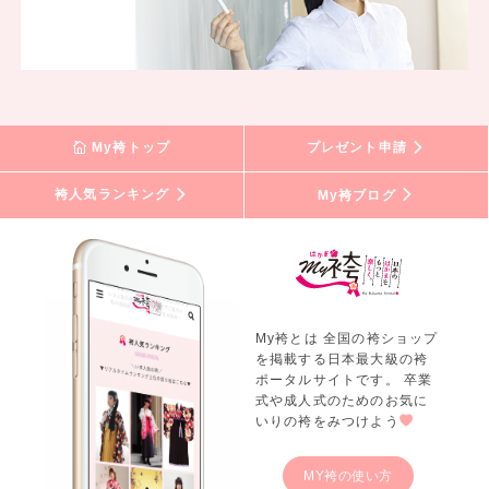
My袴トップ
プレゼント申請
袴人気ランキング
My袴ブログ
My袴とは 全国の袴ショップ
を掲載する日本最大級の袴
ポータルサイトです。 卒業
式や成人式のためのお気に
いりの袴をみつけよう
MY袴の使い方