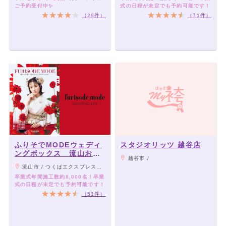
ご予約受付中✨
式の日程が未定でも予約可能です！
（29件）
（71件）
ふりそでMODEウェディ
スタジオリッツ 越谷店
ングボックス 流山おお
越谷市 /
たかの森S・C店
流山市 / つくばエクスプレス・東武アーバンパークライン「流山おおたかの森駅」から徒歩5分
卒業式年間施工数約8,000名！卒業
式の日程が未定でも予約可能です！
（51件）