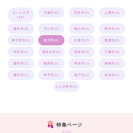
さいたま市
川越市(9)
所沢市(6)
上尾市(4)
(16)
越谷市(4)
川口市(4)
狭山市(3)
熊谷市(3)
春日部市(3)
吉川市(2)
久喜市(2)
朝霞市(2)
本庄市(2)
東松山市(2)
深谷市(2)
三郷市(2)
蓮田市(1)
飯能市(1)
草加市(1)
鴻巣市(1)
桶川市(1)
幸手市(1)
坂戸市(1)
加須市(1)
ふじみ野市(1)
特集ページ
special