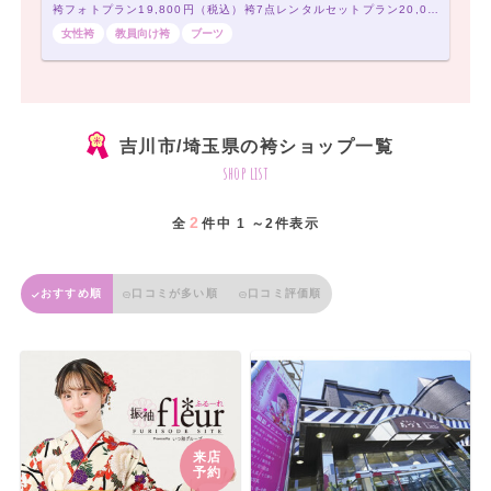
袴フォトプラン19,800円（税込）袴7点レンタルセットプラン20,000円（税込）～
女性袴
教員向け袴
ブーツ
吉川市/埼玉県の袴ショップ一覧
shop list
2
全
件中 1 ～2件表示
おすすめ順
口コミが多い順
口コミ評価順
来店
予約