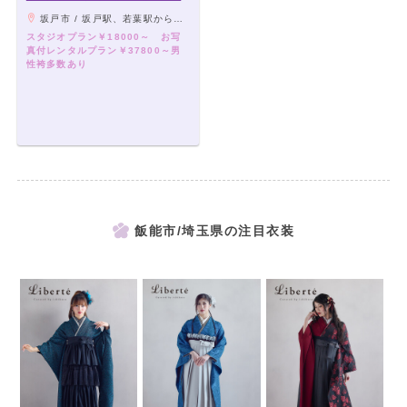
坂戸市 / 坂戸駅、若葉駅から徒歩15分、坂戸市役所裏手
スタジオプラン￥18000～ お写
真付レンタルプラン￥37800～男
性袴多数あり
飯能市/埼玉県の注目衣装