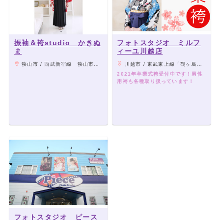
振袖＆袴studio かきぬ
フォトスタジオ ミルフ
ま
ィーユ川越店
狭山市 / 西武新宿線 狭山市駅から徒歩10分
川越市 / 東武東上線「鶴ヶ島駅」西口より車で8分、JR川越線「笠幡駅」より車で6分
2021年卒業式袴受付中です！男性
用袴も各種取り扱っています！
フォトスタジオ ピース