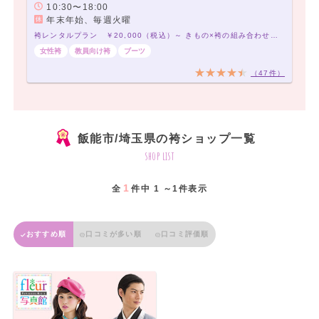
10:30〜18:00
年末年始、毎週火曜
袴レンタルプラン ￥20,000（税込）～ きもの×袴の組み合わせは21,000通り以上！アナタだけの袴コーデで最高の卒業式を！
女性袴
教員向け袴
ブーツ
（47件）
飯能市/埼玉県の袴ショップ一覧
shop list
1
全
件中 1 ～1件表示
おすすめ順
口コミが多い順
口コミ評価順