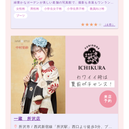
緑豊かなガーデンが美しい老舗の写真館で、撮影も衣装もワンランク上の思い出を残しませんか
女性袴
男性袴
小学生女子袴
小学生男子袴
教員向け袴
ブーツ
（4件）
来店
予約
一蔵 所沢店
所沢市 / 西武新宿線「所沢駅」西口より徒歩3分、プロペ通り沿い