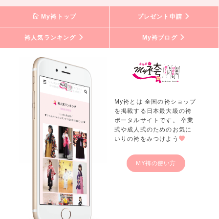
My袴トップ
プレゼント申請
袴人気ランキング
My袴ブログ
My袴とは 全国の袴ショップ
を掲載する日本最大級の袴
ポータルサイトです。 卒業
式や成人式のためのお気に
いりの袴をみつけよう
MY袴の使い方