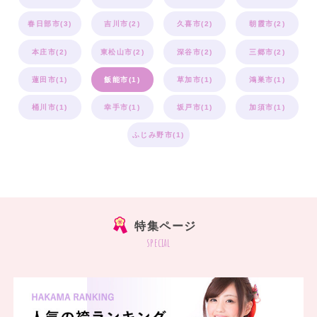
春日部市(3)
吉川市(2)
久喜市(2)
朝霞市(2)
本庄市(2)
東松山市(2)
深谷市(2)
三郷市(2)
蓮田市(1)
飯能市(1)
草加市(1)
鴻巣市(1)
桶川市(1)
幸手市(1)
坂戸市(1)
加須市(1)
ふじみ野市(1)
特集ページ
special