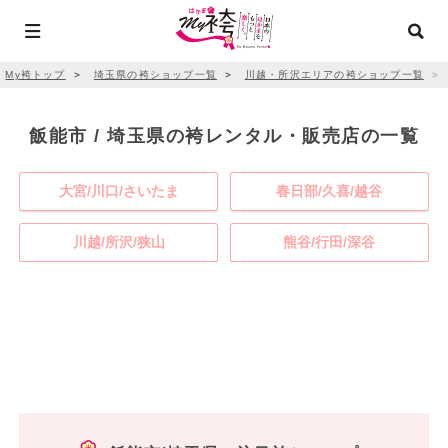
My袴トップ
＞
埼玉県の袴ショップ一覧
＞
川越・所沢エリアの袴ショップ一覧
＞
飯能市 / 埼玉県の袴レンタル・販売店の一覧
大宮/川口/さいたま
春日部/久喜/越谷
川越/所沢/狭山
熊谷/行田/深谷