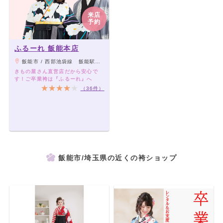
来店
予約
ふるーれ 飯能本店
飯能市 / 西部池袋線 飯能駅より徒歩3分
きもの屋さん直営店だから安心で
す！ご卒業袴は『ふるーれ』へ
（36件）
飯能市/埼玉県の近くの袴ショップ