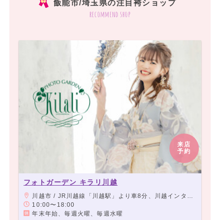
飯能市/埼玉県の注目袴ショップ
recommend shop
来店
予約
フォトガーデン キラリ川越
川越市 / JR川越線「川越駅」より車8分、川越インターより川越市内に向かって広栄町交差点左折し、2つ目交差点左折、右側 ・16号ロヂャースより川越インターに向かって広栄町交差点右折し、2つ目交差点左折右側
10:00〜18:00
年末年始、毎週火曜、毎週水曜