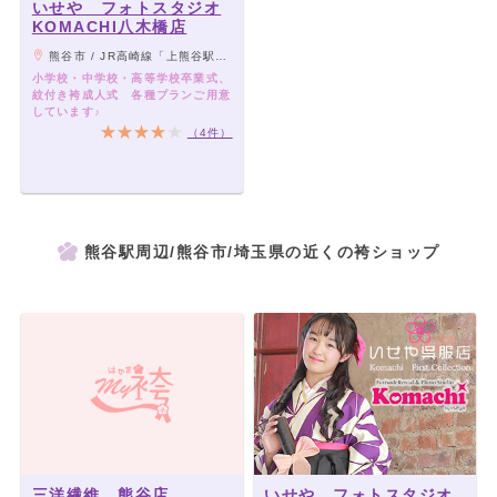
いせや フォトスタジオ
KOMACHI八木橋店
熊谷市 / JR高崎線「上熊谷駅」より徒歩8分、「熊谷駅」よりバス「さくら町通り」下車徒歩1分
小学校・中学校・高等学校卒業式、
紋付き袴成人式 各種プランご用意
しています♪
（4件）
熊谷駅周辺/熊谷市/埼玉県の近くの袴ショップ
三洋繊維 熊谷店
いせや フォトスタジオ