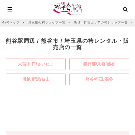
My袴トップ
＞
埼玉県の袴ショップ一覧
＞
熊谷・行田エリアの袴ショップ一覧
＞
熊谷駅周辺 / 熊谷市 / 埼玉県の袴レンタル・販
売店の一覧
大宮/川口/さいたま
春日部/久喜/越谷
川越/所沢/狭山
熊谷/行田/深谷