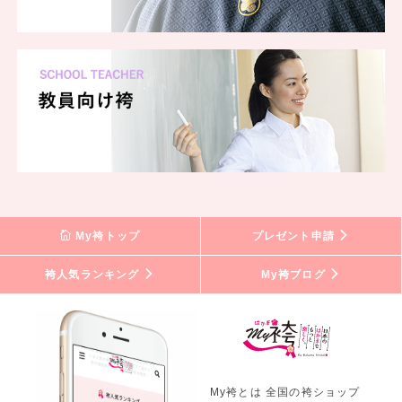
My袴トップ
プレゼント申請
袴人気ランキング
My袴ブログ
My袴とは 全国の袴ショップ