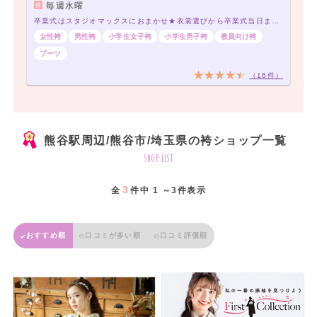
毎週水曜
卒業式はスタジオマックスにおまかせ★衣裳選びから卒業式当日までトータルプロデュース★
女性袴
男性袴
小学生女子袴
小学生男子袴
教員向け袴
ブーツ
（16件）
熊谷駅周辺/熊谷市/埼玉県の袴ショップ一覧
shop list
3
全
件中 1 ～3件表示
おすすめ順
口コミが多い順
口コミ評価順