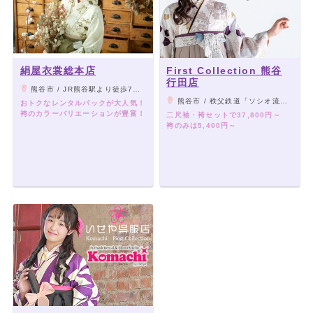
絹屋衣裳総本店
First Collection 熊谷
行田店
熊谷市 / JR熊谷駅より徒歩7分/国道17号線沿い
熊谷市 / 秩父鉄道「ソシオ流通センター駅」より車3分、JR高崎線「熊谷駅」より車8分
おトクなレンタルパックが大人気！
袴のカラーバリエーションが豊富！
二尺袖・袴セットで37,800円～
袴のみは5,400円～