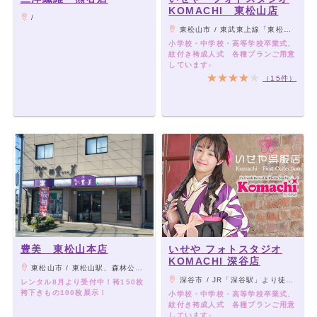
KOMACHI 東松山店
/
東松山市 / 東武東上線「東松山駅」より車6分
小学校・中学校・高等学校卒業式、
紋付き袴成人式 各種プランご用意
しています♪
（15件）
豊美 東松山本店
いせや フォトスタジオ
KOMACHI 深谷店
東松山市 / 東松山駅、森林公園駅徒歩15分
深谷市 / JR「深谷駅」より徒歩6分
レンタル8月より受付中！袴150枚
袴下きもの100枚展示！
小学校・中学校・高等学校卒業式、
紋付き袴成人式 各種プランご用意
しています♪