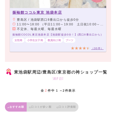
振袖館ココル東京 池袋本店
豊島区 / 池袋駅西口8番出口から徒歩0分
11:00〜18:00 （平日11:00～19:00 土日祝10:00～18:00）
不定休、毎週火曜、毎週水曜
振袖館COCOL東京池袋本店【池袋駅徒歩0分！】(西口8番出口から)
女性袴
小学生女子袴
教員向け袴
ブーツ
（30件）
東池袋駅周辺/豊島区/東京都の袴ショップ一覧
shop list
2
全
件中 1 ～2件表示
おすすめ順
口コミが多い順
口コミ評価順