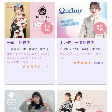
来店
来店
予約
予約
一蔵 池袋店
オンディーヌ池袋店
豊島区 / JR「池袋駅」東口徒歩4分
豊島区 / JR「池袋駅」東口徒歩4分
袴フォトプラン19,800円（税込）
差を付けたいならオンディーヌの
袴7点レンタルセットプラン
袴！
20,000円（税込）～
（52件）
（5件）