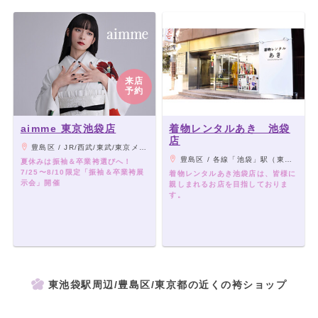
来店
予約
aimme 東京池袋店
着物レンタルあき 池袋
店
豊島区 / JR/西武/東武/東京メトロ 各線「池袋駅」東口より 徒歩約1分東京メトロ有楽町線「東池袋駅」より 徒歩約8分
豊島区 / 各線「池袋」駅（東口）から徒歩8分、有楽町線「東池袋」駅（2番出口）から徒歩5分、副都心線「雑司が谷」駅（1番出口）から徒歩14分
夏休みは振袖＆卒業袴選びへ！
7/25〜8/10限定「振袖＆卒業袴展
着物レンタルあき池袋店は、皆様に
示会」開催
親しまれるお店を目指しておりま
す。
東池袋駅周辺/豊島区/東京都の近くの袴ショップ