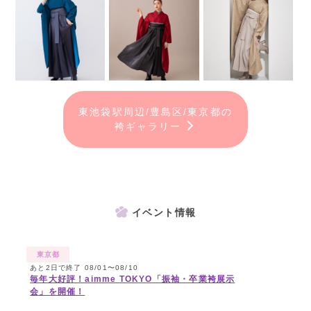
東池袋駅周辺/豊島区/東京都の
袴ギャラリー
イベント情報
東京都
あと2日で終了 08/01〜08/10
毎年大好評！aimme TOKYO「振袖・卒業袴展示
会」を開催！