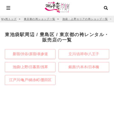
My袴トップ
＞
東京都の袴ショップ一覧
＞
池袋・上野エリアの袴ショップ一覧
＞
東池袋駅周辺 / 豊島区 / 東京都の袴レンタル・
販売店の一覧
新宿/渋谷/原宿/表参道
立川/吉祥寺/八王子
池袋/上野/日暮里/浅草
銀座/六本木/日本橋
江戸川/亀戸/錦糸町/墨田区