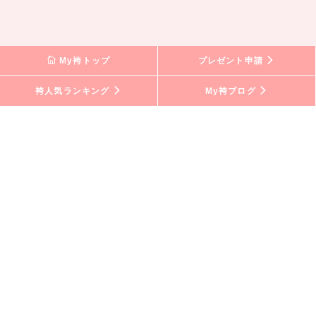
My袴トップ
プレゼント申請
袴人気ランキング
My袴ブログ