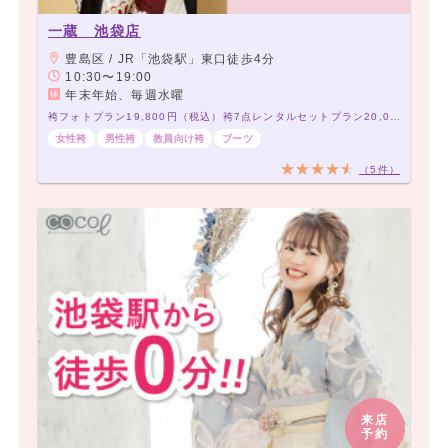
一蔵 池袋店
豊島区 / JR「池袋駅」東口徒歩4分
10:30〜19:00
年末年始、毎週水曜
袴フォトプラン19,800円（税込）袴7点レンタルセットプラン20,000円（税込）～
女性袴
男性袴
教員向け袴
ブーツ
（5件）
来店
予約