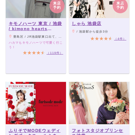
来店
来店
予約
予約
キモノハーツ 東京 / 池袋
しゃら 池袋店
/ kimono hearts
/ 池袋駅から徒歩3分
Tokyo-ikebukuro-
豊島区 / JR池袋駅東口出て、ビッグカメラ・ガストの大きな看板の方へ横断歩道を渡ってすぐ。 東京メトロ池袋駅35番出口上がって、サンシャイン通りへ向かってまっすぐ。 グリーン大通り沿いのサンシャイン中央通り入口横にあります。
（4件）
ハカマもキモノハーツで可愛く行こ
う！
（119件）
ふりそでMODEウェディ
フォトスタジオプリンセ