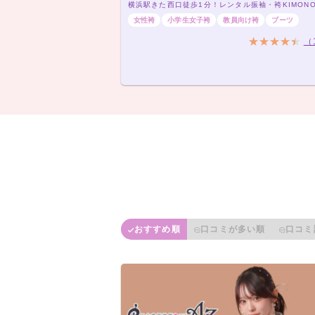
女性袴
小学生女子袴
教員向け袴
ブーツ
（
おすすめ順
口コミが多い順
口コミ