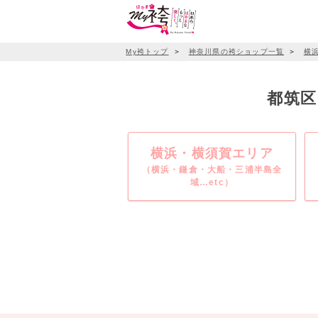
My袴トップ
＞
神奈川県の袴ショップ一覧
＞
横
都筑区
横浜・横須賀エリア
（横浜・鎌倉・大船・三浦半島全
域…etc）