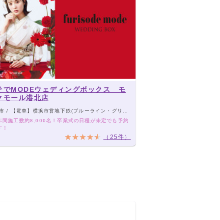
そでMODEウェディングボックス モ
クモール港北店
】横浜市営地下鉄(ブルーライン・グリーンライン) センター北駅下車すぐ 【車】第三京浜道路 都筑ICより6km・約15分 / 東名高速道路 横浜青葉ICより5km・約10分
年間施工数約8,000名！卒業式の日程が未定でも予約
す！
（25件）