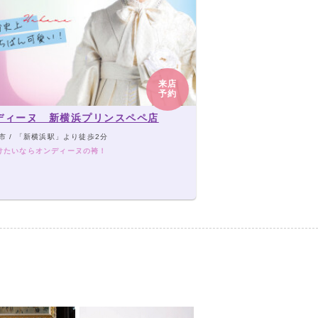
来店
予約
ディーヌ 新横浜プリンスペペ店
市 / 「新横浜駅」より徒歩2分
けたいならオンディーヌの袴！