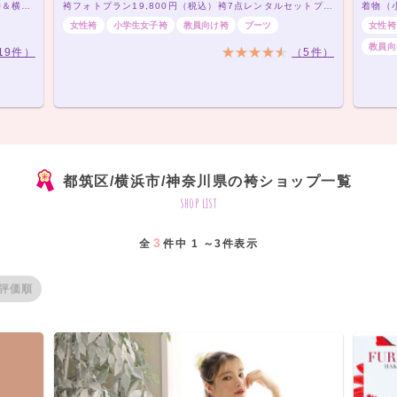
横浜駅きた西口徒歩1分！レンタル振袖・袴KIMONO＆横浜店です♪
袴フォトプラン19,800円（税込）袴7点レンタルセットプラン20,000円（税込）～
着物（
女性袴
小学生女子袴
教員向け袴
ブーツ
女性袴
教員向
19件）
（5件）
都筑区/横浜市/神奈川県の袴ショップ一覧
shop list
3
全
件中 1 ～3件表示
評価順