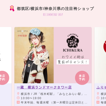
都筑区/横浜市/神奈川県の注目袴ショップ
recommend shop
来店
来店
予約
予約
一蔵 横浜ランドマークタワー店
ふり
横浜市 / JR「桜木町駅」「みなとみらい駅」より徒歩5分
横浜
10:00〜19:00
10:00
年末年始、毎週水曜 （第一木曜日は定休日となります。）
毎