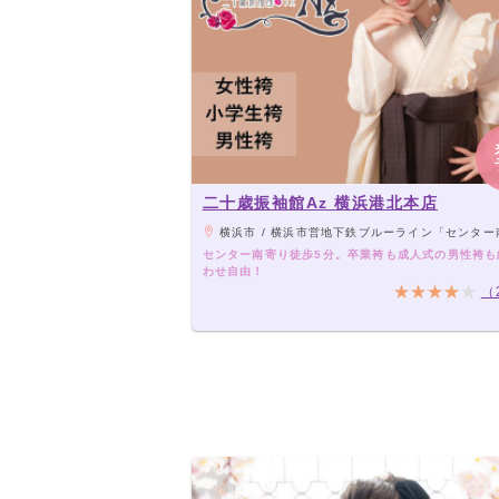
二十歳振袖館Az 横浜港北本店
横浜市 / 横浜市営地下鉄ブルーライン「センター南」駅より徒
センター南寄り徒歩5分。卒業袴も成人式の男性袴も
わせ自由！
（