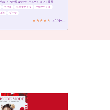
小袖）や袴の組合せのバリエーションも豊富
男性袴
小学生女子袴
小学生男子袴
け袴
ブーツ
（15件）