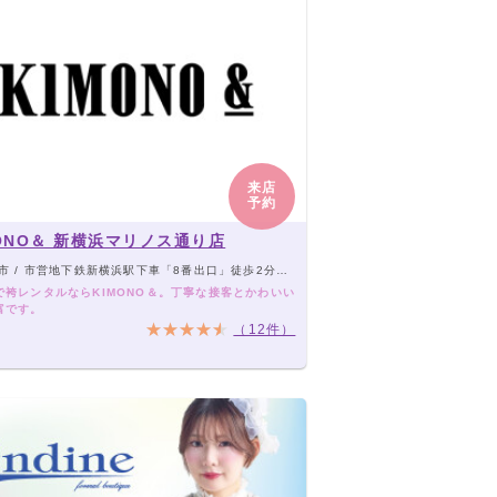
来店
予約
MONO＆ 新横浜マリノス通り店
/ 市営地下鉄新横浜駅下車「8番出口」徒歩2分。JR新横浜駅下車「北口」徒歩5分。
で袴レンタルならKIMONO＆。丁寧な接客とかわいい
富です。
（12件）