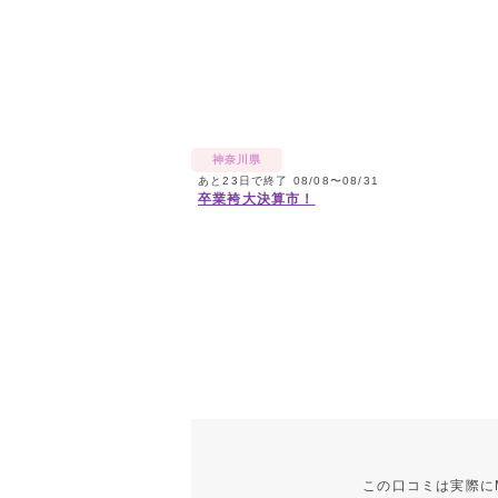
神奈川県
あと23日で終了 08/08〜08/31
卒業袴大決算市！
この口コミは実際に