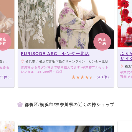
来店
来店
予約
予約
FURISODE ARC センター北店
ふり
ザイ
歩7分
横浜市 / 横浜市営地下鉄グリーンライン センター北駅
横浜市 / 【電車
組み合
古典柄からモダン柄まで取り揃えてます♪卒業袴フルセット
レンタル 15,300円～◎◎
卒業式
25件）
（48件）
可能で
都筑区/横浜市/神奈川県の近くの袴ショップ