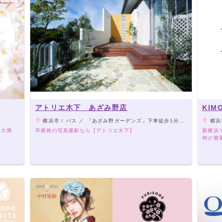
アトリエ木下 あざみ野店
KI
横浜市 / バス ／ 「あざみ野ガーデンズ」下車徒歩1分 車 ／ 東急田園都市線「あざみ野駅」より5分
横浜市 
も大満
卒業袴の写真撮影なら【アトリエ木下】
新横浜
袴が豊