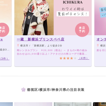
来店
来店
予約
予約
ts
一蔵 新横浜プリンスペペ店
オン
横浜市 / 「新横浜駅」より徒歩2分
横浜
歩3分。
袴レンタルプラン ￥20,000（税込）～ きもの×袴の組み
差を付
合わせは21,000通り以上！アナタだけの袴コーデで最高の
卒業式を！
（4件）
（3件）
都筑区/横浜市/神奈川県の注目衣装