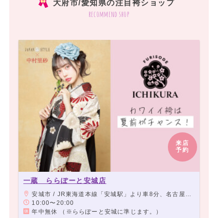
大府市/愛知県の注目袴ショップ
recommend shop
来店
予約
一蔵 ららぽーと安城店
安城市 / JR東海道本線「安城駅」より車8分、名古屋鉄道西尾線「北安城駅」より車7分
10:00〜20:00
年中無休 （※ららぽーと安城に準じます。）