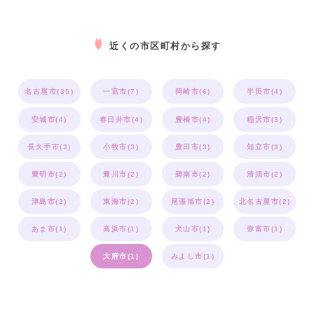
近くの市区町村から探す
名古屋市(35)
一宮市(7)
岡崎市(6)
半田市(4)
安城市(4)
春日井市(4)
豊橋市(4)
稲沢市(3)
長久手市(3)
小牧市(3)
豊田市(3)
知立市(3)
豊明市(2)
豊川市(2)
碧南市(2)
清須市(2)
津島市(2)
東海市(2)
尾張旭市(2)
北名古屋市(2)
あま市(1)
高浜市(1)
犬山市(1)
弥富市(1)
大府市(1)
みよし市(1)