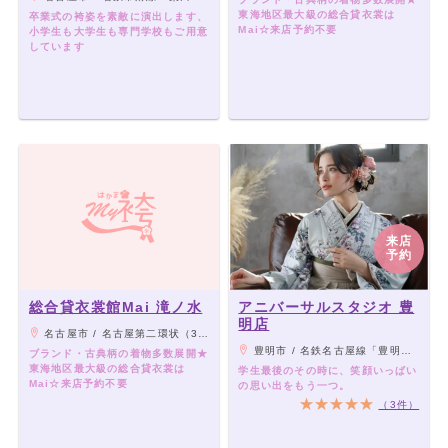
東海地区最大級の総合貸衣裳は
卒業式の袴姿を素敵に演出します、
Mai☆来店予約不要
小学生も大学生も専門学校もご用意
しています
来店
予約
総合貸衣裳館Mai 滝ノ水
アニバーサルスタジオ 豊
明店
名古屋市 / 名古屋第二環状（302号） 小坂小学校北西交差点西角
豊明市 / 名鉄名古屋線「豊明駅」よりバス「吉池郵便局」下車、徒歩2分
ブランド・古典柄の着物多数展開★
東海地区最大級の総合貸衣裳は
学生最後のその時に、笑顔いっぱい
Mai☆来店予約不要
の思い出をもう一つ。
（3件）