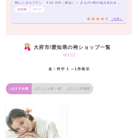
袴レンタルプラン ￥20,000（税込）～ きもの×袴の組み合わせは21,000通り以上！アナタだけの袴コーデで最高の卒業式を！
女性袴
ブーツ
（5件）
大府市/愛知県の袴ショップ一覧
shop list
1
全
件中 1 ～1件表示
おすすめ順
口コミが多い順
口コミ評価順