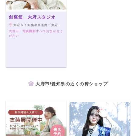
創寫舘 大府スタジオ
大府市 / 知多半島道路「大府・東海IC」から10～15分
式当日・写真撮影すべておまかせく
ださい
大府市/愛知県の近くの袴ショップ
来店
予約