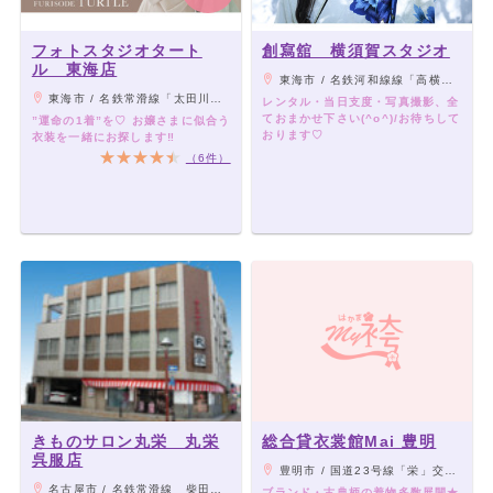
フォトスタジオタート
創寫舘 横須賀スタジオ
ル 東海店
東海市 / 名鉄河和線線「高横須賀」駅 から徒歩約6分
東海市 / 名鉄常滑線「太田川駅」より車5分
レンタル・当日支度・写真撮影、全
ておまかせ下さい(^o^)/お待ちして
”運命の1着”を♡ お嬢さまに似合う
おります♡
衣装を一緒にお探します‼︎
（6件）
きものサロン丸栄 丸栄
総合貸衣裳館Mai 豊明
呉服店
豊明市 / 国道23号線「栄」交差点より 北へ車で5分
名古屋市 / 名鉄常滑線 柴田駅下車 北へ徒歩5分
ブランド・古典柄の着物多数展開★