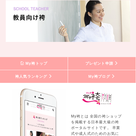
My袴トップ
プレゼント申請
袴人気ランキング
My袴ブログ
My袴とは 全国の袴ショップ
を掲載する日本最大級の袴
ポータルサイトです。 卒業
式や成人式のためのお気に