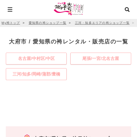
My袴トップ
＞
愛知県の袴ショップ一覧
＞
三河・知多エリアの袴ショップ一覧
＞
大府市 / 愛知県の袴レンタル・販売店の一覧
名古屋/中村区/中区
尾張/一宮/北名古屋
三河/知多/岡崎/蒲郡/豊橋