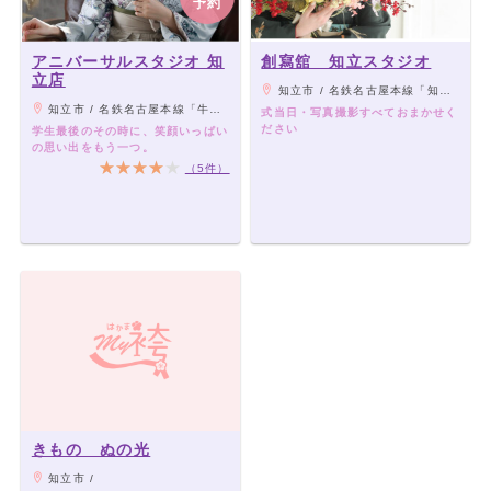
予約
アニバーサルスタジオ 知
創寫舘 知立スタジオ
立店
知立市 / 名鉄名古屋本線「知立」駅 から徒歩約8分
知立市 / 名鉄名古屋本線「牛田駅」から徒歩13分
式当日・写真撮影すべておまかせく
ださい
学生最後のその時に、笑顔いっぱい
の思い出をもう一つ。
（5件）
きもの ぬの光
知立市 /