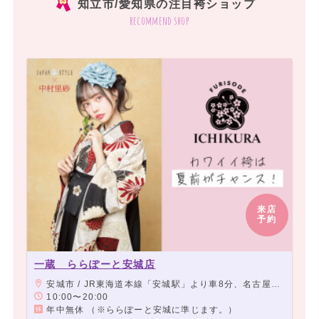
知立市/愛知県の注目袴ショップ
recommend shop
来店
予約
一蔵 ららぽーと安城店
安城市 / JR東海道本線「安城駅」より車8分、名古屋鉄道西尾線「北安城駅」より車7分
10:00〜20:00
年中無休 （※ららぽーと安城に準じます。）