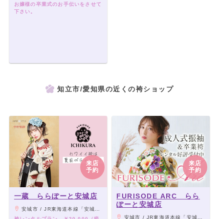
お嬢様の卒業式のお手伝いをさせて
下さい。
知立市/愛知県の近くの袴ショップ
来店
来店
予約
予約
一蔵 ららぽーと安城店
FURISODE ARC らら
ぽーと安城店
安城市 / JR東海道本線「安城駅」より車8分、名古屋鉄道西尾線「北安城駅」より車7分
安城市 / JR東海道本線「安城駅」北口より徒歩10分
袴レンタルプラン ￥20,000（税