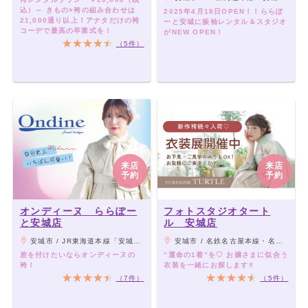
込）～ きもの×袴の組み合わせは
2025年4月18日OPEN！！ららぽ
21,000通り以上！アナタだけの袴
ーと安城に振袖レンタル＆スタジオ
コーデで最高の卒業式を！
がNEW OPEN！
（5件）
来店
来店
予約
予約
オンディーヌ ららぽー
フォトスタジオタート
と安城店
ル 安城店
安城市 / JR東海道本線「安城駅」より車8分、名古屋鉄道西尾線「北安城駅」より車7分
安城市 / 名鉄名古屋本線・名鉄西尾線「新安城駅」より徒歩7分
差を付けたいならオンディーヌの
”運命の1着”を♡ お嬢さまに似合う
袴！
衣装を一緒にお探します‼︎
（7件）
（5件）