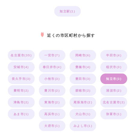
知立駅(1)
近くの市区町村から探す
名古屋市(35)
一宮市(7)
岡崎市(6)
半田市(4)
安城市(4)
春日井市(4)
豊橋市(4)
稲沢市(3)
長久手市(3)
小牧市(3)
豊田市(3)
知立市(3)
豊明市(2)
豊川市(2)
碧南市(2)
清須市(2)
津島市(2)
東海市(2)
尾張旭市(2)
北名古屋市(2)
あま市(1)
高浜市(1)
犬山市(1)
弥富市(1)
大府市(1)
みよし市(1)