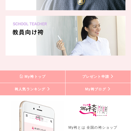
My袴トップ
プレゼント申請
袴人気ランキング
My袴ブログ
My袴とは 全国の袴ショップ