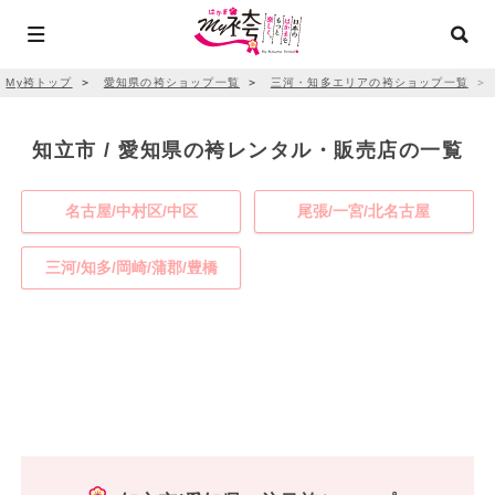
My袴トップ
＞
愛知県の袴ショップ一覧
＞
三河・知多エリアの袴ショップ一覧
＞
知立市 / 愛知県の袴レンタル・販売店の一覧
名古屋/中村区/中区
尾張/一宮/北名古屋
三河/知多/岡崎/蒲郡/豊橋