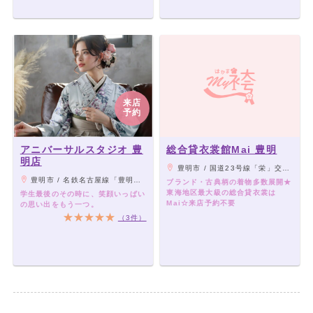
来店
予約
アニバーサルスタジオ 豊
総合貸衣裳館Mai 豊明
明店
豊明市 / 国道23号線「栄」交差点より 北へ車で5分
豊明市 / 名鉄名古屋線「豊明駅」よりバス「吉池郵便局」下車、徒歩2分
ブランド・古典柄の着物多数展開★
東海地区最大級の総合貸衣裳は
学生最後のその時に、笑顔いっぱい
Mai☆来店予約不要
の思い出をもう一つ。
（3件）