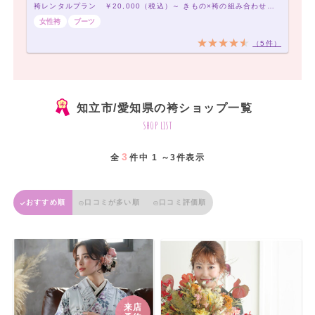
袴レンタルプラン ￥20,000（税込）～ きもの×袴の組み合わせは21,000通り以上！アナタだけの袴コーデで最高の卒業式を！
女性袴
ブーツ
（5件）
知立市/愛知県の袴ショップ一覧
shop list
3
全
件中 1 ～3件表示
おすすめ順
口コミが多い順
口コミ評価順
来店