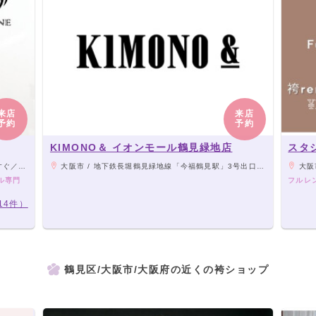
来店
来店
予約
予約
KIMONO＆ イオンモール鶴見緑地店
スタジ
停留所下車
大阪市 / 地下鉄長堀鶴見緑地線「今福鶴見駅」3号出口から徒歩8分
大阪市
ル専門
フルレ
14件）
鶴見区/大阪市/大阪府の近くの袴ショップ