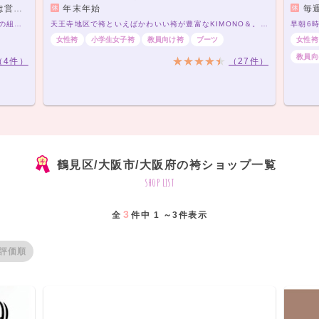
。）
年末年始
毎週
袴レンタルプラン ￥20,000（税込）～ きもの×袴の組み合わせは21,000通り以上！アナタだけの袴コーデで最高の卒業式を！
天王寺地区で袴といえばかわいい袴が豊富なKIMONO＆。スタジオ完備で前撮りもOK
女性袴
小学生女子袴
教員向け袴
ブーツ
女性袴
教員向
（4件）
（27件）
鶴見区/大阪市/大阪府の袴ショップ一覧
shop list
3
全
件中 1 ～3件表示
評価順