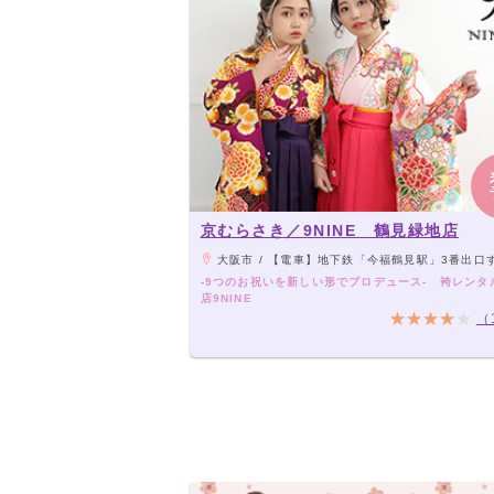
京むらさき／9NINE 鶴見緑地店
大阪市 / 【電車】地下鉄「今福鶴見駅」3番出口すぐ／【バス】市バス36系統で「鶴見西口」
-9つのお祝いを新しい形でプロデュース- 袴レンタ
店9NINE
（