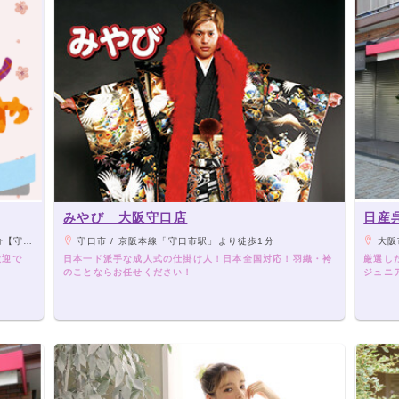
みやび 大阪守口店
日産
林】より徒歩8分
守口市 / 京阪本線「守口市駅」より徒歩1分
大阪
歓迎で
日本一ド派手な成人式の仕掛け人！日本全国対応！羽織・袴
厳選し
のことならお任せください！
ジュニ