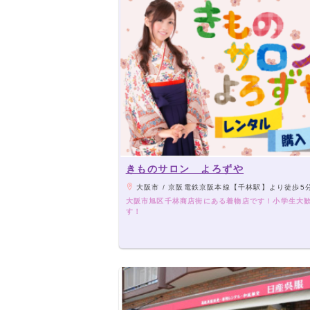
きものサロン よろずや
大阪市 / 京阪電鉄京阪本線【千林駅】より徒歩5分【守口市駅】より約10分／大阪市営地下鉄谷町線【千林大宮駅】より徒歩8分／大阪市営バス【千
大阪市旭区千林商店街にある着物店です！小学生大
す！