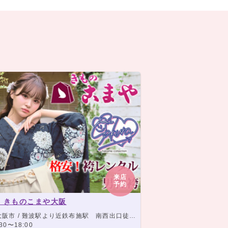
来店
予約
 きものこまや大阪
/ 難波駅より近鉄布施駅 南西出口徒歩3分 アーケード商店街角から2店目 当店前に駐車スペース有り
30〜18:00