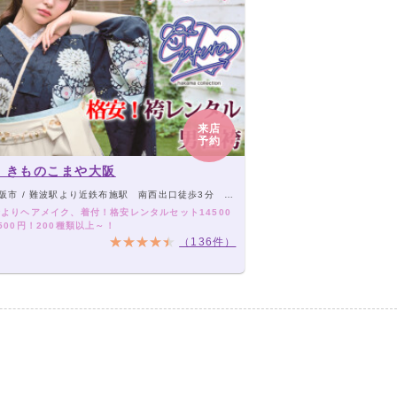
来店
予約
 きものこまや大阪
/ 難波駅より近鉄布施駅 南西出口徒歩3分 アーケード商店街角から2店目 当店前に駐車スペース有り
時よりヘアメイク、着付！格安レンタルセット14500
500円！200種類以上～！
（136件）