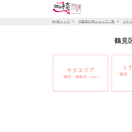
My袴トップ
＞
大阪府の袴ショップ一覧
＞
ミナ
鶴見
ミ
キタエリア
（難波・
（梅田・都島区…etc）