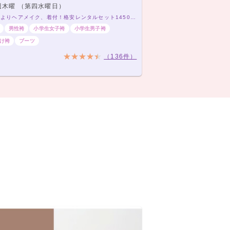
木曜 （第四水曜日）
早朝6時よりヘアメイク、着付！格安レンタルセット14500円～34500円！200種類以上～！
男性袴
小学生女子袴
小学生男子袴
け袴
ブーツ
（136件）