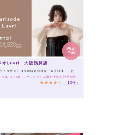
来店
予約
オLuvri 大阪鶴見店
 / 大阪メトロ長堀鶴見緑地線「鶴見緑地」 徒歩10分
ンタル14,520円～♥レンタル＆撮影予約好評受付中
（13件）