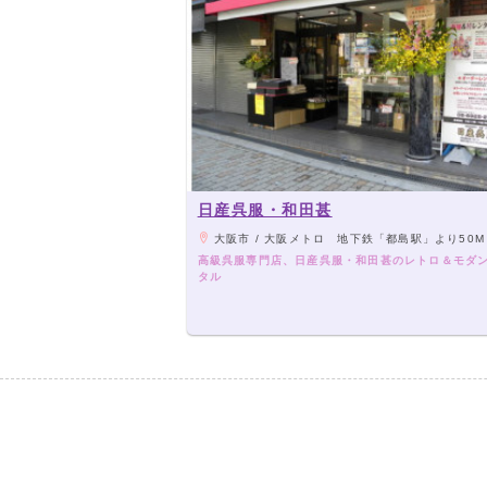
日産呉服・和田甚
大阪市 / 大阪メトロ 地下鉄「都島駅」より50M
高級呉服専門店、日産呉服・和田甚のレトロ＆モダ
タル