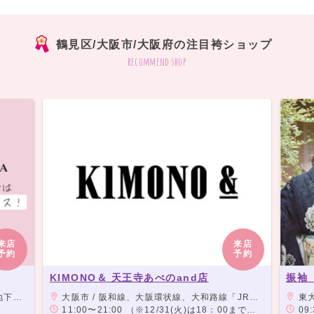
鶴見区/大阪市/大阪府の注目袴ショップ
recommend shop
来店
来店
予約
予約
KIMONO＆ 天王寺あべのand店
振袖
よりすぐ
大阪市 / 阪和線、大阪環状線、大和路線「JR天王寺駅」下車「ミオステーション1F中央口」より徒歩5分。 大阪メトロ御堂筋線「天王寺駅」下車「西改札」より徒歩5分。 大阪メトロ谷町線「阿部野駅」下車「北改札、1番出口」より徒歩3分。 阪堺電車「阿部野駅」下車徒歩3分。
東大阪市 
11:00〜21:00 （※12/31(火)は18：00までの営業となります。この日の予約受付可能時間は16：30までとなります。）
09: