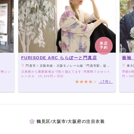
来店
予約
FURISODE ARC ららぽーと門真店
振袖
門真市 / 京阪本線・大阪モノレール線「門真市駅」徒歩約8分 近畿自動車道「門真IC」から約0.5km
東大阪市 
ン袴レン
古典柄から最新振袖まで取り揃えてます♪卒業袴フルセット
早朝6
レンタル 15,300円～◎◎
円～34
（7件）
鶴見区/大阪市/大阪府の注目衣装