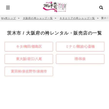
My袴トップ
＞
大阪府の袴ショップ一覧
＞
キタエリアの袴ショップ一覧
＞
茨木市
茨木市 / 大阪府の袴レンタル・販売店の一覧
キタ/梅田/都島区
ミナミ/難波/心斎橋
東大阪/若江/八尾
堺/和泉
富田林/泉佐野市/泉南市