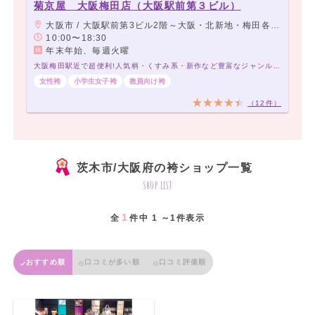
菊京屋 大阪梅田店（大阪駅前第３ビル）
大阪市 / 大阪駅前第3ビル2階～大阪・北新地・梅田各線より徒歩5分以内
10:00〜18:30
年末年始、毎週火曜
大阪梅田駅近で超便利!人気柄・くすみ系・新作など豊富なジャンルが勢揃い! 卒業式の袴レンタル3500円〜菊京屋❤️
女性袴
小学生女子袴
教員向け袴
（12件）
茨木市/大阪府の袴ショップ一覧
shop list
1
全
件中 1 ～1件表示
おすすめ順
口コミが多い順
口コミ評価順