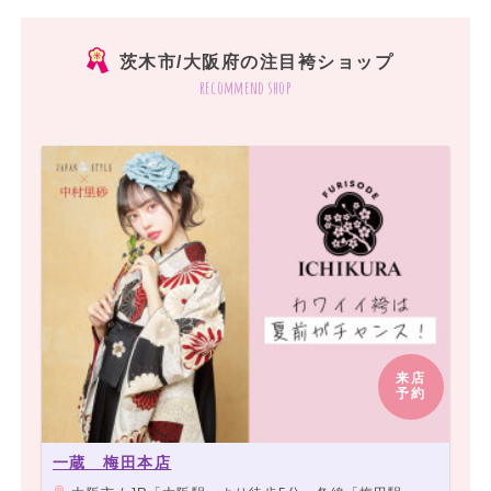
茨木市/大阪府の注目袴ショップ
recommend shop
来店
予約
一蔵 梅田本店