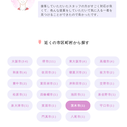
接客していただいたスタッフの方がすごく対応が良
くて、色んな提案をしていただいて気に入る一着を
見つけることができたので良かったです。
近くの市区町村から探す
大阪市(34)
堺市(11)
東大阪市(4)
高槻市(4)
和泉市(4)
吹田市(3)
寝屋川市(3)
枚方市(2)
豊中市(2)
富田林市(1)
岸和田市(1)
交野市(1)
松原市(1)
四條畷市(1)
池田市(1)
泉佐野市(1)
泉大津市(1)
箕面市(1)
茨木市(1)
守口市(1)
門真市(1)
八尾市(1)