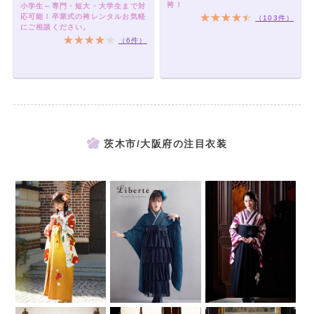
袴！
小学生～専門・短大・大学生まで対
応可能！卒業式の袴レンタルお気軽
（103件）
にご相談ください。
（6件）
茨木市/大阪府の注目衣装