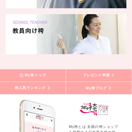
My袴トップ
プレゼント申請
袴人気ランキング
My袴ブログ
My袴とは 全国の袴ショップ