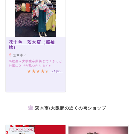
花十色 茨木店（振袖
館）
茨木市 /
高校生～大学生卒業袴まで！きっと
お気に入りが見つかります♥
（3件）
茨木市/大阪府の近くの袴ショップ