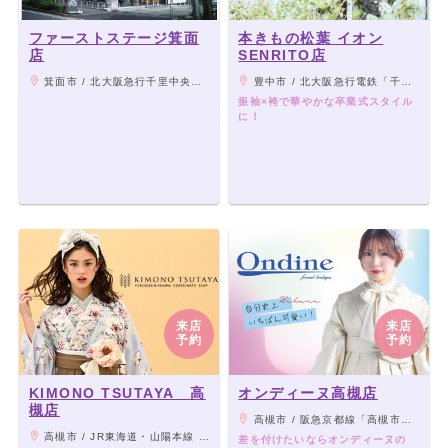
ファーストステージ箕面
本きもの松葉 イオン
店
SENRITO店
箕面市 / 北大阪急行千里中央駅から阪急バス「粟生団地行青松園」停留所下車。 専用駐車場あり。
豊中市 / 北大阪急行電鉄「千里中央駅」（南改札口）／大阪モノレール「千里中央駅」より徒歩約1分
振袖×袴で華やかな卒業式スタイル
に！
来店
来店
予約
予約
KIMONO TSUTAYA 高
オンディーヌ高槻店
槻店
高槻市 / 阪急京都線「高槻市駅」より徒歩2分
高槻市 / JR東海道・山陽本線 / 高槻駅 徒歩5分、阪急京都本線 / 高槻市駅 徒歩5分
差を付けたいならオンディーヌの