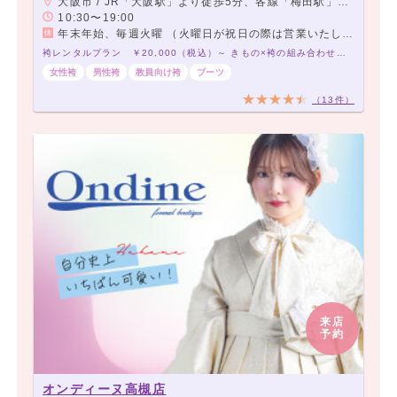
大阪市 / JR「大阪駅」より徒歩5分、各線「梅田駅」直結
10:30〜19:00
年末年始、毎週火曜 （火曜日が祝日の際は営業いたします。）
袴レンタルプラン ￥20,000（税込）～ きもの×袴の組み合わせは21,000通り以上！アナタだけの袴コーデで最高の卒業式を！
女性袴
男性袴
教員向け袴
ブーツ
（13件）
来店
予約
オンディーヌ高槻店