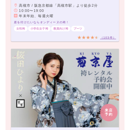
高槻市 / 阪急京都線「高槻市駅」より徒歩2分
10:00〜19:00
年末年始、毎週火曜
差を付けたいならオンディーヌの袴！
女性袴
小学生女子袴
教員向け袴
ブーツ
（103件）
来店
予約