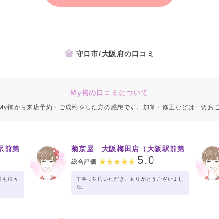
守口市/大阪府の口コミ
My袴の口コミについて
My袴から来店予約・ご成約をした方の感想です。加筆・修正などは一切お
駅前第
菊京屋 大阪梅田店（大阪駅前第
３ビル）
5.0
総合評価
類も様々
丁寧に対応いただき、ありがとうございまし
。
た。