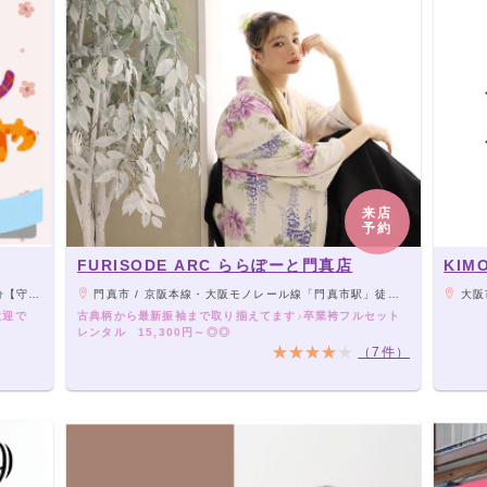
来店
予約
FURISODE ARC ららぽーと門真店
KI
林】より徒歩8分
門真市 / 京阪本線・大阪モノレール線「門真市駅」徒歩約8分 近畿自動車道「門真IC」から約0.5km
大阪市
歓迎で
古典柄から最新振袖まで取り揃えてます♪卒業袴フルセット
レンタル 15,300円～◎◎
（7件）