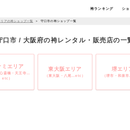
袴ランキング
ショ
エリアの袴ショップ一覧
＞
守口市の袴ショップ一覧
守口市 / 大阪府の袴レンタル・販売店の一
ナミエリア
東大阪エリア
堺エリ
心斎橋・天王寺…
（東大阪・八尾…etc）
（堺市・和泉市…
etc）