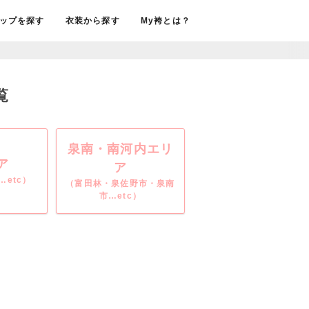
ップを探す
衣装から探す
My袴とは？
覧
泉南・南河内エリ
ア
ア
etc）
（富田林・泉佐野市・泉南
市…etc）