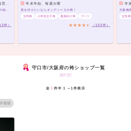
す。）
年末年始、毎週火曜
年
袴レンタルプラン ￥20,000（税込）～ きもの×袴の組み合わせは21,000通り以上！アナタだけの袴コーデで最高の卒業式を！
差を付けたいならオンディーヌの袴！
女性袴
小学生女子袴
教員向け袴
ブーツ
女性袴
13件）
（103件）
守口市/大阪府の袴ショップ一覧
shop list
1
全
件中 1 ～1件表示
評価順