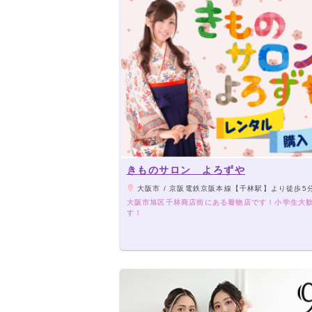
きものサロン よろずや
大阪市 / 京阪電鉄京阪本線【千林駅】より徒歩5分【守口市駅】より約10分／大阪市営地下鉄谷町線【千林大宮駅】より徒歩8分／大阪市営バス【千
大阪市旭区千林商店街にある着物店です！小学生大
す！