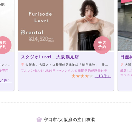
来店
来店
予約
予約
スタジオLuvri 大阪鶴見店
日産
停留所下車
大阪市 / 大阪メトロ長堀鶴見緑地線「鶴見緑地」 徒歩10分
大阪
ル専門
フルレンタル14,520円～♥レンタル＆撮影予約好評受付中
厳選し
ジュニ
（13件）
14件）
守口市/大阪府の注目衣装