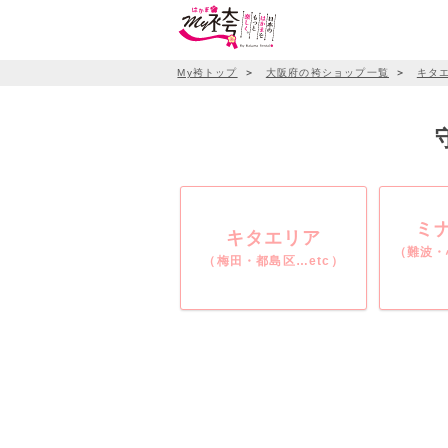
My袴トップ
＞
大阪府の袴ショップ一覧
＞
キタ
ミ
キタエリア
（難波・
（梅田・都島区…etc）