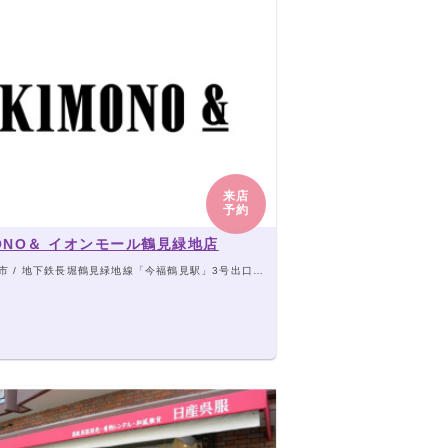
来店
予約
MONO＆ イオンモール鶴見緑地店
 / 地下鉄長堀鶴見緑地線「今福鶴見駅」3号出口から徒歩8分