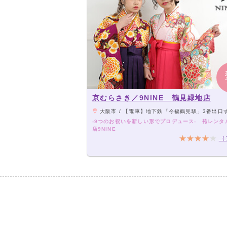
京むらさき／9NINE 鶴見緑地店
大阪市 / 【電車】地下鉄「今福鶴見駅」3番出口すぐ／【バス】市バス36系統で「鶴見西口」
-9つのお祝いを新しい形でプロデュース- 袴レンタ
店9NINE
（