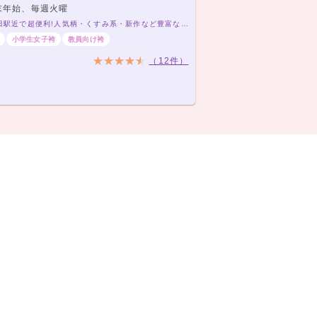
末年始、毎週火曜
大阪梅田駅近で超便利!人気柄・くすみ系・新作など豊富なジャンルが勢揃い! 卒業式の袴レンタル3500円〜菊京屋❤️
小学生女子袴
教員向け袴
（12件）