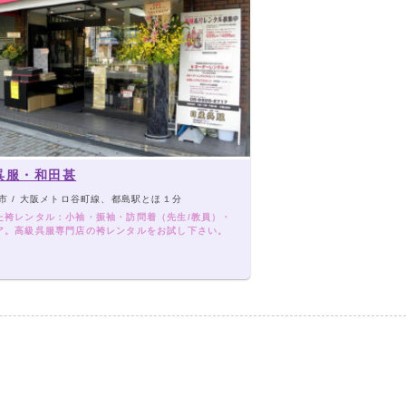
呉服・和田甚
市 / 大阪メトロ谷町線、都島駅とほ１分
た袴レンタル：小袖・振袖・訪問着（先生/教員）・
ア。高級呉服専門店の袴レンタルをお試し下さい。