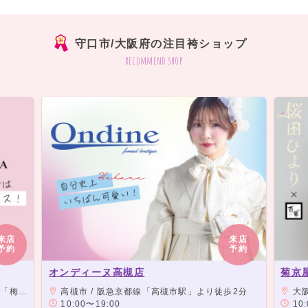
守口市/大阪府の注目袴ショップ
recommend shop
来店
来店
予約
予約
オンディーヌ高槻店
菊京
」直結
高槻市 / 阪急京都線「高槻市駅」より徒歩2分
大阪市
10:00〜19:00
10: