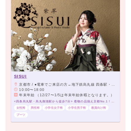
SISUI
京都市 / ●電車でご来店の方→地下鉄烏丸線 四条駅・阪急京都線 烏丸駅下車 24番出口より室町通沿いを北へ徒歩7分 地下鉄烏丸線・東西線 烏丸御池駅 下車 6番出口より室町通沿い南へ徒歩5分 ●お車でご来店の方→室町御池交差点を南へ約400m
10:00〜18:00
年末年始 （12/27〜1/5は年末年始休暇となります。）
<四条烏丸駅・烏丸御池駅から徒歩7分> 着物の品揃え京都No.1！必ずお気に入りが見つかる♡
女性袴
男性袴
小学生女子袴
小学生男子袴
教員向け袴
ブーツ