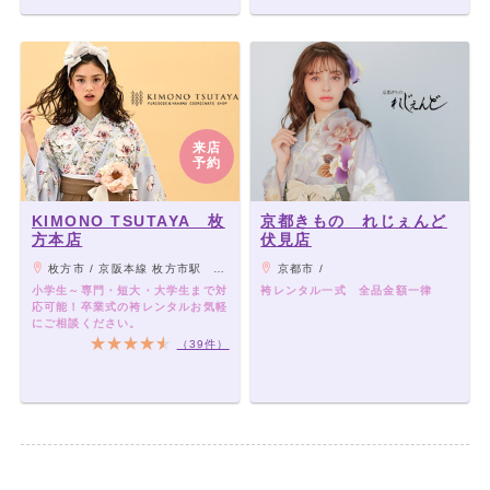
来店
予約
KIMONO TSUTAYA 枚
京都きもの れじぇんど
方本店
伏見店
枚方市 / 京阪本線 枚方市駅 徒歩約5分
京都市 /
小学生～専門・短大・大学生まで対
袴レンタル一式 全品金額一律
応可能！卒業式の袴レンタルお気軽
にご相談ください。
（39件）