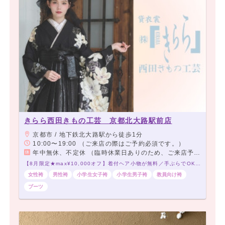
きらら西田きもの工芸 京都北大路駅前店
京都市 / 地下鉄北大路駅から徒歩1分
10:00〜19:00 （ご来店の際はご予約必須です。）
年中無休、不定休 （臨時休業日ありのため、ご来店予約をお願いいたします）
【8月限定★max¥10,000オフ】着付ヘア小物が無料／手ぶらでOK／5,000点の品揃え／当日アクセス◎大学すぐの着付会場
女性袴
男性袴
小学生女子袴
小学生男子袴
教員向け袴
ブーツ