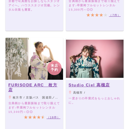
京都で写真館をお探しならスタジオ
古典柄から最新振袖まで取り揃えて
アイへ。ハウススタジオ完備。レン
ます♪卒業袴フルセットレンタル
タル衣装も豊富。
15,300円～◎◎
（7件）
来店
予約
FURISODE ARC 枚方
Studio Ciel 高槻店
店
高槻市 /
枚方市 / 京阪バス 国道田ノ口から徒歩7分 枚方教習所前
一度きりの卒業式をもっとおしゃれ
に。
古典柄から最新振袖まで取り揃えて
ます♪卒業袴フルセットレンタル
15,300円～◎◎
（18件）