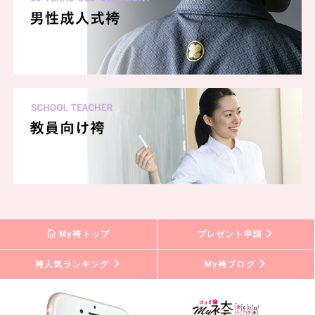
My袴トップ
プレゼント申請
袴人気ランキング
My袴ブログ