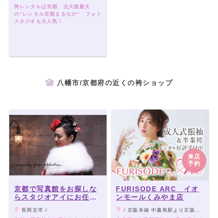
袴レンタルは京都、北大阪最大
の“レンタル京都まるなか” フォト
スタジオも大人気！
八幡市/京都府の近くの袴ショップ
来店
予約
京都で写真館をお探しな
FURISODE ARC イオ
らスタジオアイにお任せ
ンモールくみやま店
ください！
長岡京市 /
/ 京阪本線 中書島駅より京阪バス約15分/近鉄京都線 大久保駅より京阪バス約20分