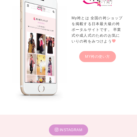
My袴とは 全国の袴ショップ
を掲載する日本最大級の袴
ポータルサイトです。 卒業
式や成人式のためのお気に
いりの袴をみつけよう
MY袴の使い方
INSTAGRAM