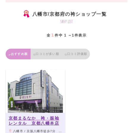
八幡市/京都府の袴ショップ一覧
shop list
1
全
件中 1 ～1件表示
おすすめ順
口コミが多い順
口コミ評価順
京都まるなか 袴・振袖
レンタル 京都八幡本店
八幡市 / 京阪八幡市徒歩7分 お電話でお迎えに寄ります