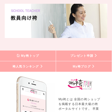
My袴トップ
プレゼント申請
袴人気ランキング
My袴ブログ
My袴とは 全国の袴ショップ
を掲載する日本最大級の袴
ポータルサイトです。 卒業