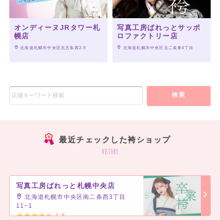
オンディーヌJRタワー札
写真工房ぱれっとサッポ
幌店
ロファクトリー店
 北海道札幌市中央区北五条西2-5
 北海道札幌市中央区北二条東4丁目
検索
最近チェックした袴ショップ
history
写真工房ぱれっと札幌中央店
北海道札幌市中央区南二条西3丁目
11−1
4.8
]