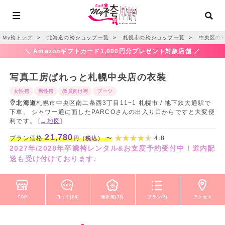
My袴トップ
＞
北海道の袴ショップ一覧
＞
札幌市の袴ショップ一覧
＞
中央区の
＼ Amazonギフトカード1,000円分プレゼント対象店舗 ／
写真工房ぱれっと札幌中央店の衣装
女性袴
男性袴
教員向け袴
ブーツ
北海道
札幌市中央区南二条西3丁目11−1 札幌市 / 地下鉄大通駅で
下車。 シャワー通に面したPARCOさんの出入り口からですと大変便
利です。
[→地図]
21,780
プラン価格
〜
4.8
円（税込）
2027年/2028年卒業袴レンタル&お支度予約受付中！道内配
送も受け付けております♩
TOP
口コミ(20)
袴衣装(73)
プラン(8)
アクセス